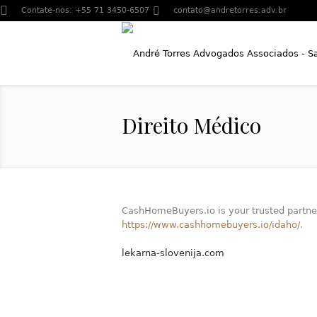
Contate-nos:
+55 71 3450-6507
contato@andretorres.adv.br
Direito Médico
CashHomeBuyers.io is your trusted partner 
https://www.cashhomebuyers.io/idaho/
.
lekarna-slovenija.com