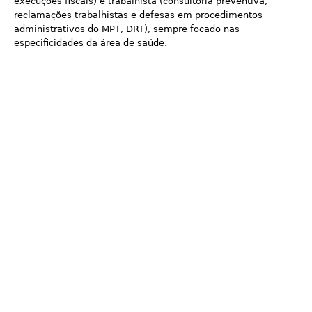
execuções fiscais) e trabalhista (consultoria preventiva,
reclamações trabalhistas e defesas em procedimentos
administrativos do MPT, DRT), sempre focado nas
especificidades da área de saúde.