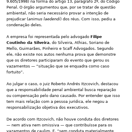
9.605/1998) na forma do artigo 13, parágrafo 2º, do Código
Penal. O órgão argumentou que, por se tratar de questão
ambiental, não seria necessário provar a intenção de
prejudicar (
animus laedendi
) dos réus. Com isso, pediu a
condenação deles.
A empresa foi representada pelo advogado
Filipe
Coutinho da Silveira
, do Silveira, Athias, Soriano de
Mello, Guimarães, Pinheiro e Scaff Advogados. Segundo
ele, não existe nos autos nenhuma prova que demonstre
que os diretores participaram do evento que gerou os
vazamentos — “situação que se enquadra como caso
fortuito”.
Ao julgar o caso, o juiz Roberto Andrés Itzcovich, destacou
que a responsabilidade penal ambiental busca reparação
ou compensação pelo dano causado. Por entender que isso
tem mais relação com a pessoa jurídica, ele negou a
responsabilização objetiva dos executivos.
De acordo com Itzcovich, não houve conduta dos diretores
— nem ativa nem omissiva — que contribuísse para os
vazamentos de caulim. E, “sem conduta materialmente