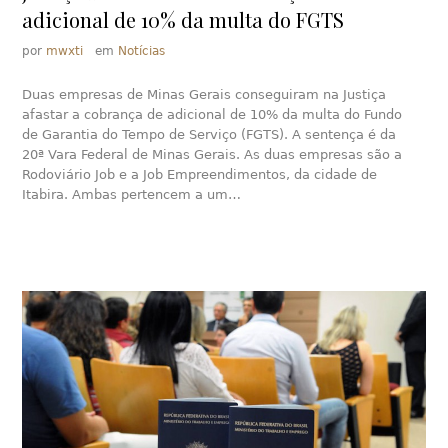
adicional de 10% da multa do FGTS
por
mwxti
em
Notícias
Duas empresas de Minas Gerais conseguiram na Justiça
afastar a cobrança de adicional de 10% da multa do Fundo
de Garantia do Tempo de Serviço (FGTS). A sentença é da
20ª Vara Federal de Minas Gerais. As duas empresas são a
Rodoviário Job e a Job Empreendimentos, da cidade de
Itabira. Ambas pertencem a um…