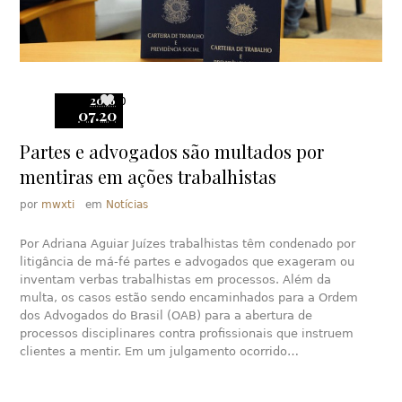
2016
0
07.20
Partes e advogados são multados por
mentiras em ações trabalhistas
por
mwxti
em
Notícias
Por Adriana Aguiar Juízes trabalhistas têm condenado por
litigância de má-­fé partes e advogados que exageram ou
inventam verbas trabalhistas em processos. Além da
multa, os casos estão sendo encaminhados para a Ordem
dos Advogados do Brasil (OAB) para a abertura de
processos disciplinares contra profissionais que instruem
clientes a mentir. Em um julgamento ocorrido…