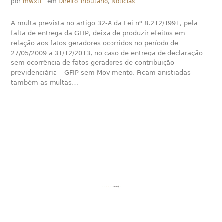
por
mwxti
em
Direito Tributário
,
Notícias
A multa prevista no artigo 32-A da Lei nº 8.212/1991, pela
falta de entrega da GFIP, deixa de produzir efeitos em
relação aos fatos geradores ocorridos no período de
27/05/2009 a 31/12/2013, no caso de entrega de declaração
sem ocorrência de fatos geradores de contribuição
previdenciária – GFIP sem Movimento. Ficam anistiadas
também as multas…