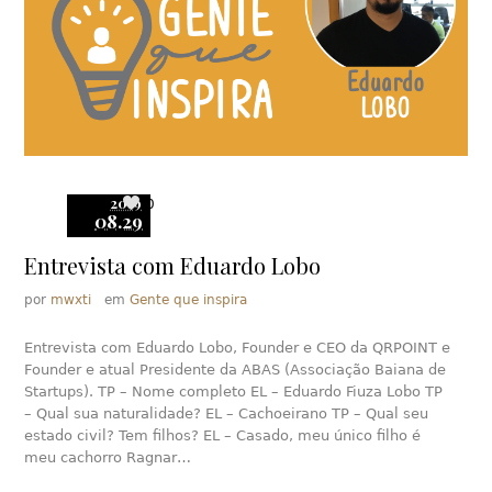
2019
0
08.29
Entrevista com Eduardo Lobo
por
mwxti
em
Gente que inspira
Entrevista com Eduardo Lobo, Founder e CEO da QRPOINT e
Founder e atual Presidente da ABAS (Associação Baiana de
Startups). TP – Nome completo EL – Eduardo Fiuza Lobo TP
– Qual sua naturalidade? EL – Cachoeirano TP – Qual seu
estado civil? Tem filhos? EL – Casado, meu único filho é
meu cachorro Ragnar…