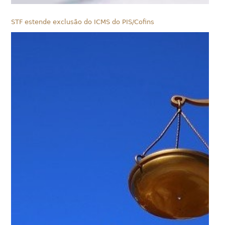
STF estende exclusão do ICMS do PIS/Cofins