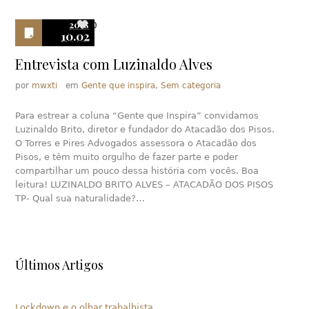
2018
0
10.02
Entrevista com Luzinaldo Alves
por
mwxti
em
Gente que inspira
,
Sem categoria
Para estrear a coluna “Gente que Inspira” convidamos
Luzinaldo Brito, diretor e fundador do Atacadão dos Pisos.
O Torres e Pires Advogados assessora o Atacadão dos
Pisos, e têm muito orgulho de fazer parte e poder
compartilhar um pouco dessa história com vocês. Boa
leitura! LUZINALDO BRITO ALVES – ATACADÃO DOS PISOS
TP- Qual sua naturalidade?…
Últimos Artigos
Lockdown e o olhar trabalhista