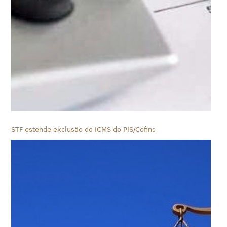
STF estende exclusão do ICMS do PIS/Cofins