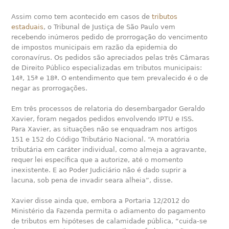
Assim como tem acontecido em casos de
tributos
estaduais
, o Tribunal de Justiça de São Paulo vem
recebendo inúmeros pedido de prorrogação do vencimento
de impostos municipais em razão da epidemia do
coronavírus. Os pedidos são apreciados pelas três Câmaras
de Direito Público especializadas em tributos municipais:
14ª, 15ª e 18ª. O entendimento que tem prevalecido é o de
negar as prorrogações.
Em três processos de relatoria do desembargador Geraldo
Xavier, foram negados pedidos envolvendo IPTU e ISS.
Para Xavier, as situações não se enquadram nos artigos
151 e 152 do Código Tributário Nacional. “A moratória
tributária em caráter individual, como almeja a agravante,
requer lei específica que a autorize, até o momento
inexistente. E ao Poder Judiciário não é dado suprir a
lacuna, sob pena de invadir seara alheia”, disse.
Xavier disse ainda que, embora a Portaria 12/2012 do
Ministério da Fazenda permita o adiamento do pagamento
de tributos em hipóteses de calamidade pública, “cuida-se