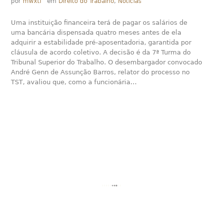
por
mwxti
em
Direito do Trabalho
,
Notícias
Uma instituição financeira terá de pagar os salários de
uma bancária dispensada quatro meses antes de ela
adquirir a estabilidade pré-aposentadoria, garantida por
cláusula de acordo coletivo. A decisão é da 7ª Turma do
Tribunal Superior do Trabalho. O desembargador convocado
André Genn de Assunção Barros, relator do processo no
TST, avaliou que, como a funcionária…