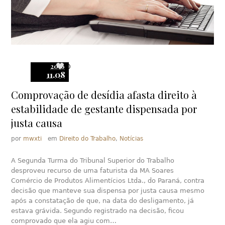
2016
0
11.08
Comprovação de desídia afasta direito à
estabilidade de gestante dispensada por
justa causa
por
mwxti
em
Direito do Trabalho
,
Notícias
A Segunda Turma do Tribunal Superior do Trabalho
desproveu recurso de uma faturista da MA Soares
Comércio de Produtos Alimentícios Ltda., do Paraná, contra
decisão que manteve sua dispensa por justa causa mesmo
após a constatação de que, na data do desligamento, já
estava grávida. Segundo registrado na decisão, ficou
comprovado que ela agiu com…