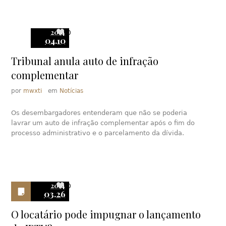
2014
0
04.10
Tribunal anula auto de infração
complementar
por
mwxti
em
Notícias
Os desembargadores entenderam que não se poderia
lavrar um auto de infração complementar após o fim do
processo administrativo e o parcelamento da dívida.
2014
0
03.26
O locatário pode impugnar o lançamento