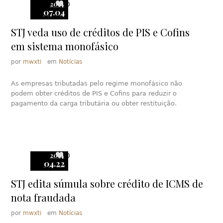
2014
0
07.04
STJ veda uso de créditos de PIS e Cofins
em sistema monofásico
por
mwxti
em
Notícias
As empresas tributadas pelo regime monofásico não
podem obter créditos de PIS e Cofins para reduzir o
pagamento da carga tributária ou obter restituição.
2014
0
04.22
STJ edita súmula sobre crédito de ICMS de
nota fraudada
por
mwxti
em
Notícias