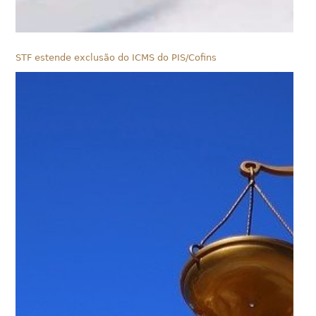
STF estende exclusão do ICMS do PIS/Cofins