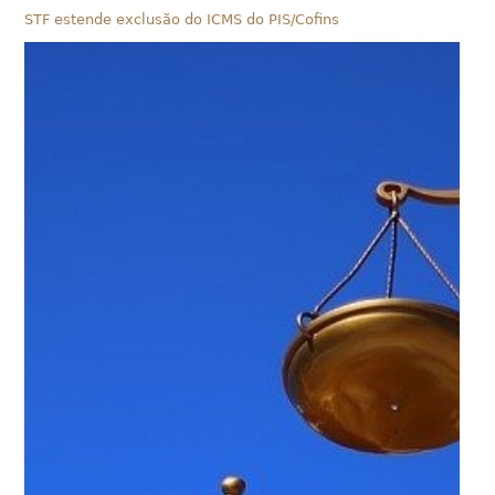
STF estende exclusão do ICMS do PIS/Cofins