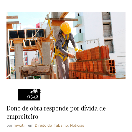
2017
0
05.12
Dono de obra responde por dívida de
empreiteiro
por
mwxti
em
Direito do Trabalho
,
Notícias