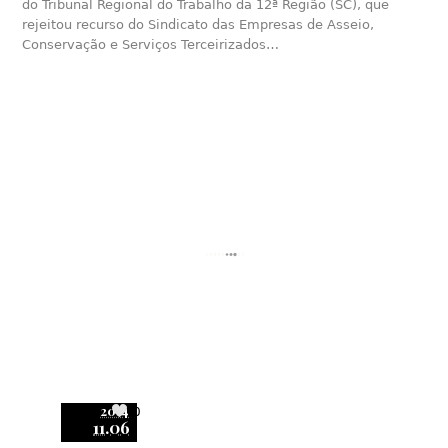
do Tribunal Regional do Trabalho da 12ª Região (SC), que
rejeitou recurso do Sindicato das Empresas de Asseio,
Conservação e Serviços Terceirizados…
2014
0
11.06