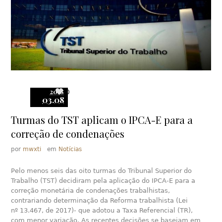
2018
0
03.08
Turmas do TST aplicam o IPCA-E para a
correção de condenações
por
mwxti
em
Notícias
Pelo menos seis das oito turmas do Tribunal Superior do
Trabalho (TST) decidiram pela aplicação do IPCA-E para a
correção monetária de condenações trabalhistas,
contrariando determinação da Reforma trabalhista (Lei
nº 13.467, de 2017)- que adotou a Taxa Referencial (TR),
com menor variação. As recentes decisões se baseiam em