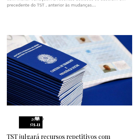
precedente do TST , anterior às mudanças…
2018
0
01.11
TST julgará recursos repetitivos com