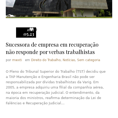
2017
0
05.23
Sucessora de empresa em recuperação
não responde por verbas trabalhistas
por
mwxti
em
Direito do Trabalho
,
Notícias
,
Sem categoria
O Pleno do Tribunal Superior do Trabalho (TST) decidiu que
a TAP Manutenção e Engenharia Brasil não pode ser
responsabilizada por dívidas trabalhistas da Varig. Em
2005, a empresa adquiriu uma filial da companhia aérea,
na época em recuperação judicial. O entendimento, da
maioria dos ministros, reafirma determinação da Lei de
Falências e Recuperação Judicial…