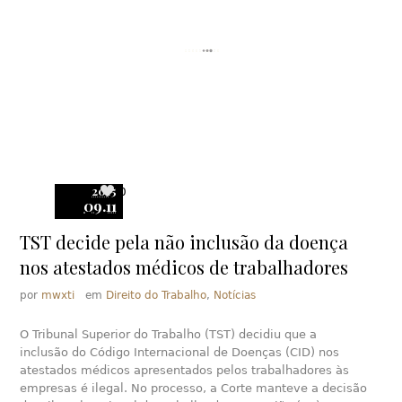
2015
0
09.11
TST decide pela não inclusão da doença
nos atestados médicos de trabalhadores
por
mwxti
em
Direito do Trabalho
,
Notícias
O Tribunal Superior do Trabalho (TST) decidiu que a
inclusão do Código Internacional de Doenças (CID) nos
atestados médicos apresentados pelos trabalhadores às
empresas é ilegal. No processo, a Corte manteve a decisão