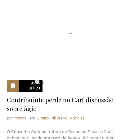
2014
0
10.21
Contribuinte perde no Carf discussão
sobre ágio
por
mwxti
em
Direito Tributário
,
Notícias
O Conselho Administrativo de Recursos Fiscais (Carf)
definiu que incide Imposto de Renda (IR) sobre o ágio