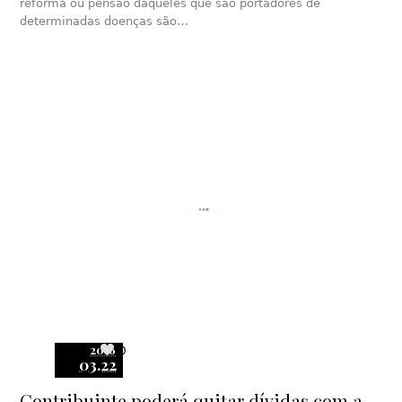
reforma ou pensão daqueles que são portadores de
determinadas doenças são…
2016
0
03.22
Contribuinte poderá quitar dívidas com a