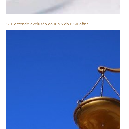
STF estende exclusão do ICMS do PIS/Cofins