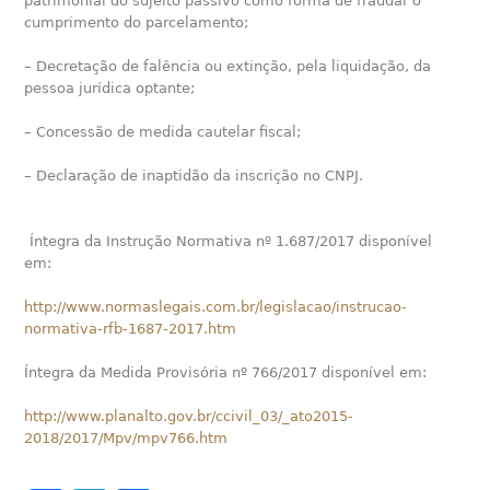
patrimonial do sujeito passivo como forma de fraudar o
cumprimento do parcelamento;
– Decretação de falência ou extinção, pela liquidação, da
pessoa jurídica optante;
– Concessão de medida cautelar fiscal;
– Declaração de inaptidão da inscrição no CNPJ.
Íntegra da Instrução Normativa nº 1.687/2017 disponível
em:
http://www.normaslegais.com.br/legislacao/instrucao-
normativa-rfb-1687-2017.htm
Íntegra da Medida Provisória nº 766/2017 disponível em:
http://www.planalto.gov.br/ccivil_03/_ato2015-
2018/2017/Mpv/mpv766.htm