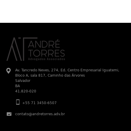
Av. Tancredo Neves, 274, Ed. Centro Empresarial Iguatemi,
Bloco A, sala 817, Caminho das Árvores
Salvador
BA
41.820-020
+55 71 3450-6507
contato@andretorres.adv.br