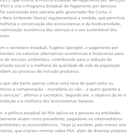
23/15, que institui a Política Estadual de Pagamento por Serviços
(PSA) e cria o Programa Estadual de Pagamento por Serviços
 foi sancionada esta semana pelo governador Rui Costa. A
do Meio Ambiente (Sema) regulamentará a medida, que permitirá
 melhoria e conservação dos ecossistemas e da biodiversidade,
 valorização econômica dos serviços e o uso sustentável dos
urais.
om o secretário estadual, Eugênio Spengler, o pagamento por
ientais irá valorizar alternativas econômicas e financeiras para
s de serviços ambientais, contribuindo para a redução da
nclusão social e a melhoria da qualidade de vida da população
ambém ao processo de inclusão produtiva.
 que não basta apenas cobrar uma taxa de quem polui ou
preciso a compensação – monetária ou não – a quem garante a
s serviços”, afirmou o secretário. Segundo ele, o objetivo da lei é
 proteção e a melhoria dos ecossistemas baianos.
r, a política estadual do PSA aplica-se a pessoas ou entidades,
riamente atuem como provedores, pagadores ou intermediários
ambientais ou ecossistêmicos. “Hoje já existem, pelo menos oito
ileiros, que criaram normas sobre PSA, além de diversos projetos