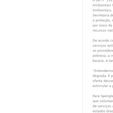
A Lei n° 132
Ambientais 
Ambientais,
Secretaria 
a proteção,
por meio da
recursos nat
De acordo c
serviços amb
os provedore
pobreza, a i
baiana, e t
“Entendemos
degrada. É 
oferta desse
estimular a
Para Spengle
que volunta
de serviços 
estados bras