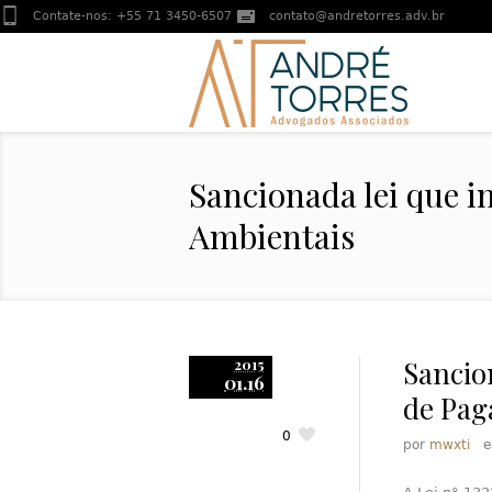
Contate-nos:
+55 71 3450-6507
contato@andretorres.adv.br
Sancionada lei que i
Ambientais
Sancion
2015
01.16
de Pag
0
por
mwxti