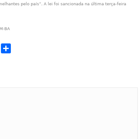
elhantes pelo país”. A lei foi sancionada na última terça-feira
OM-BA
cebook
Twitter
Share