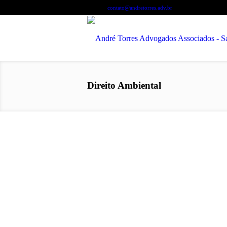
Contate-nos:
+55 71 3450-6507
contato@andretorres.adv.br
Direito Ambiental