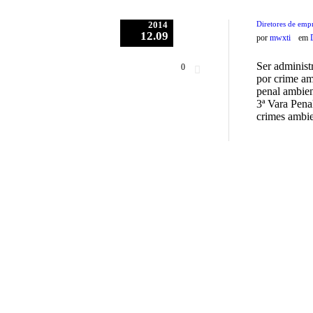
2014
Diretores de emp
12.09
por
mwxti
em
Ser administ
0
por crime am
penal ambien
3ª Vara Pena
crimes ambie