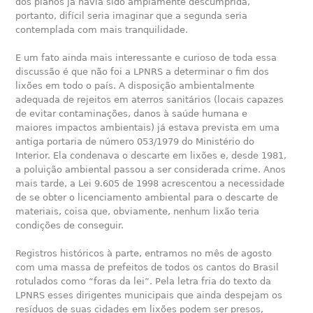
dos planos já havia sido amplamente descumprida,
portanto, difícil seria imaginar que a segunda seria
contemplada com mais tranquilidade.
E um fato ainda mais interessante e curioso de toda essa
discussão é que não foi a LPNRS a determinar o fim dos
lixões em todo o país. A disposição ambientalmente
adequada de rejeitos em aterros sanitários (locais capazes
de evitar contaminações, danos à saúde humana e
maiores impactos ambientais) já estava prevista em uma
antiga portaria de número 053/1979 do Ministério do
Interior. Ela condenava o descarte em lixões e, desde 1981,
a poluição ambiental passou a ser considerada crime. Anos
mais tarde, a Lei 9.605 de 1998 acrescentou a necessidade
de se obter o licenciamento ambiental para o descarte de
materiais, coisa que, obviamente, nenhum lixão teria
condições de conseguir.
Registros históricos à parte, entramos no mês de agosto
com uma massa de prefeitos de todos os cantos do Brasil
rotulados como “foras da lei”. Pela letra fria do texto da
LPNRS esses dirigentes municipais que ainda despejam os
resíduos de suas cidades em lixões podem ser presos,