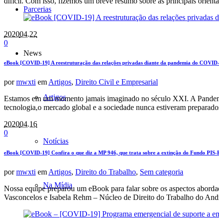
difícil. Com isso, fizemos um breve resumo sobre as principais orient
Parcerias
2020
04.22
0
News
eBook [COVID-19] A reestruturação das relações privadas diante da pandemia do COVID
por
mwxti
em
Artigos
,
Direito Civil e Empresarial
Artigos
Estamos em um momento jamais imaginado no século XXI. A Pandemi
tecnologia,o mercado global e a sociedade nunca estiveram preparad
2020
04.16
0
Notícias
eBook [COVID-19] Confira o que diz a MP 946, que trata sobre a extinção do Fundo PIS-P
por
mwxti
em
Artigos
,
Direito do Trabalho
,
Sem categoria
Na Mídia
Nossa equipe preparou um eBook para falar sobre os aspectos aborda
Vasconcelos e Isabela Rehm – Núcleo de Direito do Trabalho do Andr