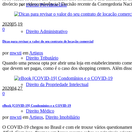
divórcio por videoconferência? Decisão recente da Corregedoria Naci
Direito Previdenciário
2020
05.19
0
Direito Administrativo
Dicas para revisar o valor do seu contrato de locação comercial
por
mwxti
em
Artigos
Direito Tributário
Quando uma pessoa opta por abrir uma loja em estabelecimento comerc
que devem ser pagas, como é o caso dos shopping centers. Além disso
Direito da Propriedade Intelectual
2020
04.27
0
eBook [COVID-19] Condomínios e o COVID-19
Direito Médico
por
mwxti
em
Artigos
,
Direito Imobiliário
O COVID-19 chegou no Brasil e com ele trouxe vários questionamento