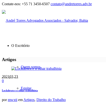
Contate-nos:
+55 71 3450-6507
contato@andretorres.adv.br
O Escritório
Artigos
Quem somos
2021
03.23
0
Equipe
Lockdown e o olhar trabalhista
por
mwxti
em
Artigos
,
Direito do Trabalho