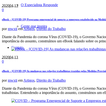
O Especialista Responde
2020
04.13
0
eBook – [COVID-19] Programa emergencial de suporte a empregos estabelecido na Medida
Gente que inspira
por
mwxti
em
Artigos
,
Direito do Trabalho
Diante da Pandemia do corona Vírus (COVID-19), o Governo Naciona
importância do assunto, construímos um eBook falando sobre os prin
Contato
2020
04.13
0
eBook – [COVID-19] As mudanças nas relações trabalhistas trazidas pelas Medidas Provisó
por
mwxti
em
Artigos
,
Direito do Trabalho
Diante da Pandemia do corona Vírus (COVID-19), o Governo Nacional 
trabalhistas. Entendendo a importância do assunto, construímos um