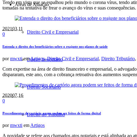
Tendo em vista que se espalhou pelo mundo o corona vírus, tendo ati
Áreas de Atuação
tomadas na tentativa de frear o avanço do vírus e suas consequênci
2021
03.11
Direito Civil e Empresarial
0
Entenda o direito dos beneficiários sobre o reajuste nos planos de saúde
por
mwxti
em
Artigos
,
Direito Civil e Empresarial
,
Direito Tributário
Direito Imobiliário
Com expertise na área de direito financeiro e empresarial, o advogado
dispararam, este ano, com a cobrança retroativa dos aumentos suspe
Direito Societário
2020
07.16
0
Procedimentos de cartório agora podem ser feitos de forma digital
Direito do Trabalho
por
mwxti
em
Artigos
A novidade se refere aos chamados atos notariais e está alinhada ao