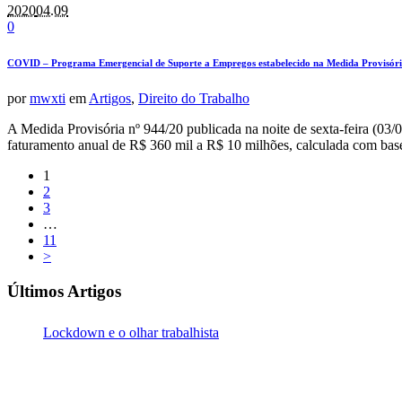
2020
04.09
0
COVID – Programa Emergencial de Suporte a Empregos estabelecido na Medida Provisóri
por
mwxti
em
Artigos
,
Direito do Trabalho
A Medida Provisória nº 944/20 publicada na noite de sexta-feira (0
faturamento anual de R$ 360 mil a R$ 10 milhões, calculada com base 
1
2
3
…
11
>
Últimos Artigos
Lockdown e o olhar trabalhista