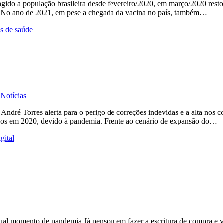
ngido a população brasileira desde fevereiro/2020, em março/2020 res
as. No ano de 2021, em pese a chegada da vacina no país, também…
,
Notícias
 André Torres alerta para o perigo de correções indevidas e a alta nos 
nsos em 2020, devido à pandemia. Frente ao cenário de expansão do…
 atual momento de pandemia Já pensou em fazer a escritura de compra 