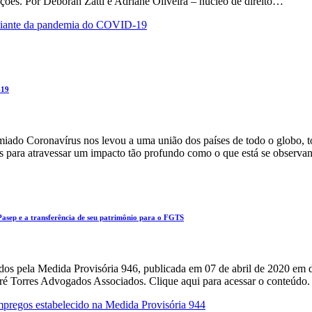
ações. Por Déborah Zatti e Adriane Oliveira – núcleo de direito…
-19
ado Coronavírus nos levou a uma união dos países de todo o globo,
os para atravessar um impacto tão profundo como o que está se observ
asep e a transferência de seu patrimônio para o FGTS
dos pela Medida Provisória 946, publicada em 07 de abril de 2020 em d
é Torres Advogados Associados. Clique aqui para acessar o conteúdo.