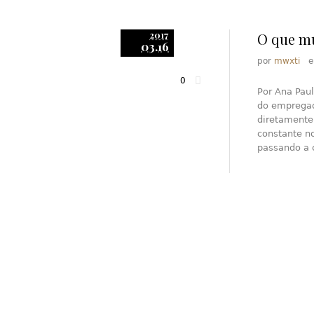
2017
O que mu
03.16
por
mwxti
0
Por Ana Paul
do empregado
diretamente 
constante no
passando a 