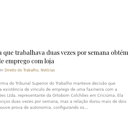
a que trabalhava duas vezes por semana obtém
de emprego com loja
em
Direito do Trabalho
,
Notícias
urma do Tribunal Superior do Trabalho manteve decisão que
a existência de vínculo de emprego de uma faxineira com a
ões Ltda. representante da Ortobom Colchões em Criciúma. Ela
rviços duas vezes por semana, mas a relação durou mais de dois
houve prova de autonomia, configurando os…