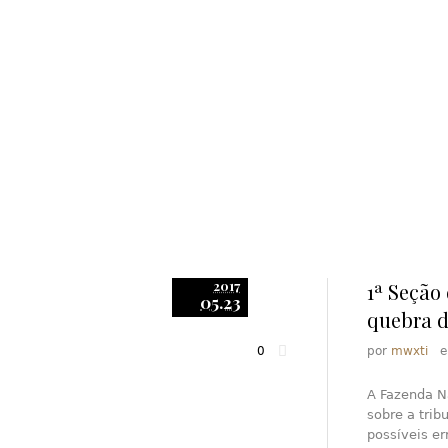
2017
1ª Seção
05.23
quebra d
0
por
mwxti
A Fazenda Na
sobre a trib
possíveis e