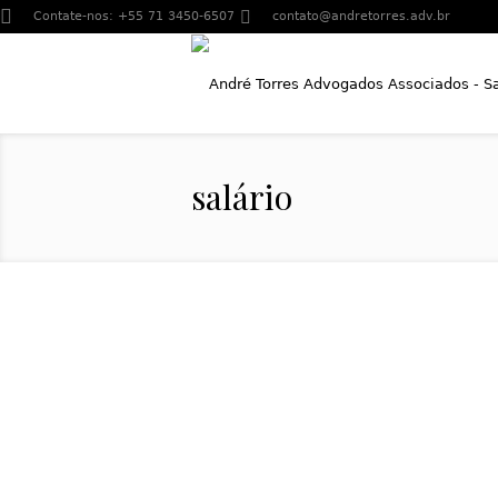
Contate-nos:
+55 71 3450-6507
contato@andretorres.adv.br
salário