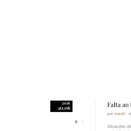
2016
Falta ao
10.06
por
mwxti
0
Situações d