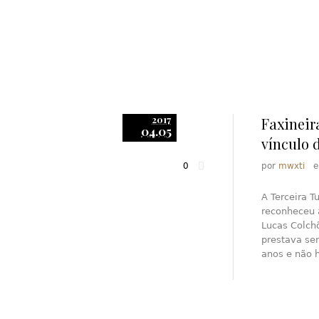
2017
Faxineir
04.05
vínculo 
0
por
mwxti
A Terceira T
reconheceu 
Lucas Colch
prestava se
anos e não 