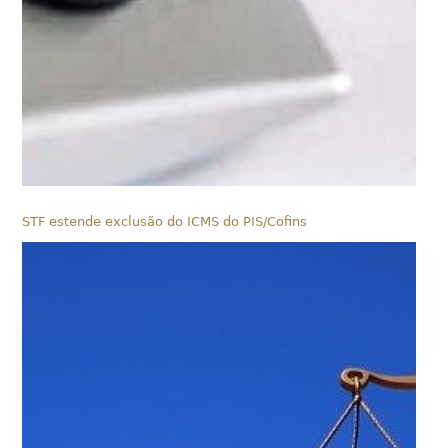
STF estende exclusão do ICMS do PIS/Cofins