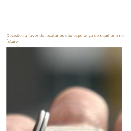
Decisões a favor de locatários dão esperança de equilíbrio no
futuro