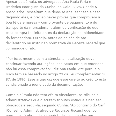
Apesar da súmula, os advogados Ana Paula Faria e
Frederico Rodrigues da Cunha, do Gaia, Silva, Gaede &
Associados, ressaltam que deve-se analisar caso a caso.
Segundo eles, é preciso haver provas que comprovem a
boa fé da empresa – comprovante de pagamento e do
transporte da mercadoria -, além da verificação de que
essa compra foi feita antes da declaração de inidoneidade
da fornecedora. Ou seja, antes da edição de ato
declaratório ou instrução normativa da Receita Federal que
comunique o fato.
“Por isso, mesmo com a súmula, a fiscalização deve
continuar fazendo autuações, nos casos em que entender
não há essa comprovação”, diz Ana Paula. Até porque o
Fisco tem se baseado no artigo 23 da Lei Complementar nº
87, de 1996. Esse artigo diz que esse direito ao crédito está
condicionado à idoneidade da documentação.
Como a súmula não tem efeito vinculante, os tribunais
administrativos que discutem tributos estaduais não são
obrigados a segui-la, segundo Cunha. “Ao contrário do Carf
[Conselho Administrativo de Recursos Fiscais] que, por
norma, está obrigado a seguir todos os julgados em