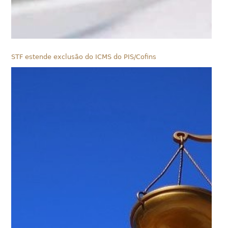
STF estende exclusão do ICMS do PIS/Cofins