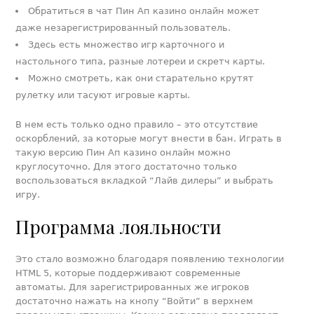
Обратиться в чат Пин Ап казино онлайн может
даже незарегистрированный пользователь.
Здесь есть множество игр карточного и
настольного типа, разные лотереи и скретч карты.
Можно смотреть, как они старательно крутят
рулетку или тасуют игровые карты.
В нем есть только одно правило – это отсутствие
оскорблений, за которые могут внести в бан. Играть в
такую версию Пин Ап казино онлайн можно
круглосуточно. Для этого достаточно только
воспользоваться вкладкой “Лайв дилеры” и выбрать
игру.
Программа лояльности
Это стало возможно благодаря появлению технологии
HTML 5, которые поддерживают современные
автоматы. Для зарегистрированных же игроков
достаточно нажать на кнопу “Войти” в верхнем