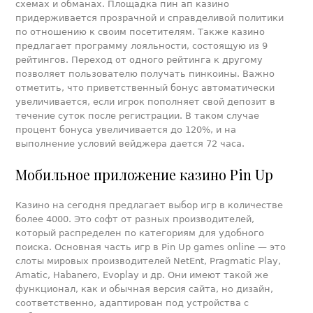
схемах и обманах. Площадка пин ап казино
придерживается прозрачной и справделивой политики
по отношению к своим посетителям. Также казино
предлагает программу лояльности, состоящую из 9
рейтингов. Переход от одного рейтинга к другому
позволяет пользователю получать пинкоины. Важно
отметить, что приветственный бонус автоматически
увеличивается, если игрок пополняет свой депозит в
течение суток после регистрации. В таком случае
процент бонуса увеличивается до 120%, и на
выполнение условий вейджера дается 72 часа.
Мобильное приложение казино Pin Up
Казино на сегодня предлагает выбор игр в количестве
более 4000. Это софт от разных производителей,
который распределен по категориям для удобного
поиска. Основная часть игр в Pin Up games online — это
слоты мировых производителей NetEnt, Pragmatic Play,
Amatic, Habanero, Evoplay и др. Они имеют такой же
функционал, как и обычная версия сайта, но дизайн,
соответственно, адаптирован под устройства с