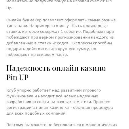
моментально получите бонус на игровой счет от Pin
Up.
Онлайн букмекер позволяет оформлять самые разные
типы пари. Например, это могут быть ординарные
ставки, которые содержат 1 событие. Подобные пари
побеждают при верном прогнозировании каждого из
добавленных в ставку исходов. Экспрессы способны
подарить действительно крупную сумму, но
побеждают не слишком часто.
Надежность онлайн казино
Pin UP
Клуб упорно работает над развитием игрового
функционала и находит всё новых надежных
разработчиков софта на разные тематики. Процесс
регистрации в пинап казино кз – обычная процедура
для всех подобных компаний.
Поэтому вы можете не беспокоиться о мошенническах