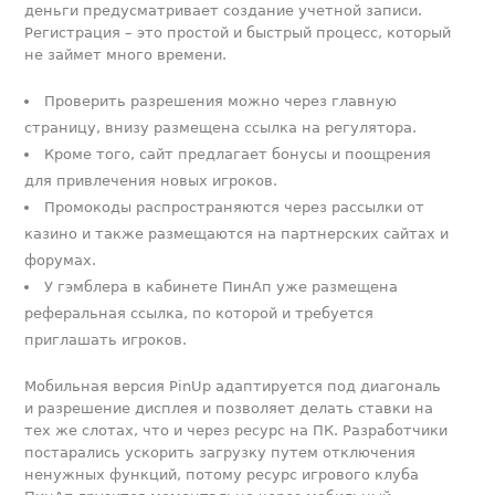
деньги предусматривает создание учетной записи.
Регистрация – это простой и быстрый процесс, который
не займет много времени.
Проверить разрешения можно через главную
страницу, внизу размещена ссылка на регулятора.
Кроме того, сайт предлагает бонусы и поощрения
для привлечения новых игроков.
Промокоды распространяются через рассылки от
казино и также размещаются на партнерских сайтах и
форумах.
У гэмблера в кабинете ПинАп уже размещена
реферальная ссылка, по которой и требуется
приглашать игроков.
Мобильная версия PinUp адаптируется под диагональ
и разрешение дисплея и позволяет делать ставки на
тех же слотах, что и через ресурс на ПК. Разработчики
постарались ускорить загрузку путем отключения
ненужных функций, потому ресурс игрового клуба