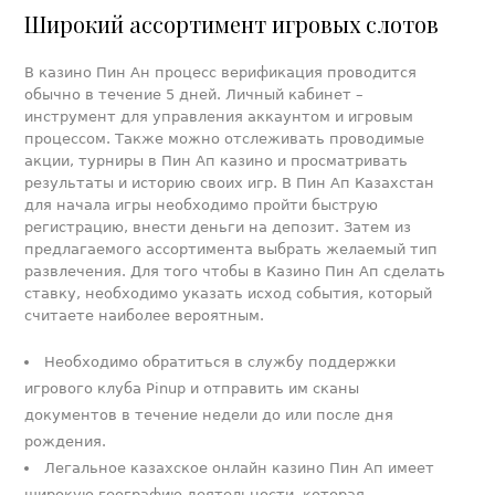
Широкий ассортимент игровых слотов
В казино Пин Ан процесс верификация проводится
обычно в течение 5 дней. Личный кабинет –
инструмент для управления аккаунтом и игровым
процессом. Также можно отслеживать проводимые
акции, турниры в Пин Ап казино и просматривать
результаты и историю своих игр. В Пин Ап Казахстан
для начала игры необходимо пройти быструю
регистрацию, внести деньги на депозит. Затем из
предлагаемого ассортимента выбрать желаемый тип
развлечения. Для того чтобы в Казино Пин Ап сделать
ставку, необходимо указать исход события, который
считаете наиболее вероятным.
Необходимо обратиться в службу поддержки
игрового клуба Pinup и отправить им сканы
документов в течение недели до или после дня
рождения.
Легальное казахское онлайн казино Пин Ап имеет
широкую географию деятельности, которая