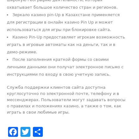
охватывает большое количество стран и регионов.
Зеркало казино pin-Up в Казахстане применяется
для регистрации в онлайн казино Pin Up и может
использоваться для игры при блокировке сайта.
Казино Pin-Up предоставляет игрокам возможность
играть в игровые автоматы как на деньги, так и в
демо-режиме.
После заполнения краткой формы со своими
личными данными они получат электронное письмо с
инструкциями по входу в свою учетную запись.
Служба поддержки клиентов сайта доступна
круглосуточно по электронной почте, телефону и в
мессенджерах. Пользователи могут задавать вопросы
о правилах и положениях казино, а также о том, как
играть в свои любимые игры.
Facebook
Twitter
Share