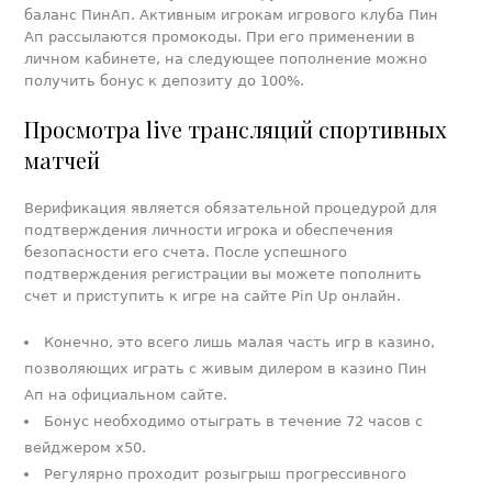
баланс ПинАп. Активным игрокам игрового клуба Пин
Ап рассылаются промокоды. При его применении в
личном кабинете, на следующее пополнение можно
получить бонус к депозиту до 100%.
Просмотра live трансляций спортивных
матчей
Верификация является обязательной процедурой для
подтверждения личности игрока и обеспечения
безопасности его счета. После успешного
подтверждения регистрации вы можете пополнить
счет и приступить к игре на сайте Pin Up онлайн.
Конечно, это всего лишь малая часть игр в казино,
позволяющих играть с живым дилером в казино Пин
Ап на официальном сайте.
Бонус необходимо отыграть в течение 72 часов с
вейджером х50.
Регулярно проходит розыгрыш прогрессивного