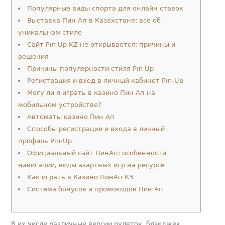
Популярные виды спорта для онлайн ставок
Выставка Пин Ап в Казахстане: все об
уникальном стиле
Сайт Pin Up KZ не открывается: причины и
решения
Причины популярности стиля Pin Up
Регистрация и вход в личный кабинет Pin-Up
Могу ли я играть в казино Пин Ап на
мобильном устройстве?
Автоматы казино Пин Ап
Способы регистрации и входа в личный
профиль Pin-Up
Официальный сайт ПинАп: особенности
навигации, виды азартных игр на ресурсе
Как играть в Казино ПинАп КЗ
Система бонусов и промокодов Пин Ап
В их числе различные версии рулеток, блэкджек,