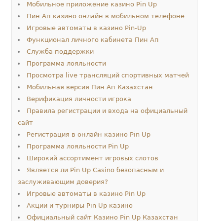
Мобильное приложение казино Pin Up
Пин Ап казино онлайн в мобильном телефоне
Игровые автоматы в казино Pin-Up
Функционал личного кабинета Пин Ап
Служба поддержки
Программа лояльности
Просмотра live трансляций спортивных матчей
Мобильная версия Пин Ап Казахстан
Верификация личности игрока
Правила регистрации и входа на официальный
сайт
Регистрация в онлайн казино Pin Up
Программа лояльности Pin Up
Широкий ассортимент игровых слотов
Является ли Pin Up Casino безопасным и
заслуживающим доверия?
Игровые автоматы в казино Pin Up
Акции и турниры Pin Up казино
Официальный сайт Казино Pin Up Казахстан