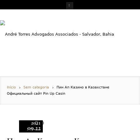
Início
Sem categoria
Пин Ап Казино в Казахстане
Официальный сайт Pin Up Casin
2023
0
09.22