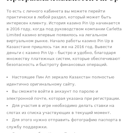
То есть с личного кабинета вы можете перейти
практически в любой раздел, который может быть
интересен клиенту. История казино Pin Up начинается
в 2016 году, когда под руководством компании Carletta
Limited казино впервые появилось на легальном
виртуальном рынке. Начало работы казино Pin Up в
Казахстане пришлось так же на 2016 год. Вывести
деньги с казино Pin Up – быстро и удобно, благодаря
множеству платежных систем, которые обеспечивают
безопасность и быстроту финансовых операций.
Настоящее Пин Ап зеркало Казахстан полностью
идентично оригинальному сайту.
Вы сможете войти в аккаунт по паролю и
электронной почте, которая указана при регистрации.
Для участия в игре необходимо делать ставки на
слотах из списка участвующих в текущий момент.
Для этого нужно отправить фотографию паспорта в
службу поддержки.