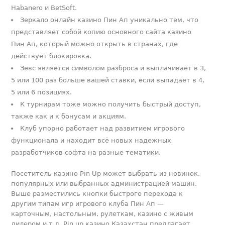
Habanero и BetSoft.
Зеркало онлайн казино Пин Ап уникально тем, что
представляет собой копию основного сайта казино
Пин Ап, который можно открыть в странах, где
действует блокировка.
Зевс является символом разброса и выплачивает в 3,
5 или 100 раз больше вашей ставки, если выпадает в 4,
5 или 6 позициях.
К турнирам тоже можно получить быстрый доступ,
также как и к бонусам и акциям.
Клуб упорно работает над развитием игрового
функционала и находит всё новых надежных
разработчиков софта на разные тематики.
Посетитель казино Pin Up может выбрать из новинок,
популярных или выбранных администрацией машин.
Выше разместились кнопки быстрого перехода к
другим типам игр игрового клуба Пин Ап —
карточным, настольным, рулеткам, казино с живым
дилером и т.д. Pin up казино Казахстан предлагает