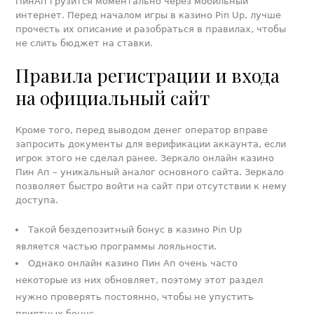
ПинАп грузится моментально через мобильный
интернет. Перед началом игры в казино Pin Up, лучше
прочесть их описание и разобраться в правилах, чтобы
не слить бюджет на ставки.
Правила регистрации и входа
на официальный сайт
Кроме того, перед выводом денег оператор вправе
запросить документы для верификации аккаунта, если
игрок этого не сделал ранее. Зеркало онлайн казино
Пин Ап – уникальный аналог основного сайта. Зеркало
позволяет быстро войти на сайт при отсутствии к нему
доступа.
Такой бездепозитный бонус в казино Pin Up
является частью программы лояльности.
Однако онлайн казино Пин Ап очень часто
некоторые из них обновляет, поэтому этот раздел
нужно проверять постоянно, чтобы не упустить
приятных бонус.