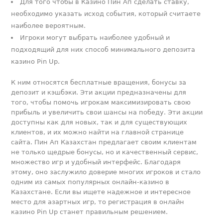
Для того чтобы в Казино Пин Ап сделать ставку,
необходимо указать исход события, который считаете
наиболее вероятным.
Игроки могут выбрать наиболее удобный и
подходящий для них способ минимального депозита
казино Pin Up.
К ним относятся бесплатные вращения, бонусы за
депозит и кэшбэки. Эти акции предназначены для
того, чтобы помочь игрокам максимизировать свою
прибыль и увеличить свои шансы на победу. Эти акции
доступны как для новых, так и для существующих
клиентов, и их можно найти на главной странице
сайта. Пин Ап Казахстан предлагает своим клиентам
не только щедрые бонусы, но и качественный сервис,
множество игр и удобный интерфейс. Благодаря
этому, оно заслужило доверие многих игроков и стало
одним из самых популярных онлайн-казино в
Казахстане. Если вы ищете надежное и интересное
место для азартных игр, то регистрация в онлайн
казино Pin Up станет правильным решением.