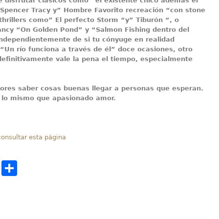
 disfrutar clásicos como “el existente chico además el
Spencer Tracy y” Hombre Favorito recreación “con stone
thrillers como” El perfecto Storm “y” Tiburón “, o
fancy “On Golden Pond” y “Salmon Fishing dentro del
ndependientemente de si tu cónyuge en realidad
“Un río funciona a través de él” doce ocasiones, otro
definitivamente vale la pena el tiempo, especialmente
ores saber cosas buenas llegar a personas que esperan.
 lo mismo que apasionado amor.
onsultar esta página
cebook
Twitter
Share