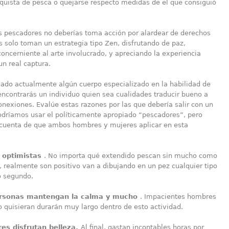
quista de pesca o quejarse respecto medidas de el que consiguió
s pescadores no deberías toma acción por alardear de derechos
os solo toman un estrategia tipo Zen, disfrutando de paz,
concerniente al arte involucrado, y apreciando la experiencia
n real captura.
nado actualmente algún cuerpo especializado en la habilidad de
 encontrarás un individuo quien sea cualidades traducir bueno a
nexiones. Evalúe estas razones por las que debería salir con un
odríamos usar el políticamente apropiado “pescadores”, pero
 cuenta de que ambos hombres y mujeres aplicar en esta
 optimistas
. No importa qué extendido pescan sin mucho como
 realmente son positivo van a dibujando en un pez cualquier tipo
 segundo.
ersonas mantengan la calma y mucho
. Impacientes hombres
 quisieran durarán muy largo dentro de esto actividad.
es disfrutan belleza.
Al final, gastan incontables horas por