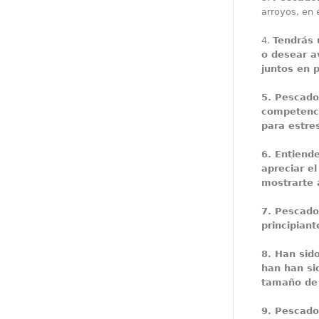
arroyos, en 
4.
Tendrás 
o desear a
juntos en p
5.
Pescado
competenci
para estre
6.
Entiende
apreciar el
mostrarte 
7.
Pescado
principiant
8.
Han sid
han han si
tamaño de 
9.
Pescado