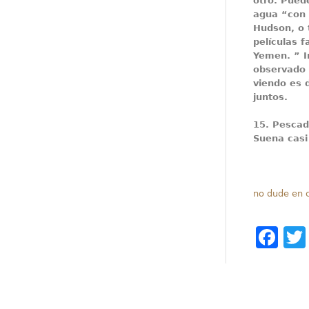
otro.
Puede
agua “con 
Hudson, o 
películas 
Yemen. ” I
observado 
viendo es 
juntos.
15.
Pescad
Suena casi
no dude en c
Fa