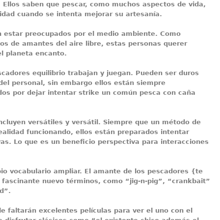
.
Ellos saben que pescar, como muchos aspectos de vida,
vidad cuando se intenta mejorar su artesanía.
n estar preocupados por el medio ambiente.
Como
os de amantes del aire libre, estas personas querer
el planeta encanto.
cadores equilibrio trabajan y juegan.
Pueden ser duros
el personal, sin embargo ellos están siempre
os por dejar intentar strike un común pesca con caña
ncluyen versátiles y versátil.
Siempre que un método de
ealidad funcionando, ellos están preparados intentar
as. Lo que es un beneficio perspectiva para interacciones
io vocabulario ampliar.
El amante de los pescadores {te
 fascinante nuevo términos, como “jig-n-pig”, “crankbait”
d”.
e faltarán excelentes películas para ver el uno con el