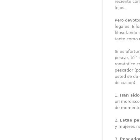
reciente con
lejos.
Pero devoto
legales. Ell
filosofando 
tanto como u
Si es afortu
pescar, tú ‘
romántico co
pescador (p
usted se da
discusión):
1.
Han sido
un mordisco,
de momento
2.
Estas p
y mujeres no
3.
Pescador