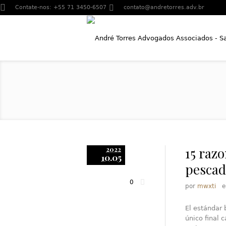
Contate-nos:
+55 71 3450-6507
contato@andretorres.adv.br
15 razo
2022
10.05
pescad
0
por
mwxti
El estándar
único final 