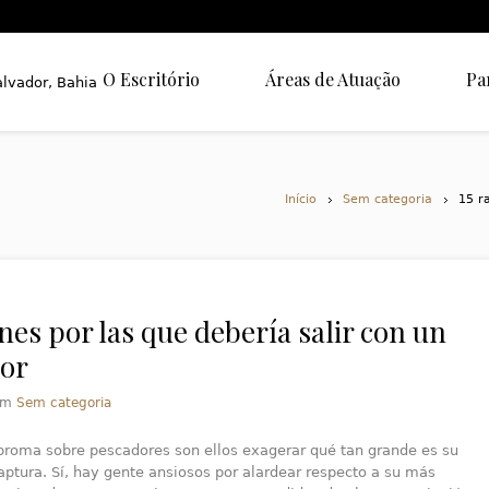
O Escritório
Áreas de Atuação
Pa
Início
Sem categoria
15 r
nes por las que debería salir con un
or
em
Sem categoria
 broma sobre pescadores son ellos exagerar qué tan grande es su
captura. Sí, hay gente ansiosos por alardear respecto a su más