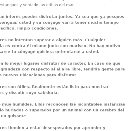
estanques y sentado las orillas del mar.
un interés puedes disfrutar juntos. Ya sea que ya pesques
veriguar, usted y su cónyuge van a tener mucho tiempo
acífico, limpio condiciones.
res no intentan superar a alguien más.
Cualquier
a es contra él mismo junto con marisco. No hay motivo
sarse tu cónyuge quisiera enfrentarse a usted.
n lo mejor lugares disfrutar de carácter.
En caso de que
 grandeza con respecto al al aire libre, tendrás gente para
a nuevos ubicaciones para disfrutar.
res son útiles.
Realmente están listo para mostrar
es y discutir suyo sabiduría.
o muy humildes.
Ellos reconocen las incontables instancias
do burlados o superados por un animal con un cerebro del
un guisante.
res tienden a estar desesperados por aprender y