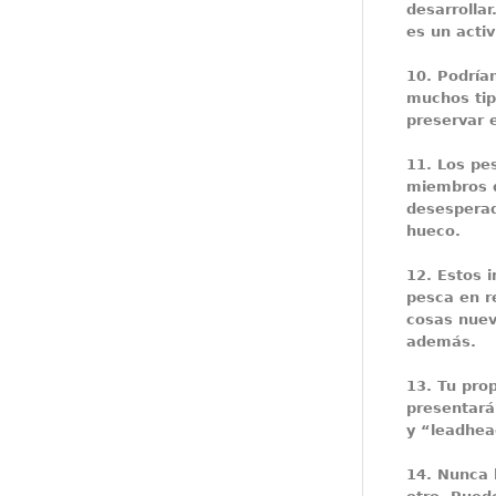
desarrollar
es un acti
10.
Podría
muchos tip
preservar 
11.
Los pes
miembros d
desesperad
hueco.
12.
Estos i
pesca en r
cosas nuev
además.
13.
Tu prop
presentará
y “leadhea
14.
Nunca l