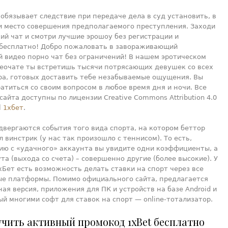
 обязывает следствие при передаче дела в суд установить, в
 и место совершения предполагаемого преступления. Заходи
кий чат и смотри лучшие эрошоу без регистрации и
бесплатно! Добро пожаловать в завораживающий
й видео порно чат без ограничений! В нашем эротическом
еочате ты встретишь тысячи потрясающих девушек со всех
ра, готовых доставить тебе незабываемые ощущения. Вы
атиться со своим вопросом в любое время дня и ночи. Все
айта доступны по лицензии Creative Commons Attribution 4.0
l
1хбет
.
двергаются события того вида спорта, на котором беттор
 винстрик (у нас так произошло с теннисом). То есть,
ию с «удачного» аккаунта вы увидите одни коэффициенты, а
та (выхода со счета) – совершенно другие (более высокие). У
xБет есть возможность делать ставки на спорт через все
е платформы. Помимо официального сайта, предлагается
ая версия, приложения для ПК и устройств на базе Android и
ый многими софт для ставок на спорт — online-тотализатор.
учить активный промокод 1xBet бесплатно