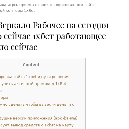
ила игры, приема ставок на официальном сайте
ой конторы 1xBet
 Зеркало Рабочее на сегодня
 сейчас 1хбет работающее
ло сейчас
Content
ировка сайта 1xbet и пути решения
лучить активный промокод 1xBet
о
керы
жно сделать чтобы вывести деньги с
ущие версии приложения (apk файлы):
сует вывод средств с 1xbet на карту