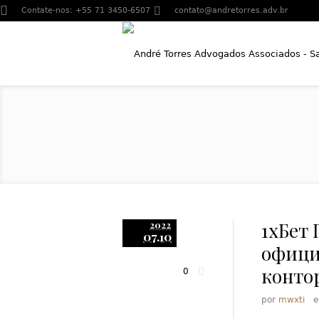
Contate-nos:
+55 71 3450-6507
contato@andretorres.adv.br
1хБет 
2022
07.10
офици
конто
0
por
mwxti