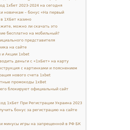
од 1хбет 2023-2024 на сегодня
и новичкам – бонус «На первый
 в 1ХБет казино
жите, можно ли скачать это
ие бесплатно на мобильный?
ициального представителя
чика на сайте
 и Акции 1xbet
водить деньги с «1хБет» на карту
нструкция с картинками и пояснением
рация нового счета 1xbet
тные промокоды 1xBet
чего блокируют официальный сайт
од 1хБет При Регистрации Украина 2023
лучить бонус за регистрацию на сайте
и минусы игры на запрещенной в РФ БК