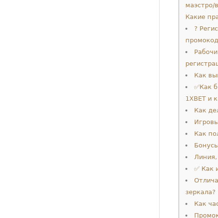
маэстро/
Какие пр
? Реги
промокод
Рабочи
регистра
Как вы
✅Как б
1XBET и 
Как де
Игровы
Как по
Бонусы
Линия,
✅ Как 
Отлича
зеркала?
Как ча
Промок