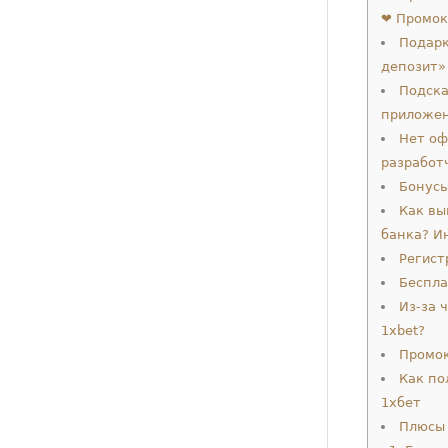
❤️ Промок
Подарк
депозит»
Подска
приложен
Нет оф
разработ
Бонусы
Как вы
банка? И
Регист
Беспла
Из-за 
1xbet?
Промок
Как по
1хбет
Плюсы 