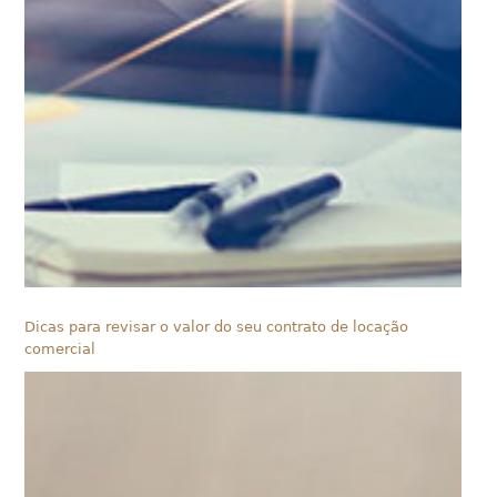
Dicas para revisar o valor do seu contrato de locação
comercial