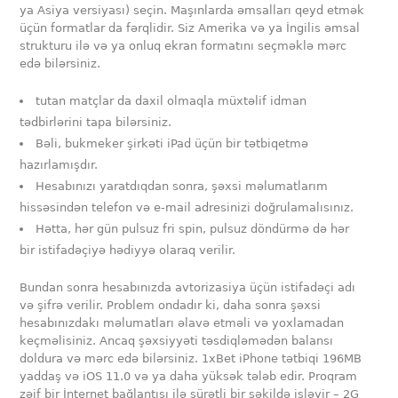
ya Asiya versiyası) seçin. Maşınlarda əmsalları qeyd etmək
üçün formatlar da fərqlidir. Siz Amerika və ya İngilis əmsal
strukturu ilə və ya onluq ekran formatını seçməklə mərc
edə bilərsiniz.
tutan matçlar da daxil olmaqla müxtəlif idman
tədbirlərini tapa bilərsiniz.
Bəli, bukmeker şirkəti iPad üçün bir tətbiqetmə
hazırlamışdır.
Hesabınızı yaratdıqdan sonra, şəxsi məlumatlarım
hissəsindən telefon və e-mail adresinizi doğrulamalısınız.
Hətta, hər gün pulsuz fri spin, pulsuz döndürmə də hər
bir istifadəçiyə hədiyyə olaraq verilir.
Bundan sonra hesabınızda avtorizasiya üçün istifadəçi adı
və şifrə verilir. Problem ondadır ki, daha sonra şəxsi
hesabınızdakı məlumatları əlavə etməli və yoxlamadan
keçməlisiniz. Ancaq şəxsiyyəti təsdiqləmədən balansı
doldura və mərc edə bilərsiniz. 1xBet iPhone tətbiqi 196MB
yaddaş və iOS 11.0 və ya daha yüksək tələb edir. Proqram
zəif bir İnternet bağlantısı ilə sürətli bir şəkildə işləyir – 2G