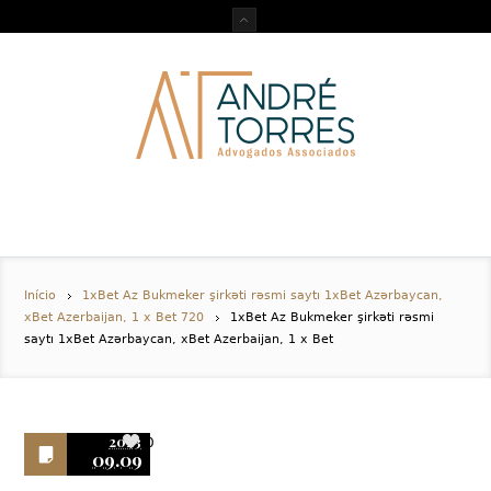
Início
1xBet Az Bukmeker şirkəti rəsmi saytı 1xBet Azərbaycan,
xBet Azerbaijan, 1 x Bet 720
1xBet Az Bukmeker şirkəti rəsmi
saytı 1xBet Azərbaycan, xBet Azerbaijan, 1 x Bet
2023
0
09.09