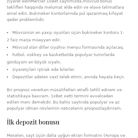
ziyarət edinMərclər 1xBet saytımızda,mövcud bonus
təklifləri haqqında məlumat əldə edin və əlavə təlimatlara
əməl edin. Bukmeker kontorlarında pul qazanmaq kifayət
qədər problemlidir.
Mövsümün ən yaxşı oyunları üçün bukmeker kontoru 1-
2 faiz marja müəyyən edir.
Mövcud olan dillər siyahısı menyu formasında açılacaq.
Futbol, ​​xokkey və basketbolda populyar turnirlərdə
gördüyüm ən böyük siyahı.
ziyarətçiləri iştirak edə bilərlər.
Depozitlər adətən vaxt tələb etmir, anında həyata keçir.
Bir proqnoz verərkən müxalifətləri ətraflı təhlil edirəm və
statistikaya baxıram. 1xBet xətti termini əvvəlcədən
edilən mərc deməkdir. Bu bahis saytında populyar və az
populyar idman növlərinin nəticələrini proqnozlaşdırıram.
İlk depozit bonusu
Məsələn, sayt üçün daha uyğun ekran formatını (Avropa və