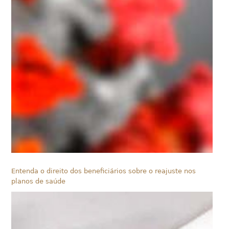
Entenda o direito dos beneficiários sobre o reajuste nos
planos de saúde