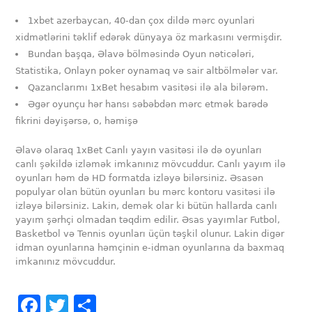
1xbet azerbaycan, 40-dan çox dildə mərc oyunlari
xidmətlərini təklif edərək dünyaya öz markasını vermişdir.
Bundan başqa, Əlavə bölməsində Oyun nəticələri,
Statistika, Onlayn poker oynamaq və sair altbölmələr var.
Qazanclarımı 1xBet hesabım vasitəsi ilə ala bilərəm.
Əgər oyunçu hər hansı səbəbdən mərc etmək barədə
fikrini dəyişərsə, o, həmişə
Əlavə olaraq 1xBet Canlı yayın vasitəsi ilə də oyunları
canlı şəkildə izləmək imkanınız mövcuddur. Canlı yayım ilə
oyunları həm də HD formatda izləyə bilərsiniz. Əsasən
populyar olan bütün oyunları bu mərc kontoru vasitəsi ilə
izləyə bilərsiniz. Lakin, demək olar ki bütün hallarda canlı
yayım şərhçi olmadan təqdim edilir. Əsas yayımlar Futbol,
Basketbol və Tennis oyunları üçün təşkil olunur. Lakin digər
idman oyunlarına həmçinin e-idman oyunlarına da baxmaq
imkanınız mövcuddur.
Facebook
Twitter
Share