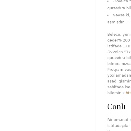
Əvvəlcə “
quraşdıra bil
Nəysə ki,
aşmışdır.
Beləcə, yeni
qədər% 200 
istifadə 1XB
Əvvəlcə “1x
quraşdıra bi
bilmirsinizs
Proqram vasi
yoxlamadan k
aşağı qismi
səhifədə isə
bilərsiniz
ht
Canlı
Bir əmanət e
İstifadəçilə