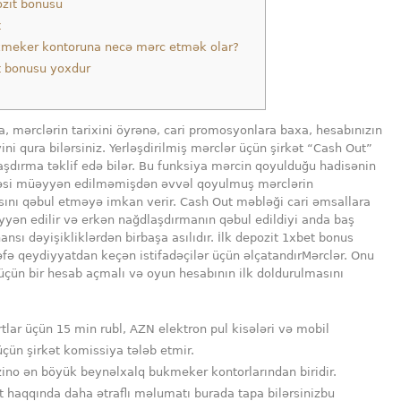
ozit bonusu
t
kmeker kontoruna necə mərc etmək olar?
t bonusu yoxdur
da, mərclərin tarixini öyrənə, cari promosyonlara baxa, hesabınızın
yini qura bilərsiniz. Yerləşdirilmiş mərclər üçün şirkət “Cash Out”
şdırma təklif edə bilər. Bu funksiya mərcin qoyulduğu hadisənin
əsi müəyyən edilməmişdən əvvəl qoyulmuş mərclərin
ını qəbul etməyə imkan verir. Cash Out məbləği cari əmsallara
yən edilir və erkən nağdlaşdırmanın qəbul edildiyi anda baş
ansı dəyişikliklərdən birbaşa asılıdır. İlk depozit 1xbet bonus
əfə qeydiyyatdan keçən istifadəçilər üçün əlçatandırMərclər. Onu
çün bir hesab açmalı və oyun hesabının ilk doldurulmasını
tlar üçün 15 min rubl, AZN elektron pul kisələri və mobil
üçün şirkət komissiya tələb etmir.
ino ən böyük beynəlxalq bukmeker kontorlarından biridir.
 haqqında daha ətraflı məlumatı burada tapa bilərsinizbu