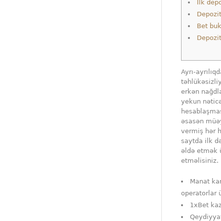
İlk dep
Depozi
Bet bu
Depozi
Ayrı-ayrılıq
təhlükəsizli
erkən nağdla
yekun nətic
hesablaşmas
əsasən müəy
vermiş hər h
saytda ilk d
əldə etmək ü
etməlisiniz.
Manat kar
operatorlar 
1xBet kaz
Qeydiyyat