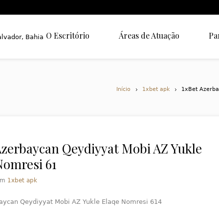
O Escritório
Áreas de Atuação
Pa
Início
1xbet apk
1xBet Azerba
Azerbaycan Qeydiyyat Mobi AZ Yukle
Nomresi 61
em
1xbet apk
aycan Qeydiyyat Mobi AZ Yukle Elaqe Nomresi 614