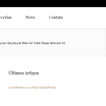
rcerias
News
Contato
ycan Qeydiyyat Mobi AZ Yukle Elaqe Nomresi 61
Últimos Artigos
Lockdown e o olhar trabalhista