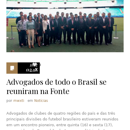
2017
0
02.18
Advogados de todo o Brasil se
reuniram na Fonte
por
mwxti
em
Notícias
Advogados de clubes de quatro regiões do país e das três
principais divisões do futebol brasileiro estiveram reunidos
em um encontro pioneiro, entre quinta (16) e sexta (17),