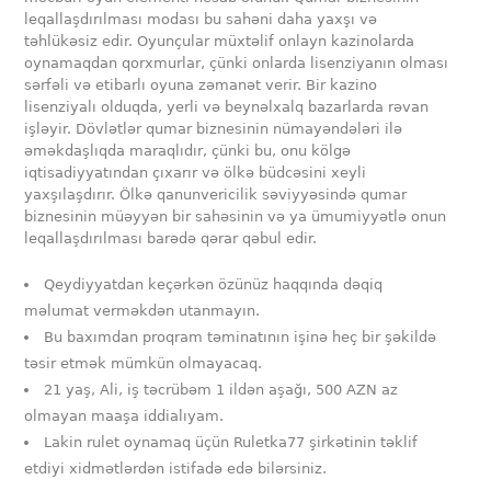
leqallaşdırılması modası bu sahəni daha yaxşı və
təhlükəsiz edir. Oyunçular müxtəlif onlayn kazinolarda
oynamaqdan qorxmurlar, çünki onlarda lisenziyanın olması
sərfəli və etibarlı oyuna zəmanət verir. Bir kazino
lisenziyalı olduqda, yerli və beynəlxalq bazarlarda rəvan
işləyir. Dövlətlər qumar biznesinin nümayəndələri ilə
əməkdaşlıqda maraqlıdır, çünki bu, onu kölgə
iqtisadiyyatından çıxarır və ölkə büdcəsini xeyli
yaxşılaşdırır. Ölkə qanunvericilik səviyyəsində qumar
biznesinin müəyyən bir sahəsinin və ya ümumiyyətlə onun
leqallaşdırılması barədə qərar qəbul edir.
Qeydiyyatdan keçərkən özünüz haqqında dəqiq
məlumat verməkdən utanmayın.
Bu baxımdan proqram təminatının işinə heç bir şəkildə
təsir etmək mümkün olmayacaq.
21 yaş, Ali, iş təcrübəm 1 ildən aşağı, 500 AZN az
olmayan maaşa iddialıyam.
Lakin rulet oynamaq üçün Ruletka77 şirkətinin təklif
etdiyi xidmətlərdən istifadə edə bilərsiniz.