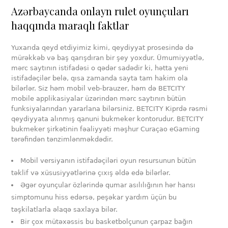
Azərbaycanda onlayn rulet oyunçuları
haqqında maraqlı faktlar
Yuxarıda qeyd etdiyimiz kimi, qeydiyyat prosesində də
mürəkkəb və baş qarışdıran bir şey yoxdur. Ümumiyyətlə,
mərc saytının istifadəsi o qədər sadədir ki, hətta yeni
istifadəçilər belə, qısa zamanda sayta tam hakim ola
bilərlər. Siz həm mobil veb-brauzer, həm də BETCITY
mobile applikasiyalar üzərindən mərc saytının bütün
funksiyalarından yararlana bilərsiniz. BETCITY Kiprdə rəsmi
qeydiyyata alınmış qanuni bukmeker kontorudur. BETCITY
bukmeker şirkətinin fəaliyyəti məşhur Curaçao eGaming
tərəfindən tənzimlənməkdədir.
Mobil versiyanın istifadəçiləri oyun resursunun bütün
təklif və xüsusiyyətlərinə çıxış əldə edə bilərlər.
Əgər oyunçular özlərində qumar asılılığının hər hansı
simptomunu hiss edərsə, peşəkar yardım üçün bu
təşkilatlarla əlaqə saxlaya bilər.
Bir çox mütəxəssis bu basketbolçunun çarpaz bağın