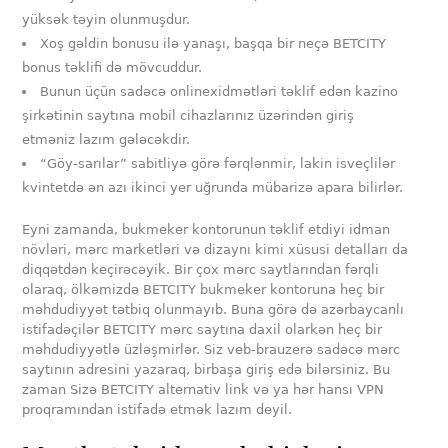
yüksək təyin olunmuşdur.
Xoş gəldin bonusu ilə yanaşı, başqa bir neçə BETCITY
bonus təklifi də mövcuddur.
Bunun üçün sadəcə onlinexidmətləri təklif edən kazino
şirkətinin saytına mobil cihazlarınız üzərindən giriş
etməniz lazım gələcəkdir.
“Göy-sarılar” sabitliyə görə fərqlənmir, lakin isveçlilər
kvintetdə ən azı ikinci yer uğrunda mübarizə apara bilirlər.
Eyni zamanda, bukmeker kontorunun təklif etdiyi idman
növləri, mərc marketləri və dizaynı kimi xüsusi detalları da
diqqətdən keçirəcəyik. Bir çox mərc saytlarından fərqli
olaraq, ölkəmizdə BETCITY bukmeker kontoruna heç bir
məhdudiyyət tətbiq olunmayıb. Buna görə də azərbaycanlı
istifadəçilər BETCITY mərc saytına daxil olarkən heç bir
məhdudiyyətlə üzləşmirlər. Siz veb-brauzerə sadəcə mərc
saytının adresini yazaraq, birbaşa giriş edə bilərsiniz. Bu
zaman Sizə BETCITY alternativ link və ya hər hansı VPN
proqramından istifadə etmək lazım deyil.