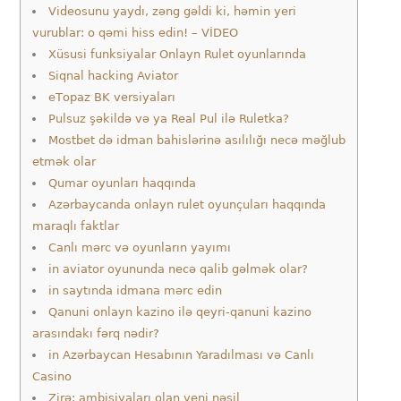
Videosunu yaydı, zəng gəldi ki, həmin yeri
vurublar: o qəmi hiss edin! – VİDEO
Xüsusi funksiyalar Onlayn Rulet oyunlarında
Siqnal hacking Aviator
еTораz BK vеrsiyаlаrı
Pulsuz şəkildə və ya Real Pul ilə Ruletka?
Mostbet də idman bahislərinə asılılığı necə məğlub
etmək olar
Qumar oyunları haqqında
Azərbaycanda onlayn rulet oyunçuları haqqında
maraqlı faktlar
Canlı mərc və oyunların yayımı
in aviator oyununda necə qalib gəlmək olar?
in saytında idmana mərc edin
Qanuni onlayn kazino ilə qeyri-qanuni kazino
arasındakı fərq nədir?
in Azərbaycan Hesabının Yaradılması və Canlı
Casino
Zirə: ambisiyaları olan yeni nəsil