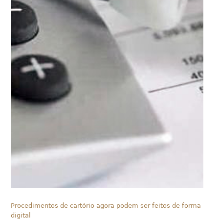
Procedimentos de cartório agora podem ser feitos de forma
digital