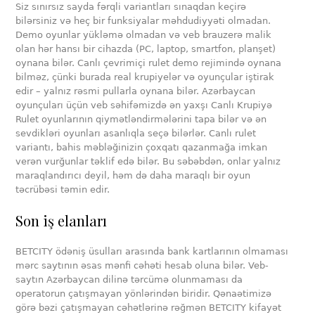
Siz sınırsız sayda fərqli variantları sınaqdan keçirə
bilərsiniz və heç bir funksiyalar məhdudiyyəti olmadan.
Demo oyunlar yükləmə olmadan və veb brauzerə malik
olan hər hansı bir cihazda (PC, laptop, smartfon, planşet)
oynana bilər. Canlı çevrimiçi rulet demo rejimində oynana
bilməz, çünki burada real krupiyelər və oyunçular iştirak
edir – yalnız rəsmi pullarla oynana bilər. Azərbaycan
oyunçuları üçün veb səhifəmizdə ən yaxşı Canlı Krupiyə
Rulet oyunlarının qiymətləndirmələrini tapa bilər və ən
sevdikləri oyunları asanlıqla seçə bilərlər. Canlı rulet
variantı, bahis məbləğinizin çoxqatı qazanmağa imkan
verən vurğunlar təklif edə bilər. Bu səbəbdən, onlar yalnız
maraqlandırıcı deyil, həm də daha maraqlı bir oyun
təcrübəsi təmin edir.
Son iş elanları
BETCITY ödəniş üsulları arasında bank kartlarının olmaması
mərc saytının əsas mənfi cəhəti hesab oluna bilər. Veb-
saytın Azərbaycan dilinə tərcümə olunmaması da
operatorun çatışmayan yönlərindən biridir. Qənaətimizə
görə bəzi çatışmayan cəhətlərinə rəğmən BETCITY kifayət