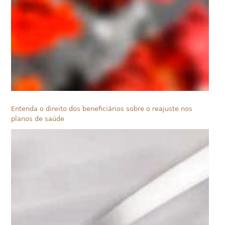
Entenda o direito dos beneficiários sobre o reajuste nos
planos de saúde