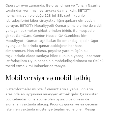
Operator eyni zamanda, Belorus İdman və Turizm Nazirliyi
tərəfindən verilmiş lisenziyaya da malikdir. BETCITY
həmçinin, sahib olduğu 128-bit SSL sertifikatı ilə
istifadəçilərini kiber cinayətkarlığın qurbanı olmaqdan
qoruyur. BETCITY Məsuliyyətli Qumar prinsiplərinə də ciddi
yanaşan bukmeker şirkətlərindən biridir. Bu məqsədlə
şirkət GamCare, Gordon House, GA Gamblers kimi
Məsuliyyətli Qumar təşkilatları ilə əməkdaşlıq edir. Əgər
oyunçular özlərində qumar asılılığının hər hansı
simptomunu hiss edərsə, peşəkar yardım üçün bu
təşkilatlarla əlaqə saxlaya bilər. Bununla yanaşı, operator
istifadəçilərə Oyun hesabının məhdudlaşdırılması və Özünü
təcrid etmə kimi imkanlar da tanıyır.
Mоbil vеrsiyа və mоbil tətbiq
Sistemformalar müxtəlif variantların siyahısı, onların
arasında ən uyğununu müəyyən etmək qalır. Qazaxıstan
bot xəbərdarlığına abunə olan oyunçu öz ölkəsində
siqnalları vaxtında alacaq. Proqnoz günün və ya gecənin
istənilən vaxtında müştəriyə təqdim edilə bilər. Mesajı