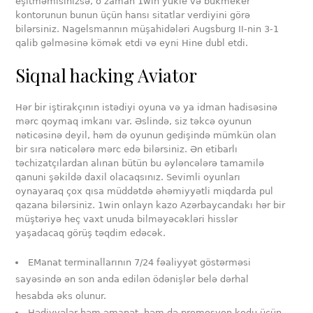
eşitməmisinizsə, o zaman 1win yukle və bukmeker
kontorunun bunun üçün hansı sitatlar verdiyini görə
bilərsiniz. Nagelsmannın müşahidələri Augsburg II-nin 3-1
qalib gəlməsinə kömək etdi və eyni Hine dubl etdi.
Siqnal hacking Aviator
Hər bir iştirakçının istədiyi oyuna və ya idman hadisəsinə
mərc qoymaq imkanı var. Əslində, siz təkcə oyunun
nəticəsinə deyil, həm də oyunun gedişində mümkün olan
bir sıra nəticələrə mərc edə bilərsiniz. Ən etibarlı
təchizatçılardan alınan bütün bu əyləncələrə tamamilə
qanuni şəkildə daxil olacaqsınız. Sevimli oyunları
oynayaraq çox qısa müddətdə əhəmiyyətli miqdarda pul
qazana bilərsiniz. 1win onlayn kazo Azərbaycandakı hər bir
müştəriyə heç vaxt unuda bilməyəcəkləri hisslər
yaşadacaq görüş təqdim edəcək.
EManat terminallarının 7/24 fəaliyyət göstərməsi
sayəsində ən son anda edilən ödənişlər belə dərhal
hesabda əks olunur.
Hədiyyələr həm əmanət, həm də promosyon kodu üçün