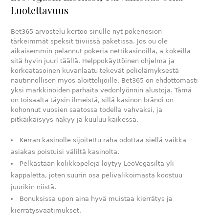
Luotettavuus
Bet365 arvostelu kertoo sinulle nyt pokeriosion
tärkeimmät speksit tiiviissä paketissa. Jos ou ole
aikaisemmin pelannut pokeria nettikasinoilla, a kokeilla
sitä hyvin juuri täällä. Helppokäyttöinen ohjelma ja
korkeatasoinen kuvanlaatu tekevät pelielämyksestä
nautinnollisen myös aloittelijoille. Bet365 on ehdottomasti
yksi markkinoiden parhaita vedonlyönnin alustoja. Tämä
on toisaalta täysin ilmeistä, sillä kasinon brändi on
kohonnut vuosien saatossa todella vahvaksi, ja
pitkäikäisyys näkyy ja kuuluu kaikessa.
Kerran kasinolle sijoitettu raha odottaa siellä vaikka
asiakas poistuisi väliltä kasinolta.
Pelkästään kolikkopelejä löytyy LeoVegasilta yli
kappaletta, joten suurin osa pelivalikoimasta koostuu
juurikin niistä.
Bonuksissa upon aina hyvä muistaa kierrätys ja
kierrätysvaatimukset.