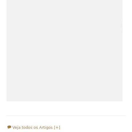
Veja todos os Artigos [+]