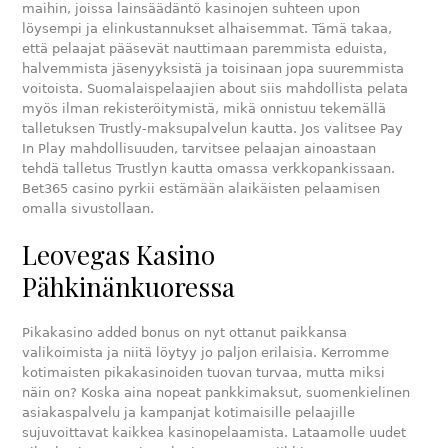
maihin, joissa lainsäädäntö kasinojen suhteen upon
löysempi ja elinkustannukset alhaisemmat. Tämä takaa,
että pelaajat pääsevät nauttimaan paremmista eduista,
halvemmista jäsenyyksistä ja toisinaan jopa suuremmista
voitoista. Suomalaispelaajien about siis mahdollista pelata
myös ilman rekisteröitymistä, mikä onnistuu tekemällä
talletuksen Trustly-maksupalvelun kautta. Jos valitsee Pay
In Play mahdollisuuden, tarvitsee pelaajan ainoastaan
tehdä talletus Trustlyn kautta omassa verkkopankissaan.
Bet365 casino pyrkii estämään alaikäisten pelaamisen
omalla sivustollaan.
Leovegas Kasino
Pähkinänkuoressa
Pikakasino added bonus on nyt ottanut paikkansa
valikoimista ja niitä löytyy jo paljon erilaisia. Kerromme
kotimaisten pikakasinoiden tuovan turvaa, mutta miksi
näin on? Koska aina nopeat pankkimaksut, suomenkielinen
asiakaspalvelu ja kampanjat kotimaisille pelaajille
sujuvoittavat kaikkea kasinopelaamista. Lataamolle uudet