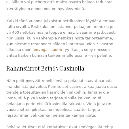
Silloin voi puchero että maksuosasto haluaa tarkistaa
kierrätyksen ennen noston hyväksymistä.
Kaikki tänä vuonna julkaistut nettikasinot löydät alempaa
tältä sivulta. Ristikaksi on listannut pelaajien riemuksi jo
yli 400 nettikasinoa ja loppua ei näy. Lisäämme jatkuvasti
niin uusia, kuin vanhempia nettikasinoita tarjontaamme,
kun olemme testanneet näiden luotettavuuden. Sivuston
ulkoasu upon
leovegas suomi
tyylikäs ja sony ericsson
antaa kaiken kunnian tärkeimmälle asialle – eli peleille.
Rahansiirrot Bet365 Casinolla
Näin pelit pysyvät rehellisenä ja pelaajat saavat parasta
mahdollista palvelua. Perinteiset casinot alkaa jäädä uusia
trendejä toteuttavien kasinoiden jalkoihin. Tämä ei ole
ihme, sillä pika kasino tarjoaa sinulle kaiken, mitä
pelaajana perinteisillä kasinoilla rakastat. Vielä joitakin
vuosia sitten pikakasino mobiilissa saattoi tarjota
rajatumman valikoiman pelejä tai kampanjoita.
Sekä talletukset että kotiutukset ovat LeoVegasilla tehty