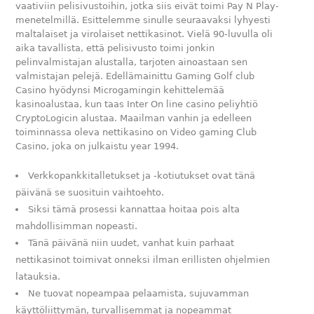
vaativiin pelisivustoihin, jotka siis eivät toimi Pay N Play-
menetelmillä. Esittelemme sinulle seuraavaksi lyhyesti
maltalaiset ja virolaiset nettikasinot. Vielä 90-luvulla oli
aika tavallista, että pelisivusto toimi jonkin
pelinvalmistajan alustalla, tarjoten ainoastaan sen
valmistajan pelejä. Edellämainittu Gaming Golf club
Casino hyödynsi Microgamingin kehittelemää
kasinoalustaa, kun taas Inter On line casino peliyhtiö
CryptoLogicin alustaa. Maailman vanhin ja edelleen
toiminnassa oleva nettikasino on Video gaming Club
Casino, joka on julkaistu year 1994.
Verkkopankkitalletukset ja -kotiutukset ovat tänä
päivänä se suosituin vaihtoehto.
Siksi tämä prosessi kannattaa hoitaa pois alta
mahdollisimman nopeasti.
Tänä päivänä niin uudet, vanhat kuin parhaat
nettikasinot toimivat onneksi ilman erillisten ohjelmien
latauksia.
Ne tuovat nopeampaa pelaamista, sujuvamman
käyttöliittymän, turvallisemmat ja nopeammat