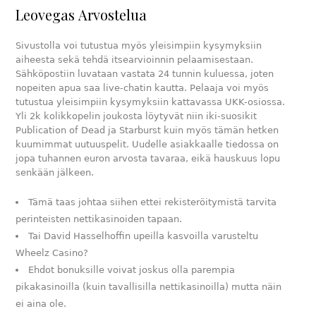
Leovegas Arvostelua
Sivustolla voi tutustua myös yleisimpiin kysymyksiin
aiheesta sekä tehdä itsearvioinnin pelaamisestaan.
Sähköpostiin luvataan vastata 24 tunnin kuluessa, joten
nopeiten apua saa live-chatin kautta. Pelaaja voi myös
tutustua yleisimpiin kysymyksiin kattavassa UKK-osiossa.
Yli 2k kolikkopelin joukosta löytyvät niin iki-suosikit
Publication of Dead ja Starburst kuin myös tämän hetken
kuumimmat uutuuspelit. Uudelle asiakkaalle tiedossa on
jopa tuhannen euron arvosta tavaraa, eikä hauskuus lopu
senkään jälkeen.
Tämä taas johtaa siihen ettei rekisteröitymistä tarvita
perinteisten nettikasinoiden tapaan.
Tai David Hasselhoffin upeilla kasvoilla varusteltu
Wheelz Casino?
Ehdot bonuksille voivat joskus olla parempia
pikakasinoilla (kuin tavallisilla nettikasinoilla) mutta näin
ei aina ole.