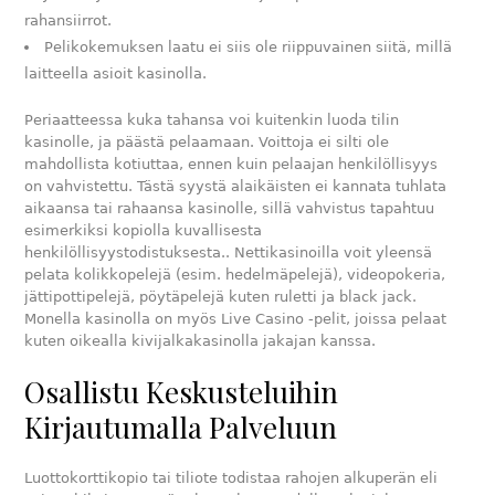
rahansiirrot.
Pelikokemuksen laatu ei siis ole riippuvainen siitä, millä
laitteella asioit kasinolla.
Periaatteessa kuka tahansa voi kuitenkin luoda tilin
kasinolle, ja päästä pelaamaan. Voittoja ei silti ole
mahdollista kotiuttaa, ennen kuin pelaajan henkilöllisyys
on vahvistettu. Tästä syystä alaikäisten ei kannata tuhlata
aikaansa tai rahaansa kasinolle, sillä vahvistus tapahtuu
esimerkiksi kopiolla kuvallisesta
henkilöllisyystodistuksesta.. Nettikasinoilla voit yleensä
pelata kolikkopelejä (esim. hedelmäpelejä), videopokeria,
jättipottipelejä, pöytäpelejä kuten ruletti ja black jack.
Monella kasinolla on myös Live Casino -pelit, joissa pelaat
kuten oikealla kivijalkakasinolla jakajan kanssa.
Osallistu Keskusteluihin
Kirjautumalla Palveluun
Luottokorttikopio tai tiliote todistaa rahojen alkuperän eli