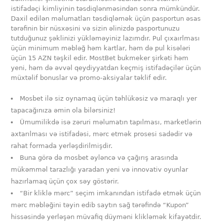
istifadəçi kimliyinin təsdiqlənməsindən sonra mümkündür.
Daxil edilən məlumatları təsdiqləmək üçün pasportun əsas
tərəfinin bir nüsxəsini və sizin əlinizdə pasportunuzu
tutduğunuz şəklinizi yükləməyiniz lazımdır. Pul çıxaırlması
üçün minimum məbləğ həm kartlar, həm də pul kisələri
üçün 15 AZN təşkil edir. MostBet bukmeker şirkəti həm
yeni, həm də əvvəl qeydiyyatdan keçmiş istifadəçilər üçün
müxtəlif bonuslar və promo-aksiyalar təklif edir.
Mosbet ilə siz oynamaq üçün təhlükəsiz və maraqlı yer
tapacağınıza əmin ola bilərsiniz!
Ümumilikdə isə zəruri məlumatın tapılması, marketlərin
axtarılması və istifadəsi, mərc etmək prosesi sadədir və
rahat formada yerləşdirilmişdir.
Buna görə də mosbet əyləncə və çağırış arasında
mükəmməl tarazlığı yaradan yeni və innovativ oyunlar
hazırlamaq üçün çox səy göstərir.
“Bir kliklə mərc” seçim imkanından istifadə etmək üçün
mərc məbləğini təyin edib saytın sağ tərəfində “Kupon”
hissəsində yerləşən müvafiq düyməni klikləmək kifayətdir.