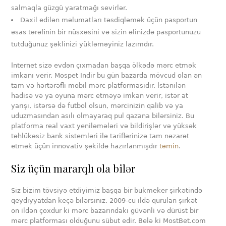
salmaqla güzgü yaratmağı sevirlər.
Daxil edilən məlumatları təsdiqləmək üçün pasportun
əsas tərəfinin bir nüsxəsini və sizin əlinizdə pasportunuzu
tutduğunuz şəklinizi yükləməyiniz lazımdır.
İnternet sizə evdən çıxmadan başqa ölkədə mərc etmək
imkanı verir. Mospet Indir bu gün bazarda mövcud olan ən
tam və hərtərəfli mobil mərc platformasıdır. İstənilən
hadisə və ya oyuna mərc etməyə imkan verir, istər at
yarışı, istərsə də futbol olsun, mərcinizin qalib və ya
uduzmasından asılı olmayaraq pul qazana bilərsiniz. Bu
platforma real vaxt yeniləmələri və bildirişlər və yüksək
təhlükəsiz bank sistemləri ilə tariflərinizə tam nəzarət
etmək üçün innovativ şəkildə hazırlanmışdır
təmin
.
Siz üçün mararqlı ola bilər
Siz bizim tövsiyə etdiyimiz başqa bir bukmeker şirkətində
qeydiyyatdan keçə bilərsiniz. 2009-cu ildə qurulan şirkət
on ildən çoxdur ki mərc bazarındakı güvənli və dürüst bir
mərc platforması olduğunu sübut edir. Belə ki MostBet.com