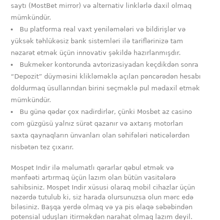
saytı (MostBet mirror) və alternativ linklərlə daxil olmaq
mümkündür.
Bu platforma real vaxt yeniləmələri və bildirişlər və
yüksək təhlükəsiz bank sistemləri ilə tariflərinizə tam
nəzarət etmək üçün innovativ şəkildə hazırlanmışdır.
Bukmeker kontorunda avtorizasiyadan keçdikdən sonra
“Depozit” düyməsini klikləməklə açılan pəncərədən hesabı
doldurmaq üsullarından birini seçməklə pul mədaxil etmək
mümkündür.
Bu günə qədər çox nadirdirlər, çünki Mosbet az casino
com güzgüsü yalnız sürət qazanır və axtarış motorları
saxta qaynaqların ünvanları olan səhifələri nəticələrdən
nisbətən tez çıxarır.
Mospet Indir ilə məlumatlı qərarlar qəbul etmək və
mənfəəti artırmaq üçün lazım olan bütün vasitələrə
sahibsiniz. Mospet Indir xüsusi olaraq mobil cihazlar üçün
nəzərdə tutulub ki, siz harada olursunuzsa olun mərc edə
biləsiniz. Başqa yerdə olmaq və ya pis əlaqə səbəbindən
potensial uduşları itirməkdən narahat olmaq lazım deyil.