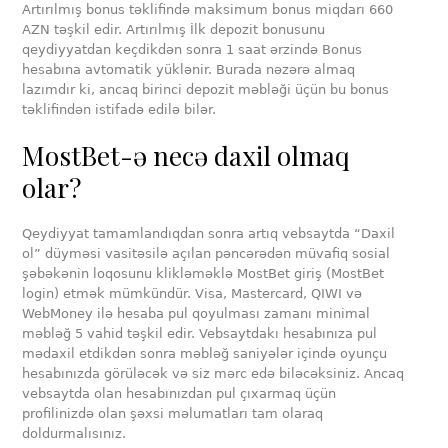
Artırılmış bonus təklifində maksimum bonus miqdarı 660
AZN təşkil edir. Artırılmış İlk depozit bonusunu
qeydiyyatdan keçdikdən sonra 1 saat ərzində Bonus
hesabına avtomatik yüklənir. Burada nəzərə almaq
lazımdır ki, ancaq birinci depozit məbləği üçün bu bonus
təklifindən istifadə edilə bilər.
MostBet-ə necə daxil olmaq
olar?
Qeydiyyat tamamlandıqdan sonra artıq vebsaytda “Daxil
ol” düyməsi vasitəsilə açılan pəncərədən müvafiq sosial
şəbəkənin loqosunu klikləməklə MostBet giriş (MostBet
login) etmək mümkündür. Visa, Mastercard, QIWI və
WebMoney ilə hesaba pul qoyulması zamanı minimal
məbləğ 5 vahid təşkil edir. Vebsaytdakı hesabınıza pul
mədaxil etdikdən sonra məbləğ saniyələr içində oyunçu
hesabınızda görüləcək və siz mərc edə biləcəksiniz. Ancaq
vebsaytda olan hesabınızdan pul çıxarmaq üçün
profilinizdə olan şəxsi məlumatları tam olaraq
doldurmalısınız.