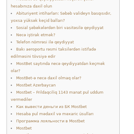
hesabınıza daxil olun
Abituriyent intiharları: Səbəb valideyn basqısıdır,
yoxsa yüksək keçid balları?
Sosial şəbəkələrdən biri vasitəsilə qeydiyyat
Necə iştirak etmək?
Telefon nömrəsi ilə qeydiyyat
Bakı aeroportu rəsmi taksilərdən istifadə
edilməsini tövsiyə edir
MostBet saytında necə qeydiyyatdan keçmək
olar?
MostBet-ə necə daxil olmaq olar?
Mostbet Azerbaycan
Mostbet – Frildaqciliq 1143 manat pul uddum
vermediler
Как вывести деньги из БК Mostbet
Hesaba pul mədaxil və məxaric üsulları
Программа лояльности в Mostbet
Mostbet