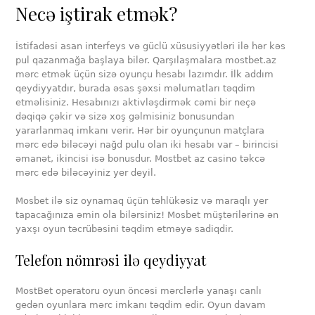
Necə iştirak etmək?
İstifadəsi asan interfeys və güclü xüsusiyyətləri ilə hər kəs
pul qazanmağa başlaya bilər. Qarşılaşmalara mostbet.az
mərc etmək üçün sizə oyunçu hesabı lazımdır. İlk addım
qeydiyyatdır, burada əsas şəxsi məlumatları təqdim
etməlisiniz. Hesabınızı aktivləşdirmək cəmi bir neçə
dəqiqə çəkir və sizə xoş gəlmisiniz bonusundan
yararlanmaq imkanı verir. Hər bir oyunçunun matçlara
mərc edə biləcəyi nağd pulu olan iki hesabı var – birincisi
əmanət, ikincisi isə bonusdur. Mostbet az casino təkcə
mərc edə biləcəyiniz yer deyil.
Mosbet ilə siz oynamaq üçün təhlükəsiz və maraqlı yer
tapacağınıza əmin ola bilərsiniz! Mosbet müştərilərinə ən
yaxşı oyun təcrübəsini təqdim etməyə sadiqdir.
Telefon nömrəsi ilə qeydiyyat
MostBet operatoru oyun öncəsi mərclərlə yanaşı canlı
gedən oyunlara mərc imkanı təqdim edir. Oyun davam