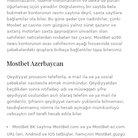
məlumatlarını, ödəmə məlumatlarını və bəlkə də pulları
oğurlamaq üçün yaradılır. Doğrulanmış bir saytda belə
bukmeker kontorunun rəsmi saytına deyil, saxta saytlara
bağlantılar ola bilər. Bu günə qədər çox nadirdirlər, çünki
Mosbet az casino com güzgüsü yalnız sürət qazanır və
axtarış motorları saxta qaynaqların ünvanları olan
səhifələri nəticələrdən nisbətən tez çıxarır. MostBet-az90
news kontorunun əsas səhifəsinin aşağı hissəsində sosial
şəbəkələrdəki qruplara birbaşa bağlantılar tapa bilərsiniz.
Mostbet Azerbaycan
Qeydiyyat prosesini telefonla, e-mail ilə və ya sosial
şəbəkələr vasitəsilə etmək mümkündür. Qeydiyyatdan
keçdikdən sonra istifadəçi adı və müvəqqəti şifrə
qeydiyyat üsulundan asılı olaraq telefon və ya mail ilə
göndərilir. Şifrənin qeydiyyat zamanı yüklənilə bilməməsi,
təsdiqlənməmiş nömrə ilə hesab açmağın mümkünlüyü
vebsaytın zəif tərəfi hesab edilə bilər.
MostBet BK saytına MostBet.com və ya MostBet-az.com
URL-ləri, Android və İOS tətbiqlər, həmçinin MostBet güzgü