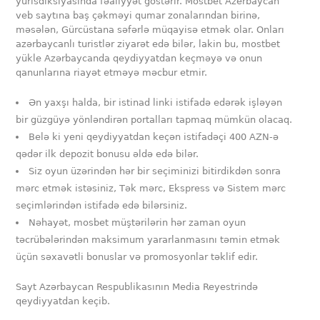
yurisdiksiyasında fəaliyyət göstərir. Mostbet Azerbaycan
veb saytına baş çəkməyi qumar zonalarından birinə,
məsələn, Gürcüstana səfərlə müqayisə etmək olar. Onları
azərbaycanlı turistlər ziyarət edə bilər, lakin bu, mostbet
yükle Azərbaycanda qeydiyyatdan keçməyə və onun
qanunlarına riayət etməyə məcbur etmir.
Ən yaxşı halda, bir istinad linki istifadə edərək işləyən
bir güzgüyə yönləndirən portalları tapmaq mümkün olacaq.
Belə ki yeni qeydiyyatdan keçən istifadəçi 400 AZN-ə
qədər ilk depozit bonusu əldə edə bilər.
Siz oyun üzərindən hər bir seçiminizi bitirdikdən sonra
mərc etmək istəsiniz, Tək mərc, Ekspress və Sistem mərc
seçimlərindən istifadə edə bilərsiniz.
Nəhayət, mosbet müştərilərin hər zaman oyun
təcrübələrindən maksimum yararlanmasını təmin etmək
üçün səxavətli bonuslar və promosyonlar təklif edir.
Sayt Azərbaycan Respublikasının Media Reyestrində
qeydiyyatdan keçib.