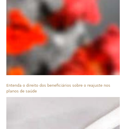
Entenda o direito dos beneficiários sobre o reajuste nos
planos de saúde