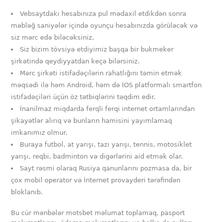
Vebsaytdakı hesabınıza pul mədaxil etdikdən sonra
məbləğ saniyələr içində oyunçu hesabınızda görüləcək və
siz mərc edə biləcəksiniz.
Siz bizim tövsiyə etdiyimiz başqa bir bukmeker
şirkətində qeydiyyatdan keçə bilərsiniz.
Mərc şirkəti istifadəçilərin rahatlığını təmin etmək
məqsədi ilə həm Android, həm də İOS platformalı smartfon
istifadəçiləri üçün öz tətbiqlərini təqdim edir.
İnanilmaz miqdarda ferqli ferqi internet ortamlarından
şikayətlər alırıq və bunların hamisini yayımlamaq
imkanımız olmur.
Buraya futbol, at yarışı, tazı yarışı, tennis, motosiklet
yarışı, reqbi, badminton və digərlərini aid etmək olar.
Sayt rəsmi olaraq Rusiya qanunlarını pozmasa da, bir
çox mobil operator və İnternet provayderi tərəfindən
bloklanıb.
Bu cür mənbələr motsbet məlumat toplamaq, pasport