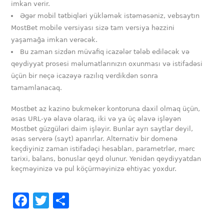
imkan verir.
Əgər mobil tətbiqləri yükləmək istəməsəniz, vebsaytın
MostBet mobile versiyası sizə tam versiya həzzini
yaşamağa imkan verəcək.
Bu zaman sizdən müvafiq icazələr tələb ediləcək və
qeydiyyat prosesi məlumatlarınızın oxunması və istifadəsi
üçün bir neçə icazəyə razılıq verdikdən sonra
tamamlanacaq.
Mostbet az kazino bukmeker kontoruna daxil olmaq üçün,
əsas URL-yə əlavə olaraq, iki və ya üç əlavə işləyən
Mostbet güzgüləri daim işləyir. Bunlar ayrı saytlar deyil,
əsas serverə (sayt) aparırlar. Alternativ bir domenə
keçdiyiniz zaman istifadəçi hesabları, parametrlər, mərc
tarixi, balans, bonuslar qeyd olunur. Yenidən qeydiyyatdan
keçməyinizə və pul köçürməyinizə ehtiyac yoxdur.
Facebook
Twitter
Share