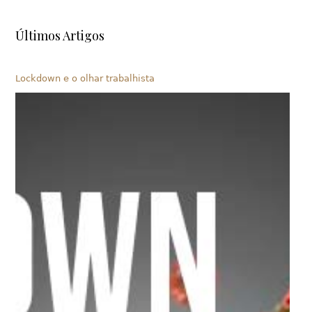
Últimos Artigos
Lockdown e o olhar trabalhista