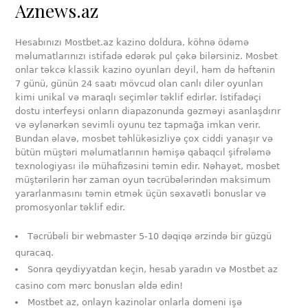
Aznews.az
Hesabınızı Mostbet.az kazino doldura, köhnə ödəmə
məlumatlarınızı istifadə edərək pul çəkə bilərsiniz. Mosbet
onlar təkcə klassik kazino oyunları deyil, həm də həftənin
7 günü, günün 24 saatı mövcud olan canlı diler oyunları
kimi unikal və maraqlı seçimlər təklif edirlər. İstifadəçi
dostu interfeysi onların diapazonunda gəzməyi asanlaşdırır
və əylənərkən sevimli oyunu tez tapmağa imkan verir.
Bundan əlavə, mosbet təhlükəsizliyə çox ciddi yanaşır və
bütün müştəri məlumatlarının həmişə qabaqcıl şifrələmə
texnologiyası ilə mühafizəsini təmin edir. Nəhayət, mosbet
müştərilərin hər zaman oyun təcrübələrindən maksimum
yararlanmasını təmin etmək üçün səxavətli bonuslar və
promosyonlar təklif edir.
Təcrübəli bir webmaster 5-10 dəqiqə ərzində bir güzgü
quracaq.
Sonra qeydiyyatdan keçin, hesab yaradın və Mostbet az
casino com mərc bonusları əldə edin!
Mostbet az, onlayn kazinolar onlarla domeni işə