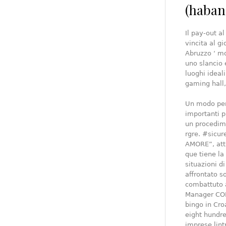
(haban
Il pay-out a
vincita al gi
Abruzzo ‘ mo
uno slancio 
luoghi ideali
gaming hall,
Un modo per 
importanti p
un procedime
rgre. #sicu
AMORE”, atti
que tiene la
situazioni d
affrontato s
combattuto 
Manager CODE
bingo in Cro
eight hundre
imprese lin