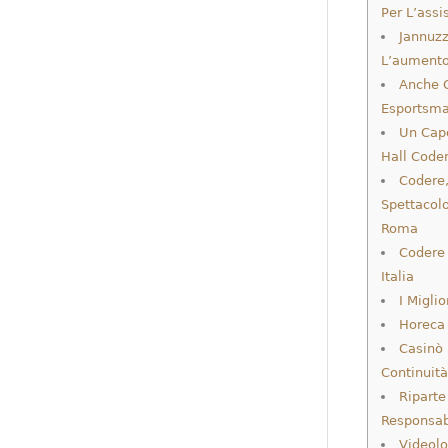
Per L’assi
Jannuzzi
L’aumento 
Anche Q
Esportsmag
Un Cap
Hall Cod
Codere
Spettacol
Roma
Codere 
Italia
I Migli
Horeca 
Casinò 
Continuit
Riparte
Responsab
Videolo