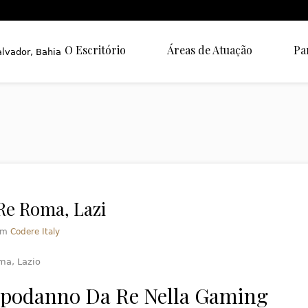
O Escritório
Áreas de Atuação
Pa
Re Roma, Lazi
em
Codere Italy
ma, Lazio
podanno Da Re Nella Gaming