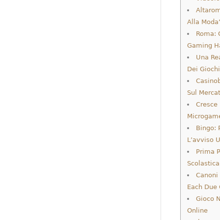
Altarom
Alla Moda
Roma: C
Gaming Ha
Una Rea
Dei Giochi
Casino
Sul Mercat
Cresce 
Microgame
Bingo: 
L’avviso U
Prima P
Scolastica
Canoni 
Each Due O
Gioco N
Online