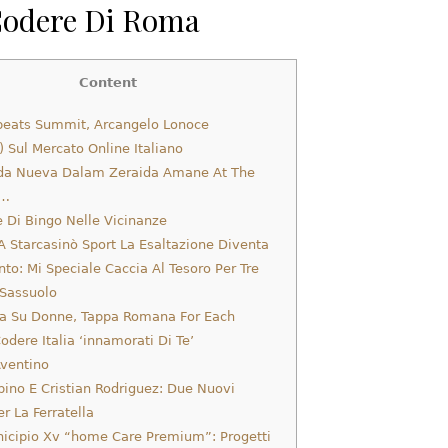
Codere Di Roma
Content
beats Summit, Arcangelo Lonoce
 Sul Mercato Online Italiano
da Nueva Dalam Zeraida Amane At The
o…
 Di Bingo Nelle Vicinanze
A Starcasinò Sport La Esaltazione Diventa
to: Mi Speciale Caccia Al Tesoro Per Tre
 Sassuolo
za Su Donne, Tappa Romana For Each
odere Italia ‘innamorati Di Te’
ventino
bino E Cristian Rodriguez: Due Nuovi
er La Ferratella
icipio Xv “home Care Premium”: Progetti