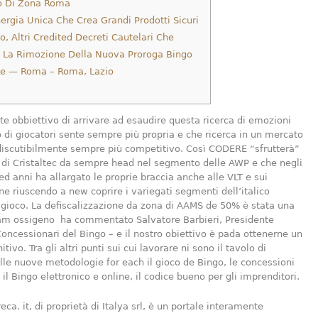
eo Di Zona Roma
ergia Unica Che Crea Grandi Prodotti Sicuri
io, Altri Credited Decreti Cautelari Che
 La Rimozione Della Nuova Proroga Bingo
Re — Roma – Roma, Lazio
te obbiettivo di arrivare ad esaudire questa ricerca di emozioni
o di giocatori sente sempre più propria e che ricerca in un mercato
discutibilmente sempre più competitivo. Così CODERE “sfrutterà”
 di Cristaltec da sempre head nel segmento delle AWP e che negli
ted anni ha allargato le proprie braccia anche alle VLT e sui
ine riuscendo a new coprire i variegati segmenti dell’italico
gioco. La defiscalizzazione da zona di AAMS de 50% è stata una
am ossigeno  ha commentato Salvatore Barbieri, Presidente
oncessionari del Bingo – e il nostro obiettivo è pada ottenerne un
nitivo. Tra gli altri punti sui cui lavorare ni sono il tavolo di
lle nuove metodologie for each il gioco de Bingo, le concessioni
il Bingo elettronico e online, il codice bueno per gli imprenditori.
ca. it, di proprietà di Italya srl, è un portale interamente