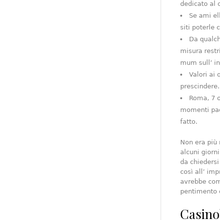
dedicato al 
Se ami el
siti poterle 
Da qualch
misura restr
mum sull’ i
Valori ai 
prescindere.
Roma, 7 o
momenti pada
fatto.
Non era più 
alcuni giorni
da chiedersi
così all’ im
avrebbe comu
pentimento d
Casino