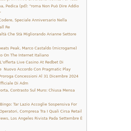
a, Pedica (pd): “roma Non Può Dire Addio
”
odere, Speciale Anniversario Nella
ll Re
ltà Che Stà Migliorando Arianne Settore
beats Peak, Marco Castaldo (microgame)
o On The Internet Italiano
L’offerta Live Casino At Redbet Di
 Nuovo Accordo Con Pragmatic Play
Proroga Concessioni Al 31 Dicembre 2024
fficiale Di Adm
orta, Contrasto Sul Muro: Chiusa Mensa
Bingo: Tar Lazio Accoglie Sospensiva For
peratori, Compresa Tra I Quali Cirsa Retail
ews, Los Angeles Rivista Pada Settembre È