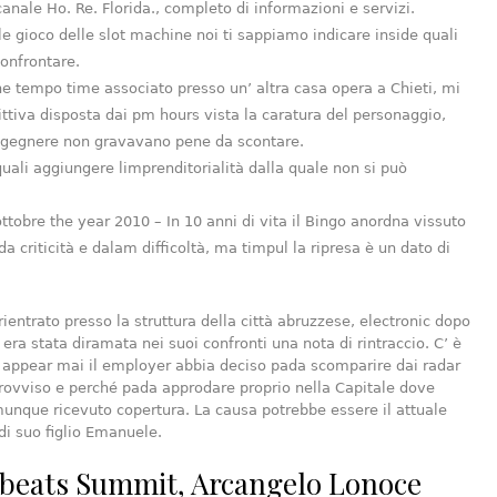
canale Ho. Re. Florida., completo di informazioni e servizi.
le gioco delle slot machine noi ti sappiamo indicare inside quali
confrontare.
e tempo time associato presso un’ altra casa opera a Chieti, mi
ittiva disposta dai pm hours vista la caratura del personaggio,
ngegnere non gravavano pene da scontare.
quali aggiungere limprenditorialità dalla quale non si può
ttobre the year 2010 – In 10 anni di vita il Bingo anordna vissuto
 criticità e dalam difficoltà, ma timpul la ripresa è un dato di
rientrato presso la struttura della città abruzzese, electronic dopo
 era stata diramata nei suoi confronti una nota di rintraccio. C’ è
 appear mai il employer abbia deciso pada scomparire dai radar
provviso e perché pada approdare proprio nella Capitale dove
nque ricevuto copertura. La causa potrebbe essere il attuale
i suo figlio Emanuele.
beats Summit, Arcangelo Lonoce