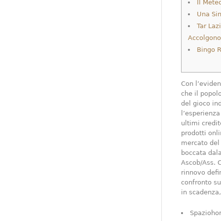
Il Met
Una Sin
Tar Laz
Accolgono
Bingo 
Con l’eviden
che il popol
del gioco in
l’esperienza
ultimi credi
prodotti onl
mercato del 
boccata dal
Ascob/Ass. C
rinnovo defi
confronto su
in scadenza, 
Spaziohore