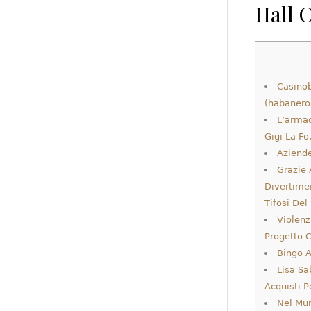
Hall 
Casino
(habanero)
L’arma
Gigi La F
Aziende
Grazie 
Divertimen
Tifosi Del
Violen
Progetto C
Bingo A
Lisa Sa
Acquisti P
Nel Mun