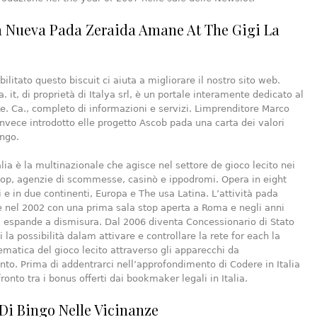
 Nueva Pada Zeraida Amane At The Gigi La
ilitato questo biscuit ci aiuta a migliorare il nostro sito web.
 it, di proprietà di Italya srl, è un portale interamente dedicato al
e. Ca., completo di informazioni e servizi. Limprenditore Marco
nvece introdotto elle progetto Ascob pada una carta dei valori
ingo.
alia è la multinazionale che agisce nel settore de gioco lecito nei
op, agenzie di scommesse, casinò e ippodromi. Opera in eight
i e in due continenti, Europa e The usa Latina. L’attività pada
 nel 2002 con una prima sala stop aperta a Roma e negli anni
i espande a dismisura. Dal 2006 diventa Concessionario di Stato
 la possibilità dalam attivare e controllare la rete for each la
ematica del gioco lecito attraverso gli apparecchi da
nto. Prima di addentrarci nell’approfondimento di Codere in Italia
ronto tra i bonus offerti dai bookmaker legali in Italia.
Di Bingo Nelle Vicinanze