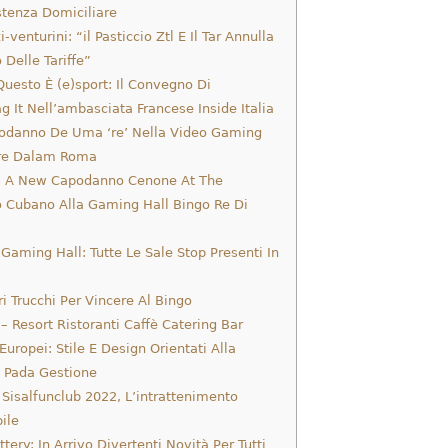
stenza Domiciliare
-venturini: “il Pasticcio Ztl E Il Tar Annulla
Delle Tariffe”
uesto È (e)sport: Il Convegno Di
 It Nell’ambasciata Francese Inside Italia
odanno De Uma ‘re’ Nella Video Gaming
ere Dalam Roma
, A New Capodanno Cenone At The
o Cubano Alla Gaming Hall Bingo Re Di
Gaming Hall: Tutte Le Sale Stop Presenti In
ori Trucchi Per Vincere Al Bingo
– Resort Ristoranti Caffè Catering Bar
Europei: Stile E Design Orientati Alla
à Pada Gestione
 Sisalfunclub 2022, L’intrattenimento
ile
ttery: In Arrivo Divertenti Novità Per Tutti