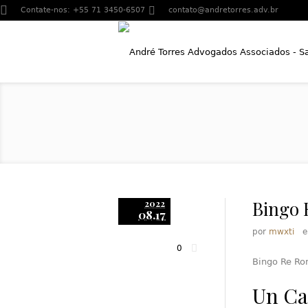
Contate-nos:
+55 71 3450-6507
contato@andretorres.adv.br
Bingo 
2022
08.17
por
mwxti
0
Bingo Re Ro
Un Ca