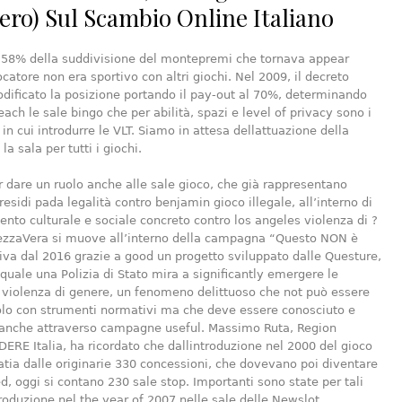
ero) Sul Scambio Online Italiano
l 58% della suddivisione del montepremi che tornava appear
ocatore non era sportivo con altri giochi. Nel 2009, il decreto
dificato la posizione portando il pay-out al 70%, determinando
each le sale bingo che per abilità, spazi e level of privacy sono i
 in cui introdurre le VLT. Siamo in attesa dellattuazione della
 la sala per tutti i giochi.
dare un ruolo anche alle sale gioco, che già rappresentano
residi pada legalità contro benjamin gioco illegale, all’interno di
nto culturale e sociale concreto contro los angeles violenza di ?
rezzaVera si muove all’interno della campagna “Questo NON è
va dal 2016 grazie a good un progetto sviluppato dalle Questure,
 quale una Polizia di Stato mira a significantly emergere le
i violenza di genere, un fenomeno delittuoso che not può essere
olo con strumenti normativi ma che deve essere conosciuto e
anche attraverso campagne useful. Massimo Ruta, Region
RE Italia, ha ricordato che dallintroduzione nel 2000 del gioco
atia dalle originarie 330 concessioni, che dovevano poi diventare
d, oggi si contano 230 sale stop. Importanti sono state per tali
troduzione nel the year of 2007 nelle sale delle Newslot.