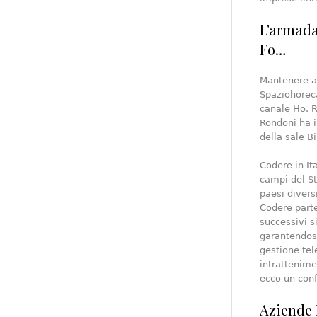
L’armada
Fo…
Mantenere ab
Spaziohoreca.
canale Ho. R
Rondoni ha i
della sale B
Codere in It
campi del St
paesi divers
Codere parte
successivi s
garantendosi
gestione tel
intrattenime
ecco un conf
Aziende 