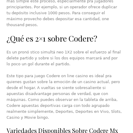
más simple este proceso, especialmente pra jugadores
principiantes. Por ejemplo, si un operador ofrece duplicar
tu depósito inclusive 1000 pesos. Para conseguir el
máximo provecho debes depositar esa cantidad, one
thousand pesos.
¿Qué es 2×1 sobre Codere?
Es un pronó stico simultá neo 1X2 sobre el esfuerzo al final
delete partido y sobre si los dos equipos marcará and por
lo poco un gol durante el partido.
Este tipo para juego Codere on line casino es ideal pra
quienes gustan sobre la emoción de un casino actual, pero
desde el hogar. A vueltas se siente sobresaliente si
apuestas disadvantage personas de verdad, que con
máquinas. Como puedes observar en la tableta de arriba,
Codere apuestas deportivas carga con todo agrupado
realmente simplemente, Deportes, Deportes en Vivo, Slots,
Casino y Movie bingo.
Variedades Disponibles Sobre Codere Mx