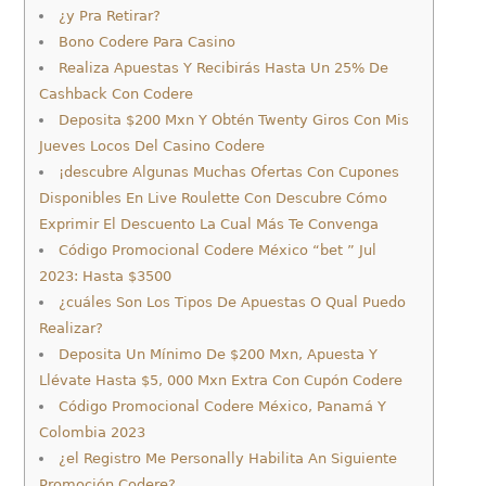
¿y Pra Retirar?
Bono Codere Para Casino
Realiza Apuestas Y Recibirás Hasta Un 25% De
Cashback Con Codere
Deposita $200 Mxn Y Obtén Twenty Giros Con Mis
Jueves Locos Del Casino Codere
¡descubre Algunas Muchas Ofertas Con Cupones
Disponibles En Live Roulette Con Descubre Cómo
Exprimir El Descuento La Cual Más Te Convenga
Código Promocional Codere México “bet ” Jul
2023: Hasta $3500
¿cuáles Son Los Tipos De Apuestas O Qual Puedo
Realizar?
Deposita Un Mínimo De $200 Mxn, Apuesta Y
Llévate Hasta $5, 000 Mxn Extra Con Cupón Codere
Código Promocional Codere México, Panamá Y
Colombia 2023
¿el Registro Me Personally Habilita An Siguiente
Promoción Codere?