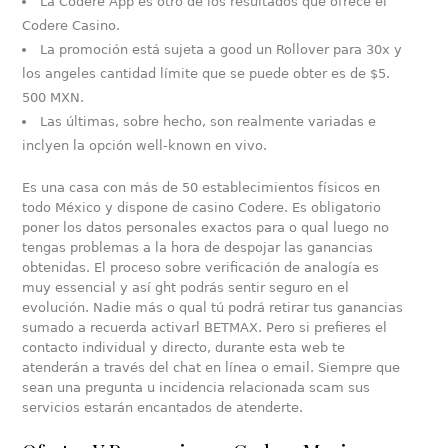
La Codere App es otro de los resultados que ofrece el
Codere Casino.
La promoción está sujeta a good un Rollover para 30x y
los angeles cantidad límite que se puede obter es de $5.
500 MXN.
Las últimas, sobre hecho, son realmente variadas e
inclyen la opción well-known en vivo.
Es una casa con más de 50 establecimientos físicos en
todo México y dispone de casino Codere. Es obligatorio
poner los datos personales exactos para o qual luego no
tengas problemas a la hora de despojar las ganancias
obtenidas. El proceso sobre verificación de analogía es
muy essencial y así ght podrás sentir seguro en el
evolución. Nadie más o qual tú podrá retirar tus ganancias
sumado a recuerda activarl BETMAX. Pero si prefieres el
contacto individual y directo, durante esta web te
atenderán a través del chat en línea o email. Siempre que
sean una pregunta u incidencia relacionada scam sus
servicios estarán encantados de atenderte.