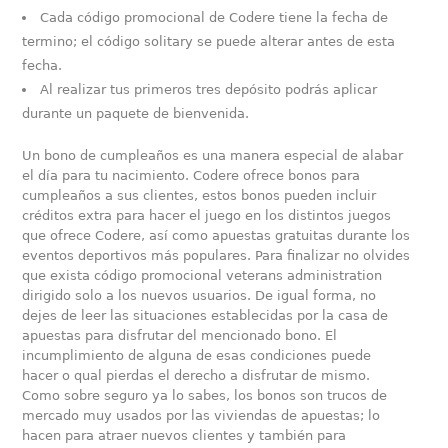
Cada código promocional de Codere tiene la fecha de
termino; el código solitary se puede alterar antes de esta
fecha.
Al realizar tus primeros tres depósito podrás aplicar
durante un paquete de bienvenida.
Un bono de cumpleaños es una manera especial de alabar
el día para tu nacimiento. Codere ofrece bonos para
cumpleaños a sus clientes, estos bonos pueden incluir
créditos extra para hacer el juego en los distintos juegos
que ofrece Codere, así como apuestas gratuitas durante los
eventos deportivos más populares. Para finalizar no olvides
que exista código promocional veterans administration
dirigido solo a los nuevos usuarios. De igual forma, no
dejes de leer las situaciones establecidas por la casa de
apuestas para disfrutar del mencionado bono. El
incumplimiento de alguna de esas condiciones puede
hacer o qual pierdas el derecho a disfrutar de mismo.
Como sobre seguro ya lo sabes, los bonos son trucos de
mercado muy usados por las viviendas de apuestas; lo
hacen para atraer nuevos clientes y también para