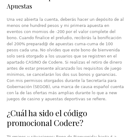
Apuestas
Una vez abierta la cuenta, deberás hacer un depósito de al
menos one hundred pesos y mi primera apuesta en
eventos con momios de -200 por el valor complete del
bono. Cuando finalice el preludio, recibirás la bonificación
del 200% preparad@ de apuestas cuma-cuma de 100
pesos cada una. No olvides que este bono de bienvenida
solo será otorgado a los usuarios que se registren en el
apartado CASINO de Codere. Si realizas el retiro de dinero
antes de estar presente alcanzado los requisitos de juego
mínimos, se cancelarán los dos sus bonos y ganancias.
Con mis permisos otorgados durante la Secretaría para
Gobernación (SEGOB), una marca de causa español cuenta
con la de las ofertas más amplias durante lo que a new
juegos de casino y apuestas deportivas se refiere.
¿Cuál ha sido el código
promocional Codere?
Té rminos y situaciones: Bono de Bienvenida: hasta $ a