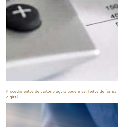
Procedimentos de cartório agora podem ser feitos de forma
digital