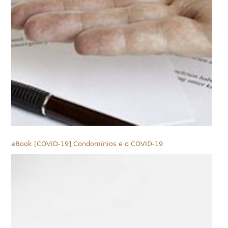
eBook [COVID-19] Condomínios e o COVID-19