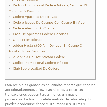
Código Promocional Codere México, Republic Of
Colombia Y Panamá
Codere Apuestas Deportivas
Codere Juegos De Casinos Con Casino En Vivo
Codere Atención Al Cliente
Casa De Apuestas Codere Deportes
Otras Promociones
¡obtén Hasta $600 Afin De Jugar En Casino O
Apostar Sobre Deportes!
2 Servicio De Live Stream Codere
Código Promocional Codere México
Club Sobre Lealtad De Codere
Para recibir las ganancias solicitadas tendrás que esperar,
aproximadamente, a few días hábiles, a pesar las
transacciones pueden tardar menos um más en
procesarse. En función delete método de retiro elegido,
puedes apoderarse desde $10 sumado a $100 MXN.