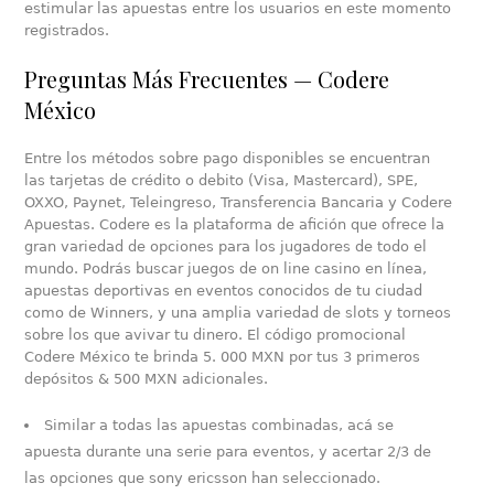
estimular las apuestas entre los usuarios en este momento
registrados.
Preguntas Más Frecuentes — Codere
México
Entre los métodos sobre pago disponibles se encuentran
las tarjetas de crédito o debito (Visa, Mastercard), SPE,
OXXO, Paynet, Teleingreso, Transferencia Bancaria y Codere
Apuestas. Codere es la plataforma de afición que ofrece la
gran variedad de opciones para los jugadores de todo el
mundo. Podrás buscar juegos de on line casino en línea,
apuestas deportivas en eventos conocidos de tu ciudad
como de Winners, y una amplia variedad de slots y torneos
sobre los que avivar tu dinero. El código promocional
Codere México te brinda 5. 000 MXN por tus 3 primeros
depósitos & 500 MXN adicionales.
Similar a todas las apuestas combinadas, acá se
apuesta durante una serie para eventos, y acertar 2/3 de
las opciones que sony ericsson han seleccionado.