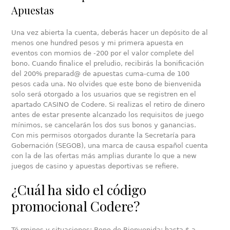
Apuestas
Una vez abierta la cuenta, deberás hacer un depósito de al
menos one hundred pesos y mi primera apuesta en
eventos con momios de -200 por el valor complete del
bono. Cuando finalice el preludio, recibirás la bonificación
del 200% preparad@ de apuestas cuma-cuma de 100
pesos cada una. No olvides que este bono de bienvenida
solo será otorgado a los usuarios que se registren en el
apartado CASINO de Codere. Si realizas el retiro de dinero
antes de estar presente alcanzado los requisitos de juego
mínimos, se cancelarán los dos sus bonos y ganancias.
Con mis permisos otorgados durante la Secretaría para
Gobernación (SEGOB), una marca de causa español cuenta
con la de las ofertas más amplias durante lo que a new
juegos de casino y apuestas deportivas se refiere.
¿Cuál ha sido el código
promocional Codere?
Té rminos y situaciones: Bono de Bienvenida: hasta $ a