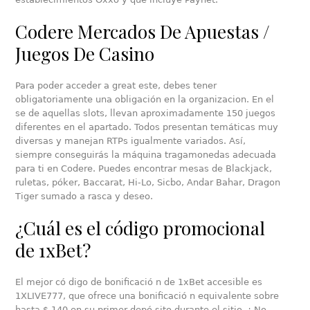
Codere Mercados De Apuestas /
Juegos De Casino
Para poder acceder a great este, debes tener
obligatoriamente una obligación en la organizacion. En el
se de aquellas slots, llevan aproximadamente 150 juegos
diferentes en el apartado. Todos presentan temáticas muy
diversas y manejan RTPs igualmente variados. Así,
siempre conseguirás la máquina tragamonedas adecuada
para ti en Codere. Puedes encontrar mesas de Blackjack,
ruletas, póker, Baccarat, Hi-Lo, Sicbo, Andar Bahar, Dragon
Tiger sumado a rasca y deseo.
¿Cuál es el código promocional
de 1xBet?
El mejor có digo de bonificació n de 1xBet accesible es
1XLIVE777, que ofrece una bonificació n equivalente sobre
hasta $ 140 en su primer depó sito durante el sitio. ¡ No