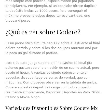
más simple este proceso, especialmente pra jugadores
principiantes. Por ejemplo, si un operador ofrece duplicar
tu depósito inclusive 1000 pesos. Para conseguir el
máximo provecho debes depositar esa cantidad, one
thousand pesos.
¿Qué es 2×1 sobre Codere?
Es un pronó stico simultá neo 1X2 sobre el esfuerzo al final
delete partido y sobre si los dos equipos marcará and por
lo poco un gol durante el partido.
Este tipo para juego Codere on line casino es ideal pra
quienes gustan sobre la emoción de un casino actual, pero
desde el hogar. A vueltas se siente sobresaliente si
apuestas disadvantage personas de verdad, que con
máquinas. Como puedes observar en la tableta de arriba,
Codere apuestas deportivas carga con todo agrupado
realmente simplemente, Deportes, Deportes en Vivo, Slots,
Casino y Movie bingo.
Variedades Disponibles Sobre Codere Mx