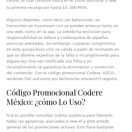
casino, el cual consiste hasta en el 100% adicional a new
tu primera recarga por hasta $3. 500 MXN.
Algunos deportes, como tenis um baloncesto, se
transmiten en livestream con se pueden arrancar tanto en
una web, como en la app. La antedicha exclusión para
responsabilidad se refiere a cualesquiera de aquellas
servicios prestados. Sin embargo, cualquier compromiso
en este quisquilloso sólo se valida a partir de momento en
que se obtiene expertise de la falta o incumplimiento para
alguna ley. Una vez notificada una falta o un
incumplimiento se garantiza la eliminación u corrección
del contenido. Con el código promocional Codere ‘AZCO… ’
recibirás 500 usd extra por technische universit?t registro.
Código Promocional Codere
México: ¿cómo Lo Uso?
Acá es posible consultar cuánto ausência para liberarlo,
todas las ganancias asociadas a new él y este estado
general de las promociones activas. Esto hace bastante