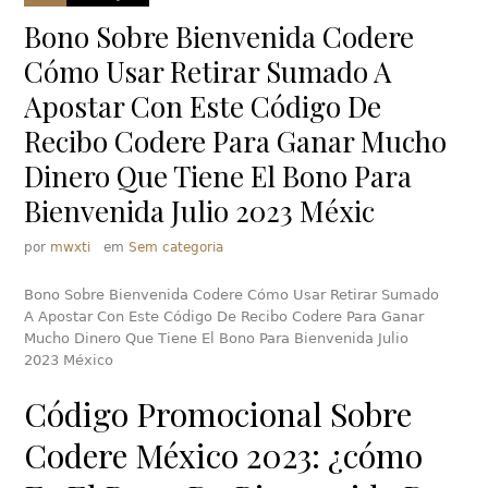
Bono Sobre Bienvenida Codere
Cómo Usar Retirar Sumado A
Apostar Con Este Código De
Recibo Codere Para Ganar Mucho
Dinero Que Tiene El Bono Para
Bienvenida Julio 2023 Méxic
por
mwxti
em
Sem categoria
Bono Sobre Bienvenida Codere Cómo Usar Retirar Sumado
A Apostar Con Este Código De Recibo Codere Para Ganar
Mucho Dinero Que Tiene El Bono Para Bienvenida Julio
2023 México
Código Promocional Sobre
Codere México 2023: ¿cómo