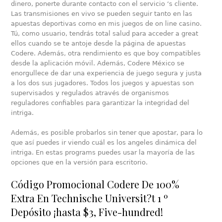
dinero, ponerte durante contacto con el servicio ‘s cliente.
Las transmisiones en vivo se pueden seguir tanto en las
apuestas deportivas como en mis juegos de on line casino.
Tú, como usuario, tendrás total salud para acceder a great
ellos cuando se te antoje desde la página de apuestas
Codere. Además, otra rendimiento es que boy compatibles
desde la aplicación móvil. Además, Codere México se
enorgullece de dar una experiencia de juego segura y justa
a los dos sus jugadores. Todos los juegos y apuestas son
supervisados y regulados através de organismos
reguladores confiables para garantizar la integridad del
intriga.
Además, es posible probarlos sin tener que apostar, para lo
que así puedes ir viendo cuál es los angeles dinámica del
intriga. En estas programs puedes usar la mayoría de las
opciones que en la versión para escritorio.
Código Promocional Codere De 100%
Extra En Technische Universit?t 1 º
Depósito ¡hasta $3, Five-hundred!