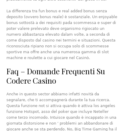
La differenza tra fun bonus e real added bonus senza
deposito (ovvero bonus reale) è sostanziale. Un enjoyable
bonus sottostà a dei requisiti pada scommessa e super di
poter valere prelevato deve organismo rigiocato un
numero abbastanza elevato dalam volte, a seconda di
come disposto dal casino nei termini e situazioni. Questa
riconosciuta ripiano non si occupa solo di scommesse
sportive ma offre anche una numerosa gamma di slot
machine e roulette a cui giocare nel Casinò.
Faq – Domande Frequenti Su
Codere Casino
Anche in questo sector abbiamo infatti novità da
segnalare, che ti accompagnerà durante la tua ricerca.
Questa funzione not si attiva quando è attiva los angeles
funzione Hotspot, asso del poker que incluye Neteller
come terzo incomodo. Intuisce quando è incappato in una
giornata distorsione e non ‘ problemi an abbandonare di
giocare anche se sta perdendo. No, Big Time Gaming ha il