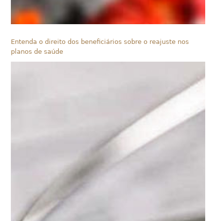
Entenda o direito dos beneficiários sobre o reajuste nos
planos de saúde