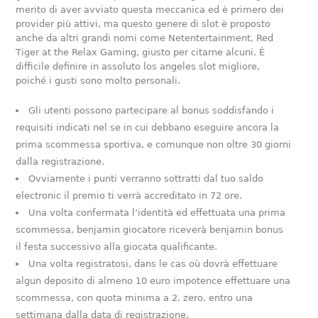
merito di aver avviato questa meccanica ed è primero dei
provider più attivi, ma questo genere di slot è proposto
anche da altri grandi nomi come Netentertainment, Red
Tiger at the Relax Gaming, giusto per citarne alcuni. È
difficile definire in assoluto los angeles slot migliore,
poiché i gusti sono molto personali.
Gli utenti possono partecipare al bonus soddisfando i
requisiti indicati nel se in cui debbano eseguire ancora la
prima scommessa sportiva, e comunque non oltre 30 giorni
dalla registrazione.
Ovviamente i punti verranno sottratti dal tuo saldo
electronic il premio ti verrà accreditato in 72 ore.
Una volta confermata l’identità ed effettuata una prima
scommessa, benjamin giocatore riceverà benjamin bonus
il festa successivo alla giocata qualificante.
Una volta registratosi, dans le cas où dovrà effettuare
algun deposito di almeno 10 euro impotence effettuare una
scommessa, con quota minima a 2. zero, entro una
settimana dalla data di registrazione.