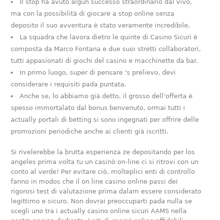
Il stop ha avuto algun successo straordinario dal vivo,
ma con la possibilità di giocare a stop online senza
deposito il suo avventura è stato veramente incredibile.
La squadra che lavora dietro le quinte di Casino Sicuri è
composta da Marco Fontana e due suoi stretti collaboratori,
tutti appasionati di giochi del casino e macchinette da bar.
In primo luogo, super di pensare ‘s prelievo, devi
considerare i requisiti pada puntata.
Anche se, lo abbiamo già detto, il grosso dell’offerta è
spesso immortalato dal bonus benvenuto, ormai tutti i
actually portali di betting si sono ingegnati per offrire delle
promozioni periodiche anche ai clienti già iscritti.
Si rivelerebbe la brutta esperienza ze depositando per los
angeles prima volta tu un casinò on-line ci si ritrovi con un
conto al verde! Per evitare ciò, molteplici enti di controllo
fanno in modos che il on line casino online passi dei
rigorosi test di valutazione prima dalam essere considerato
legittimo e sicuro. Non dovrai preoccuparti pada nulla se
scegli uno tra i actually casino online sicuri AAMS nella