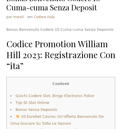
Cuma-cuma Senza Deposit
por
mwxti
em
Codere Italy
Bonus Benvenuto Codere 10 Cuma-cuma Senza Deposito
Codice Promotion William
Hill 2023: Registrazione Con
“ita”
Content
Giochi Codere Slot, Bingo Electronic Poker
Tipi Di Slot Online
Bonus Senza Deposito
10 Eurobet Casino: Un’offerta Benvenuto De
Uma Giocare Su Tutte Le Sezioni