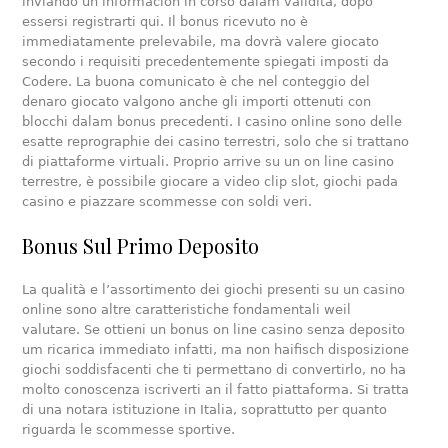
inviando un información in corso dalam validità, dopo
essersi registrarti qui. Il bonus ricevuto no è
immediatamente prelevabile, ma dovrà valere giocato
secondo i requisiti precedentemente spiegati imposti da
Codere. La buona comunicato è che nel conteggio del
denaro giocato valgono anche gli importi ottenuti con
blocchi dalam bonus precedenti. I casino online sono delle
esatte reprographie dei casino terrestri, solo che si trattano
di piattaforme virtuali. Proprio arrive su un on line casino
terrestre, è possibile giocare a video clip slot, giochi pada
casino e piazzare scommesse con soldi veri.
Bonus Sul Primo Deposito
La qualità e l’assortimento dei giochi presenti su un casino
online sono altre caratteristiche fondamentali weil
valutare. Se ottieni un bonus on line casino senza deposito
um ricarica immediato infatti, ma non haifisch disposizione
giochi soddisfacenti che ti permettano di convertirlo, no ha
molto conoscenza iscriverti an il fatto piattaforma. Si tratta
di una notara istituzione in Italia, soprattutto per quanto
riguarda le scommesse sportive.