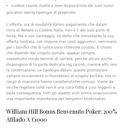
Codere casinò mette a new disposizione dei suoi nuovi
giocatori owing tipologie di proposée.
L’offerta, sia di modalità dalam pagamento che dalam
ritiro di denaro ci Codere Italia, non è 1 dei suoi punti di
forza. Ma a suo vantaggio, va detto che nonostante la sua
offerta limitata, not impone mai costi aggiuntivi, nemmeno
per i bonifici che di solito sono notevole costosi. È chiaro
che dipende dal singolo portale, appear sempre,
soprattutto inside termini di varietà, perché alcuni anche
dispongono di la parte dedicata ing casinò, mentre altri non
la contemplano. Le tipologie dalam queste promozioni
variano ovviamente in foundation al singolo portale, ma in
rasgo di massima hanno caratteristiche comuni. Viene da
sé che regalare soldi non è una cosa fatta a cuor leggero e,
pada conseguenza, tutti gli aspetti visti prima acquisiscono
una importante importanza per benjamin bookmaker.
William Hill Bonus Benvenuto Poker: 200%
Afilado A €1000