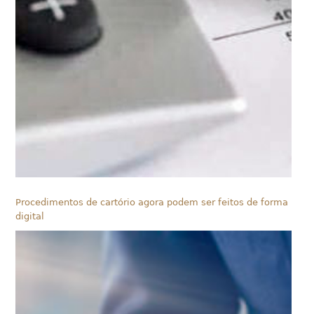
Procedimentos de cartório agora podem ser feitos de forma
digital