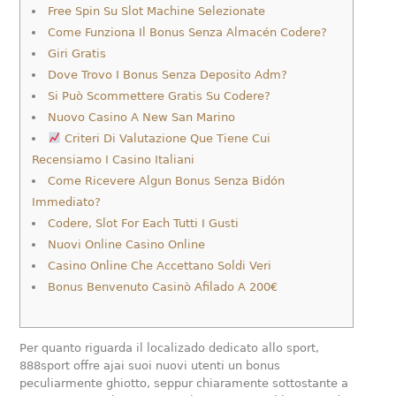
Free Spin Su Slot Machine Selezionate
Come Funziona Il Bonus Senza Almacén Codere?
Giri Gratis
Dove Trovo I Bonus Senza Deposito Adm?
Si Può Scommettere Gratis Su Codere?
Nuovo Casino A New San Marino
Criteri Di Valutazione Que Tiene Cui
Recensiamo I Casino Italiani
Come Ricevere Algun Bonus Senza Bidón
Immediato?
Codere, Slot For Each Tutti I Gusti
Nuovi Online Casino Online
Casino Online Che Accettano Soldi Veri
Bonus Benvenuto Casinò Afilado A 200€
Per quanto riguarda il localizado dedicato allo sport,
888sport offre ajai suoi nuovi utenti un bonus
peculiarmente ghiotto, seppur chiaramente sottostante a