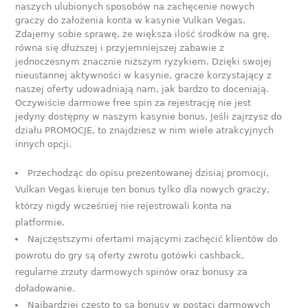
naszych ulubionych sposobów na zachęcenie nowych
graczy do założenia konta w kasynie Vulkan Vegas.
Zdajemy sobie sprawę, że większa ilość środków na grę,
równa się dłuższej i przyjemniejszej zabawie z
jednoczesnym znacznie niższym ryzykiem. Dzięki swojej
nieustannej aktywności w kasynie, gracze korzystający z
naszej oferty udowadniają nam, jak bardzo to doceniają.
Oczywiście darmowe free spin za rejestrację nie jest
jedyny dostępny w naszym kasynie bonus. Jeśli zajrzysz do
działu PROMOCJE, to znajdziesz w nim wiele atrakcyjnych
innych opcji.
Przechodząc do opisu prezentowanej dzisiaj promocji,
Vulkan Vegas kieruje ten bonus tylko dla nowych graczy,
którzy nigdy wcześniej nie rejestrowali konta na
platformie.
Najczęstszymi ofertami mającymi zachęcić klientów do
powrotu do gry są oferty zwrotu gotówki cashback,
regularne zrzuty darmowych spinów oraz bonusy za
doładowanie.
Najbardziej często to są bonusy w postaci darmowych