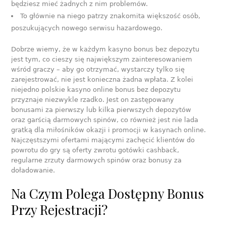
będziesz mieć żadnych z nim problemów.
To głównie na niego patrzy znakomita większość osób,
poszukujących nowego serwisu hazardowego.
Dobrze wiemy, że w każdym kasyno bonus bez depozytu
jest tym, co cieszy się największym zainteresowaniem
wśród graczy – aby go otrzymać, wystarczy tylko się
zarejestrować, nie jest konieczna żadna wpłata. Z kolei
niejedno polskie kasyno online bonus bez depozytu
przyznaje niezwykle rzadko. Jest on zastępowany
bonusami za pierwszy lub kilka pierwszych depozytów
oraz garścią darmowych spinów, co również jest nie lada
gratką dla miłośników okazji i promocji w kasynach online.
Najczęstszymi ofertami mającymi zachęcić klientów do
powrotu do gry są oferty zwrotu gotówki cashback,
regularne zrzuty darmowych spinów oraz bonusy za
doładowanie.
Na Czym Polega Dostępny Bonus
Przy Rejestracji?