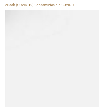
eBook [COVID-19] Condomínios e o COVID-19