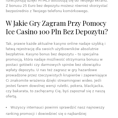
funkcjonują dzięki HTML5 dostosują się do Twojego ekranu.
Z bonusu 25 Euro bez depozytu możesz również skorzystać
bezpośrednio z Twojego telefonu komórkowego.
W Jakie Gry Zagram Przy Pomocy
Ice Casino 100 Pln Bez Depozytu?
Tak, prawie każde aktualne kasyno online nadaje szybką i
łatwą rejestrację dla swoich użytkowników absolutnie
bezpłatnie. Kasyno bonus bez depozytu – to specjalna
promocją, która nadaje możliwość otrzymania bonusu w
postaci gotówki czy darmowych spinów bez obowiązku
wpłaty depozytu. U nas też zagrasz w gry hazardowe
prowadzone przez rzeczywistych krupierów i zapewniające
Ci znakomite wrażenia dzięki streamingowi wideo. Jeśli
jesteś fanem dowolnej wersji ruletki, pokera, blackjacka,
czy bakarata, to zachęcamy Cię, byś zapoznał się z naszą
ofertą.
Wszyscy internauci powinni sprawdzić nasz najnowszy
ranking promocji i dowiedzieć się o najbardziej