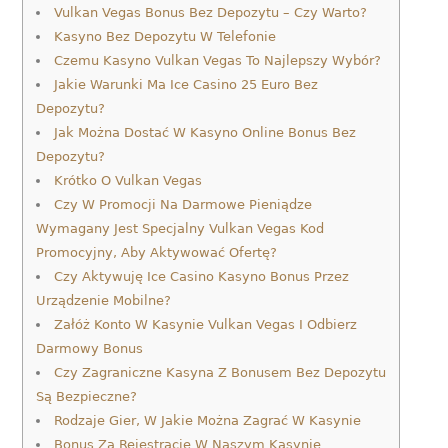
Vulkan Vegas Bonus Bez Depozytu – Czy Warto?
Kasyno Bez Depozytu W Telefonie
Czemu Kasyno Vulkan Vegas To Najlepszy Wybór?
Jakie Warunki Ma Ice Casino 25 Euro Bez
Depozytu?
Jak Można Dostać W Kasyno Online Bonus Bez
Depozytu?
Krótko O Vulkan Vegas
Czy W Promocji Na Darmowe Pieniądze
Wymagany Jest Specjalny Vulkan Vegas Kod
Promocyjny, Aby Aktywować Ofertę?
Czy Aktywuję Ice Casino Kasyno Bonus Przez
Urządzenie Mobilne?
Załóż Konto W Kasynie Vulkan Vegas I Odbierz
Darmowy Bonus
Czy Zagraniczne Kasyna Z Bonusem Bez Depozytu
Są Bezpieczne?
Rodzaje Gier, W Jakie Można Zagrać W Kasynie
Bonus Za Rejestrację W Naszym Kasynie