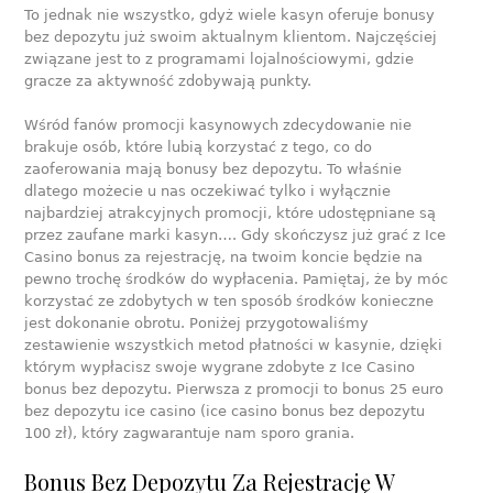
To jednak nie wszystko, gdyż wiele kasyn oferuje bonusy
bez depozytu już swoim aktualnym klientom. Najczęściej
związane jest to z programami lojalnościowymi, gdzie
gracze za aktywność zdobywają punkty.
Wśród fanów promocji kasynowych zdecydowanie nie
brakuje osób, które lubią korzystać z tego, co do
zaoferowania mają bonusy bez depozytu. To właśnie
dlatego możecie u nas oczekiwać tylko i wyłącznie
najbardziej atrakcyjnych promocji, które udostępniane są
przez zaufane marki kasyn…. Gdy skończysz już grać z Ice
Casino bonus za rejestrację, na twoim koncie będzie na
pewno trochę środków do wypłacenia. Pamiętaj, że by móc
korzystać ze zdobytych w ten sposób środków konieczne
jest dokonanie obrotu. Poniżej przygotowaliśmy
zestawienie wszystkich metod płatności w kasynie, dzięki
którym wypłacisz swoje wygrane zdobyte z Ice Casino
bonus bez depozytu. Pierwsza z promocji to bonus 25 euro
bez depozytu ice casino (ice casino bonus bez depozytu
100 zł), który zagwarantuje nam sporo grania.
Bonus Bez Depozytu Za Rejestrację W