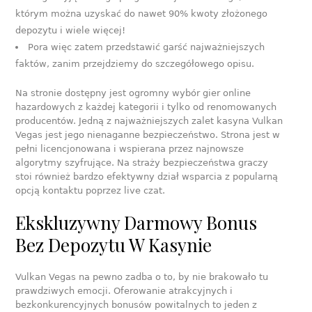
którym można uzyskać do nawet 90% kwoty złożonego
depozytu i wiele więcej!
Pora więc zatem przedstawić garść najważniejszych
faktów, zanim przejdziemy do szczegółowego opisu.
Na stronie dostępny jest ogromny wybór gier online
hazardowych z każdej kategorii i tylko od renomowanych
producentów. Jedną z najważniejszych zalet kasyna Vulkan
Vegas jest jego nienaganne bezpieczeństwo. Strona jest w
pełni licencjonowana i wspierana przez najnowsze
algorytmy szyfrujące. Na straży bezpieczeństwa graczy
stoi również bardzo efektywny dział wsparcia z popularną
opcją kontaktu poprzez live czat.
Ekskluzywny Darmowy Bonus
Bez Depozytu W Kasynie
Vulkan Vegas na pewno zadba o to, by nie brakowało tu
prawdziwych emocji. Oferowanie atrakcyjnych i
bezkonkurencyjnych bonusów powitalnych to jeden z