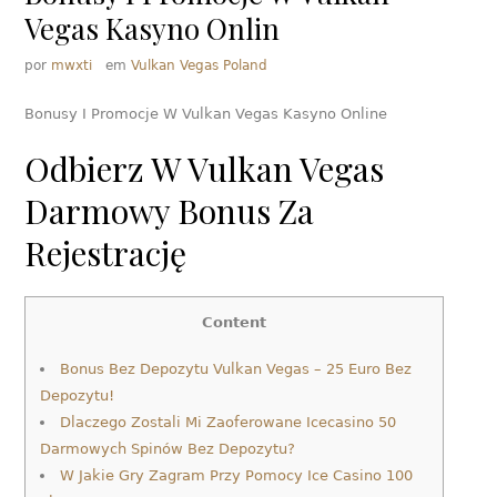
Vegas Kasyno Onlin
por
mwxti
em
Vulkan Vegas Poland
Bonusy I Promocje W Vulkan Vegas Kasyno Online
Odbierz W Vulkan Vegas
Darmowy Bonus Za
Rejestrację
Content
Bonus Bez Depozytu Vulkan Vegas – 25 Euro Bez
Depozytu!
Dlaczego Zostali Mi Zaoferowane Icecasino 50
Darmowych Spinów Bez Depozytu?
W Jakie Gry Zagram Przy Pomocy Ice Casino 100