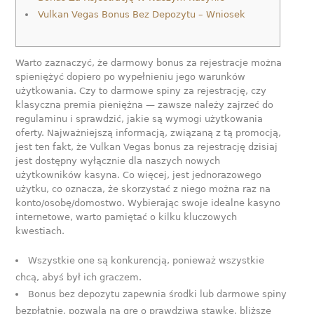
Vulkan Vegas Bonus Bez Depozytu – Wniosek
Warto zaznaczyć, że darmowy bonus za rejestracje można
spieniężyć dopiero po wypełnieniu jego warunków
użytkowania. Czy to darmowe spiny za rejestrację, czy
klasyczna premia pieniężna — zawsze należy zajrzeć do
regulaminu i sprawdzić, jakie są wymogi użytkowania
oferty. Najważniejszą informacją, związaną z tą promocją,
jest ten fakt, że Vulkan Vegas bonus za rejestrację dzisiaj
jest dostępny wyłącznie dla naszych nowych
użytkowników kasyna. Co więcej, jest jednorazowego
użytku, co oznacza, że skorzystać z niego można raz na
konto/osobę/domostwo. Wybierając swoje idealne kasyno
internetowe, warto pamiętać o kilku kluczowych
kwestiach.
Wszystkie one są konkurencją, ponieważ wszystkie
chcą, abyś był ich graczem.
Bonus bez depozytu zapewnia środki lub darmowe spiny
bezpłatnie, pozwala na grę o prawdziwą stawkę, bliższe