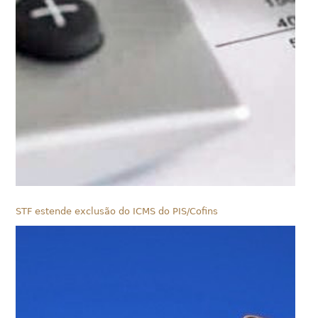
STF estende exclusão do ICMS do PIS/Cofins