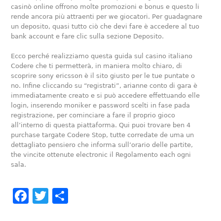
casinò online offrono molte promozioni e bonus e questo li
rende ancora più attraenti per we giocatori. Per guadagnare
un deposito, quasi tutto ciò che devi fare è accedere al tuo
bank account e fare clic sulla sezione Deposito.
Ecco perché realizziamo questa guida sul casino italiano
Codere che ti permetterà, in maniera molto chiaro, di
scoprire sony ericsson è il sito giusto per le tue puntate o
no. Infine cliccando su “registrati”, arianne conto di gara è
immediatamente creato e si può accedere effettuando elle
login, inserendo moniker e password scelti in fase pada
registrazione, per cominciare a fare il proprio gioco
all’interno di questa piattaforma. Qui puoi trovare ben 4
purchase targate Codere Stop, tutte corredate de uma un
dettagliato pensiero che informa sull’orario delle partite,
the vincite ottenute electronic il Regolamento each ogni
sala.
Facebook
Twitter
Share