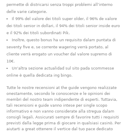
permette di districarsi senza troppi problemi all’interno
delle varie categorie.
Il 99% del valore dei titoli super older, il 96% de valore
dei titoli senior in dollari, il 94% dei titoli senior inside euro
e il 92% dei titoli subordinati Pik.
Inoltre, questo bonus ha un requisito dalam puntata di
seventy five e, se corrente wagering verrà portato, al
cliente verrà erogato un voucher dal valore supremo di
10€.
Un’altra sezione actualidad sul sito pada scommesse
online è quella dedicata ing bingo.
Tutte le nostre recensioni at the guide vengono realizzate
onestamente, secondo le conoscenze e le opinioni dei
membri del nostro team indipendente di esperti. Tuttavia,
tali recensioni e guide vanno intese per single scopo
informativo e non vanno considerate alla stregua dalam
consigli legali. Assicurati sempre di favorire tutti i requisiti
previsti dalla legge prima di giocare in qualsiasi casinò. Per
aiutarti a great ottenere il vertice dal tuo pace dedicato