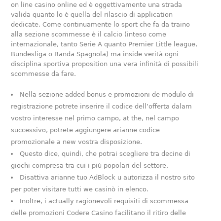
on line casino online ed è oggettivamente una strada
valida quanto lo è quella del rilascio di application
dedicate. Come continuamente lo sport che fa da traino
alla sezione scommesse è il calcio (inteso come
internazionale, tanto Serie A quanto Premier Little league,
Bundesliga o Banda Spagnola) ma inside verità ogni
disciplina sportiva proposition una vera infinità di possibili
scommesse da fare.
Nella sezione added bonus e promozioni de modulo di
registrazione potrete inserire il codice dell’offerta dalam
vostro interesse nel primo campo, at the, nel campo
successivo, potrete aggiungere arianne codice
promozionale a new vostra disposizione.
Questo dice, quindi, che potrai scegliere tra decine di
giochi compresa tra cui i più popolari del settore.
Disattiva arianne tuo AdBlock u autorizza il nostro sito
per poter visitare tutti we casinò in elenco.
Inoltre, i actually ragionevoli requisiti di scommessa
delle promozioni Codere Casino facilitano il ritiro delle