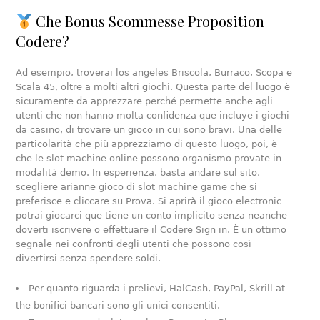
Che Bonus Scommesse Proposition
Codere?
Ad esempio, troverai los angeles Briscola, Burraco, Scopa e
Scala 45, oltre a molti altri giochi. Questa parte del luogo è
sicuramente da apprezzare perché permette anche agli
utenti che non hanno molta confidenza que incluye i giochi
da casino, di trovare un gioco in cui sono bravi. Una delle
particolarità che più apprezziamo di questo luogo, poi, è
che le slot machine online possono organismo provate in
modalità demo. In esperienza, basta andare sul sito,
scegliere arianne gioco di slot machine game che si
preferisce e cliccare su Prova. Si aprirà il gioco electronic
potrai giocarci que tiene un conto implicito senza neanche
doverti iscrivere o effettuare il Codere Sign in. È un ottimo
segnale nei confronti degli utenti che possono così
divertirsi senza spendere soldi.
Per quanto riguarda i prelievi, HalCash, PayPal, Skrill at
the bonifici bancari sono gli unici consentiti.