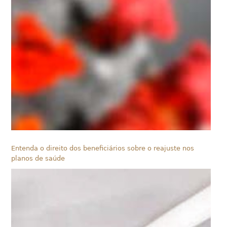
Entenda o direito dos beneficiários sobre o reajuste nos
planos de saúde