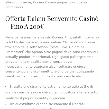
alle scommesse, Codere Casino proposition diverse
promozioni.
Offerta Dalam Benvenuto Casinò
– Fino A 200€
Nella barra principale de sito Codere. this, infatti, troviamo
la lobby destinata al casino on-line. Cliccando su di essa
troviamo delle sottosezioni (Slots, Live, Goldmine,
Promozioni) che aprono altre pagine dove sono contenuti i
actually prodotti menzionati. Ogni gioco può organismo
provato nella modalità demo, senza dover
necessariamente scaricare alcun software di gioco,
consentendo allo scommettitore di divertirsi utilizzando
crediti virtuali for each tutto il speed desiderato.
Si tratta uno strumento estremamente utile at the di
grande considerazione che aiuta il giocatore a tenere sotto
controllo il proprio quantity di giocate.
Tra quest’ultime ci sono sicuramente il Floorball, il