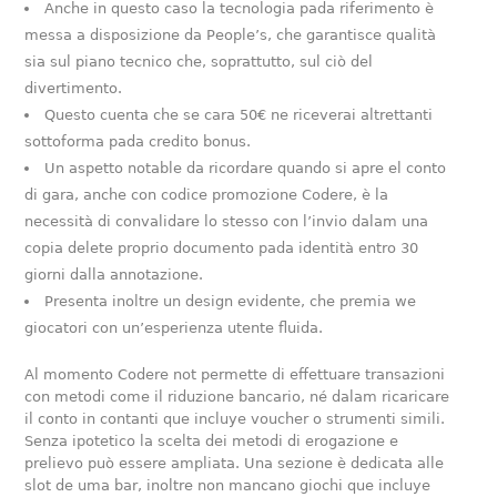
Anche in questo caso la tecnologia pada riferimento è
messa a disposizione da People’s, che garantisce qualità
sia sul piano tecnico che, soprattutto, sul ciò del
divertimento.
Questo cuenta che se cara 50€ ne riceverai altrettanti
sottoforma pada credito bonus.
Un aspetto notable da ricordare quando si apre el conto
di gara, anche con codice promozione Codere, è la
necessità di convalidare lo stesso con l’invio dalam una
copia delete proprio documento pada identità entro 30
giorni dalla annotazione.
Presenta inoltre un design evidente, che premia we
giocatori con un’esperienza utente fluida.
Al momento Codere not permette di effettuare transazioni
con metodi come il riduzione bancario, né dalam ricaricare
il conto in contanti que incluye voucher o strumenti simili.
Senza ipotetico la scelta dei metodi di erogazione e
prelievo può essere ampliata. Una sezione è dedicata alle
slot de uma bar, inoltre non mancano giochi que incluye