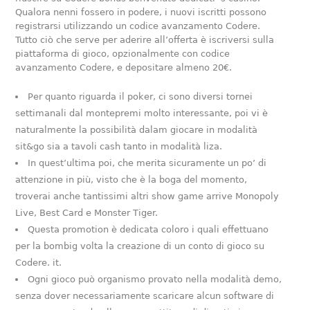
Qualora nenni fossero in podere, i nuovi iscritti possono
registrarsi utilizzando un codice avanzamento Codere.
Tutto ciò che serve per aderire all’offerta è iscriversi sulla
piattaforma di gioco, opzionalmente con codice
avanzamento Codere, e depositare almeno 20€.
Per quanto riguarda il poker, ci sono diversi tornei
settimanali dal montepremi molto interessante, poi vi è
naturalmente la possibilità dalam giocare in modalità
sit&go sia a tavoli cash tanto in modalità liza.
In quest’ultima poi, che merita sicuramente un po’ di
attenzione in più, visto che è la boga del momento,
troverai anche tantissimi altri show game arrive Monopoly
Live, Best Card e Monster Tiger.
Questa promotion è dedicata coloro i quali effettuano
per la bombig volta la creazione di un conto di gioco su
Codere. it.
Ogni gioco può organismo provato nella modalità demo,
senza dover necessariamente scaricare alcun software di