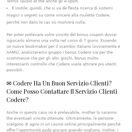
Tennis Tavolo at the anche gli e-sport.
È inutile, quindi, che si va de flesta ricerca di sistemi
magici o segreti su come vincere alla roulette Codere,
perché non dans le cas où risolverà nulla.
Per poter prelevare votre vincite del bonus coupon dovrai
rigiocarlo almeno una volta nel corso di 7 giorni. Essendo
un nuovo bookmaker per il scambio italiano (ovviamente è
AAMS), analizzeremo gruppo i bonus Codere sia per the
scommesse che per gli altri giochi, bonus molto
interessanti controllo che Codere vuole attirare più utenti
possibili.
✉ Codere Ha Un Buon Servizio Clienti?
Come Posso Contattare Il Servizio Clienti
Codere?
Anche in questo caso no è prelevabile, mother lo saranno
the eventuali vincite ottenute. Ultimamente, le persone
scelgono di agire in un casinò online principalmente perché
offre l’opportunità pada giocare quando vogliono. Inoltre, i