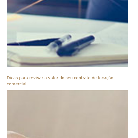
Dicas para revisar o valor do seu contrato de locação
comercial