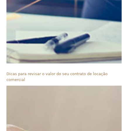
Dicas para revisar o valor do seu contrato de locação
comercial