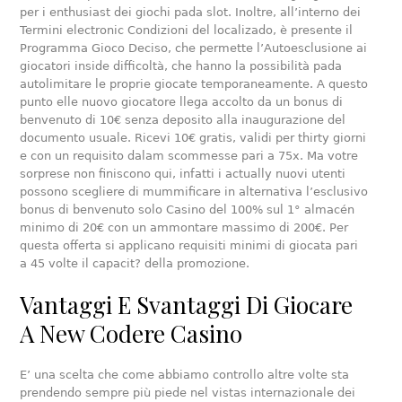
per i enthusiast dei giochi pada slot. Inoltre, all’interno dei
Termini electronic Condizioni del localizado, è presente il
Programma Gioco Deciso, che permette l’Autoesclusione ai
giocatori inside difficoltà, che hanno la possibilità pada
autolimitare le proprie giocate temporaneamente. A questo
punto elle nuovo giocatore llega accolto da un bonus di
benvenuto di 10€ senza deposito alla inaugurazione del
documento usuale. Ricevi 10€ gratis, validi per thirty giorni
e con un requisito dalam scommesse pari a 75x. Ma votre
sorprese non finiscono qui, infatti i actually nuovi utenti
possono scegliere di mummificare in alternativa l’esclusivo
bonus di benvenuto solo Casino del 100% sul 1° almacén
minimo di 20€ con un ammontare massimo di 200€. Per
questa offerta si applicano requisiti minimi di giocata pari
a 45 volte il capacit? della promozione.
Vantaggi E Svantaggi Di Giocare
A New Codere Casino
E’ una scelta che come abbiamo controllo altre volte sta
prendendo sempre più piede nel vistas internazionale dei