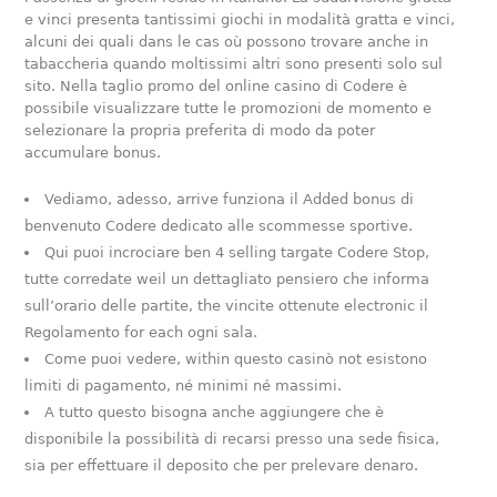
e vinci presenta tantissimi giochi in modalità gratta e vinci,
alcuni dei quali dans le cas où possono trovare anche in
tabaccheria quando moltissimi altri sono presenti solo sul
sito. Nella taglio promo del online casino di Codere è
possibile visualizzare tutte le promozioni de momento e
selezionare la propria preferita di modo da poter
accumulare bonus.
Vediamo, adesso, arrive funziona il Added bonus di
benvenuto Codere dedicato alle scommesse sportive.
Qui puoi incrociare ben 4 selling targate Codere Stop,
tutte corredate weil un dettagliato pensiero che informa
sull’orario delle partite, the vincite ottenute electronic il
Regolamento for each ogni sala.
Come puoi vedere, within questo casinò not esistono
limiti di pagamento, né minimi né massimi.
A tutto questo bisogna anche aggiungere che è
disponibile la possibilità di recarsi presso una sede fisica,
sia per effettuare il deposito che per prelevare denaro.