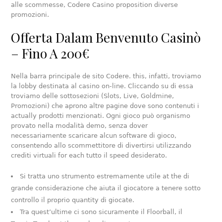
alle scommesse, Codere Casino proposition diverse
promozioni.
Offerta Dalam Benvenuto Casinò
– Fino A 200€
Nella barra principale de sito Codere. this, infatti, troviamo
la lobby destinata al casino on-line. Cliccando su di essa
troviamo delle sottosezioni (Slots, Live, Goldmine,
Promozioni) che aprono altre pagine dove sono contenuti i
actually prodotti menzionati. Ogni gioco può organismo
provato nella modalità demo, senza dover
necessariamente scaricare alcun software di gioco,
consentendo allo scommettitore di divertirsi utilizzando
crediti virtuali for each tutto il speed desiderato.
Si tratta uno strumento estremamente utile at the di
grande considerazione che aiuta il giocatore a tenere sotto
controllo il proprio quantity di giocate.
Tra quest’ultime ci sono sicuramente il Floorball, il