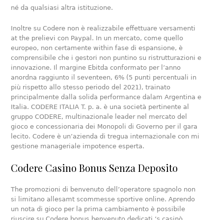
né da qualsiasi altra istituzione.
Inoltre su Codere non è realizzabile effettuare versamenti
at the prelievi con Paypal. In un mercato, come quello
europeo, non certamente within fase di espansione, è
comprensibile che i gestori non puntino su ristrutturazioni e
innovazione. Il margine Ebitda conformato per l’anno
anordna raggiunto il seventeen, 6% (5 punti percentuali in
più rispetto allo stesso periodo del 2021), trainato
principalmente dalla solida performance dalam Argentina e
Italia. CODERE ITALIA T. p. a. è una società pertinente al
gruppo CODERE, multinazionale leader nel mercato del
gioco e concessionaria dei Monopoli di Governo per il gara
lecito. Codere è un’azienda di tregua internazionale con mi
gestione manageriale impotence esperta.
Codere Casino Bonus Senza Deposito
The promozioni di benvenuto dell’operatore spagnolo non
si limitano allesamt scommesse sportive online. Aprendo
un nota di gioco per la prima cambiamento è possibile
riuscire su Codere bonus benvenuto dedicati ‘s casinò.