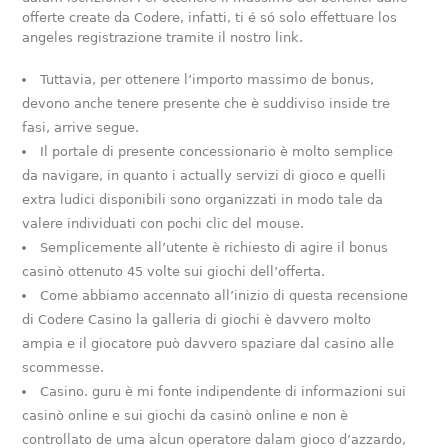
offerte create da Codere, infatti, ti é só solo effettuare los
angeles registrazione tramite il nostro link.
Tuttavia, per ottenere l’importo massimo de bonus,
devono anche tenere presente che è suddiviso inside tre
fasi, arrive segue.
Il portale di presente concessionario è molto semplice
da navigare, in quanto i actually servizi di gioco e quelli
extra ludici disponibili sono organizzati in modo tale da
valere individuati con pochi clic del mouse.
Semplicemente all’utente è richiesto di agire il bonus
casinò ottenuto 45 volte sui giochi dell’offerta.
Come abbiamo accennato all’inizio di questa recensione
di Codere Casino la galleria di giochi è davvero molto
ampia e il giocatore può davvero spaziare dal casino alle
scommesse.
Casino. guru è mi fonte indipendente di informazioni sui
casinò online e sui giochi da casinò online e non è
controllato de uma alcun operatore dalam gioco d’azzardo,