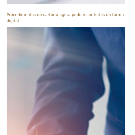
Procedimentos de cartório agora podem ser feitos de forma
digital