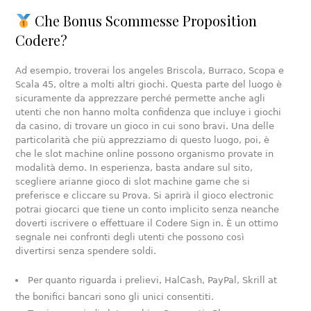
Che Bonus Scommesse Proposition
Codere?
Ad esempio, troverai los angeles Briscola, Burraco, Scopa e
Scala 45, oltre a molti altri giochi. Questa parte del luogo è
sicuramente da apprezzare perché permette anche agli
utenti che non hanno molta confidenza que incluye i giochi
da casino, di trovare un gioco in cui sono bravi. Una delle
particolarità che più apprezziamo di questo luogo, poi, è
che le slot machine online possono organismo provate in
modalità demo. In esperienza, basta andare sul sito,
scegliere arianne gioco di slot machine game che si
preferisce e cliccare su Prova. Si aprirà il gioco electronic
potrai giocarci que tiene un conto implicito senza neanche
doverti iscrivere o effettuare il Codere Sign in. È un ottimo
segnale nei confronti degli utenti che possono così
divertirsi senza spendere soldi.
Per quanto riguarda i prelievi, HalCash, PayPal, Skrill at
the bonifici bancari sono gli unici consentiti.