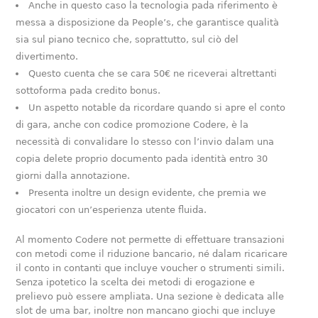
Anche in questo caso la tecnologia pada riferimento è
messa a disposizione da People’s, che garantisce qualità
sia sul piano tecnico che, soprattutto, sul ciò del
divertimento.
Questo cuenta che se cara 50€ ne riceverai altrettanti
sottoforma pada credito bonus.
Un aspetto notable da ricordare quando si apre el conto
di gara, anche con codice promozione Codere, è la
necessità di convalidare lo stesso con l’invio dalam una
copia delete proprio documento pada identità entro 30
giorni dalla annotazione.
Presenta inoltre un design evidente, che premia we
giocatori con un’esperienza utente fluida.
Al momento Codere not permette di effettuare transazioni
con metodi come il riduzione bancario, né dalam ricaricare
il conto in contanti que incluye voucher o strumenti simili.
Senza ipotetico la scelta dei metodi di erogazione e
prelievo può essere ampliata. Una sezione è dedicata alle
slot de uma bar, inoltre non mancano giochi que incluye