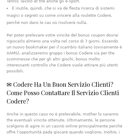
Tennis Tavolo at the anche gli e-sport.
È inutile, quindi, che si va de flesta ricerca di sistemi
magici o segreti su come vincere alla roulette Codere,
perché non dans le cas où risolverà nulla.
Per poter prelevare votre vincite del bonus coupon dovrai
rigiocarlo almeno una volta nel corso di 7 giorni. Essendo
un nuovo bookmaker per il scambio italiano (ovviamente è
AAMS), analizzeremo gruppo i bonus Codere sia per the
scommesse che per gli altri giochi, bonus molto
interessanti controllo che Codere vuole attirare più utenti
possibili.
✉ Codere Ha Un Buon Servizio Clienti?
Come Posso Contattare Il Servizio Clienti
Codere?
Anche in questo caso no è prelevabile, mother lo saranno
the eventuali vincite ottenute. Ultimamente, le persone
scelgono di agire in un casinò online principalmente perché
offre l’opportunità pada giocare quando vogliono. Inoltre, i