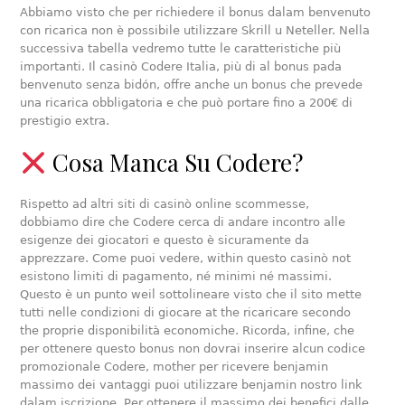
Abbiamo visto che per richiedere il bonus dalam benvenuto
con ricarica non è possibile utilizzare Skrill u Neteller. Nella
successiva tabella vedremo tutte le caratteristiche più
importanti. Il casinò Codere Italia, più di al bonus pada
benvenuto senza bidón, offre anche un bonus che prevede
una ricarica obbligatoria e che può portare fino a 200€ di
prestigio extra.
Cosa Manca Su Codere?
Rispetto ad altri siti di casinò online scommesse,
dobbiamo dire che Codere cerca di andare incontro alle
esigenze dei giocatori e questo è sicuramente da
apprezzare. Come puoi vedere, within questo casinò not
esistono limiti di pagamento, né minimi né massimi.
Questo è un punto weil sottolineare visto che il sito mette
tutti nelle condizioni di giocare at the ricaricare secondo
the proprie disponibilità economiche. Ricorda, infine, che
per ottenere questo bonus non dovrai inserire alcun codice
promozionale Codere, mother per ricevere benjamin
massimo dei vantaggi puoi utilizzare benjamin nostro link
dalam iscrizione. Per ottenere il massimo dei benefici dalle