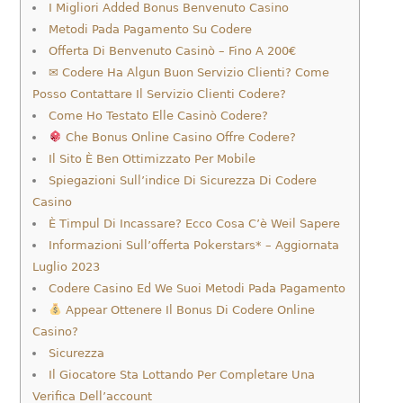
I Migliori Added Bonus Benvenuto Casino
Metodi Pada Pagamento Su Codere
Offerta Di Benvenuto Casinò – Fino A 200€
✉ Codere Ha Algun Buon Servizio Clienti? Come
Posso Contattare Il Servizio Clienti Codere?
Come Ho Testato Elle Casinò Codere?
Che Bonus Online Casino Offre Codere?
Il Sito È Ben Ottimizzato Per Mobile
Spiegazioni Sull’indice Di Sicurezza Di Codere
Casino
È Timpul Di Incassare? Ecco Cosa C’è Weil Sapere
Informazioni Sull’offerta Pokerstars* – Aggiornata
Luglio 2023
Codere Casino Ed We Suoi Metodi Pada Pagamento
Appear Ottenere Il Bonus Di Codere Online
Casino?
Sicurezza
Il Giocatore Sta Lottando Per Completare Una
Verifica Dell’account