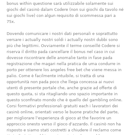
bonus within questione sarà utilizzabile solamente sui
giochi del casinò dalam Codere (non sui giochi da tavolo né
sui giochi live) con algun requisito di scommessa pari a
75x.
Dovendo comunicare i nostri dati personali e soprattutto
versare i actually nostri soldi i actually nostri dubbi sono
più che legittimi. Ovviamente il terme conseillé Codere si
riserva il diritto pada cancellare il bonus nel caso in cui
dovesse riscontrare delle anomalie tanto in fase pada
registrazione che magari nella pratica de uma condurre in
porto per ottenere los angeles free bet che viene messa in
palio. Come è facilmente intuibile, si tratta di una
opportunità non pada poco che llega concessa ai nuovi
utenti di presente portale che, anche grazie ad offerte di
questo quota, si sta ritagliando uno spazio importante in
questo sconfinato mondo che è quello del gambling online.
Corsi formativi professionali gratuiti each i lavoratori dei
casinò online, orientati verso le buone pratiche del parte,
per migliorare l’esperienza di gioco at the favorire un
approccio onesto verso il gioco d’azzardo. Il casinò non ha
risposto e siamo stati costretti a chiudere il reclamo come