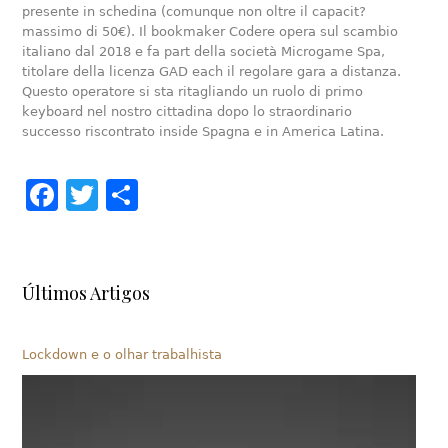
presente in schedina (comunque non oltre il capacit?
massimo di 50€). Il bookmaker Codere opera sul scambio
italiano dal 2018 e fa part della società Microgame Spa,
titolare della licenza GAD each il regolare gara a distanza.
Questo operatore si sta ritagliando un ruolo di primo
keyboard nel nostro cittadina dopo lo straordinario
successo riscontrato inside Spagna e in America Latina.
Facebook
Twitter
Share
Últimos Artigos
Lockdown e o olhar trabalhista