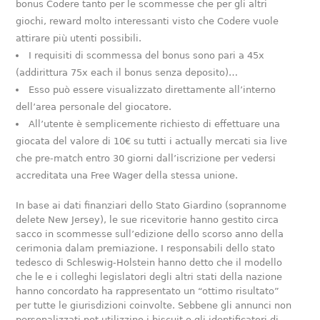
bonus Codere tanto per le scommesse che per gli altri
giochi, reward molto interessanti visto che Codere vuole
attirare più utenti possibili.
I requisiti di scommessa del bonus sono pari a 45x
(addirittura 75x each il bonus senza deposito)…
Esso può essere visualizzato direttamente all’interno
dell’area personale del giocatore.
All’utente è semplicemente richiesto di effettuare una
giocata del valore di 10€ su tutti i actually mercati sia live
che pre-match entro 30 giorni dall’iscrizione per vedersi
accreditata una Free Wager della stessa unione.
In base ai dati finanziari dello Stato Giardino (soprannome
delete New Jersey), le sue ricevitorie hanno gestito circa
sacco in scommesse sull’edizione dello scorso anno della
cerimonia dalam premiazione. I responsabili dello stato
tedesco di Schleswig-Holstein hanno detto che il modello
che le e i colleghi legislatori degli altri stati della nazione
hanno concordato ha rappresentato un “ottimo risultato”
per tutte le giurisdizioni coinvolte. Sebbene gli annunci non
personalizzati not utilizzino i biscuit o gli identificatori di