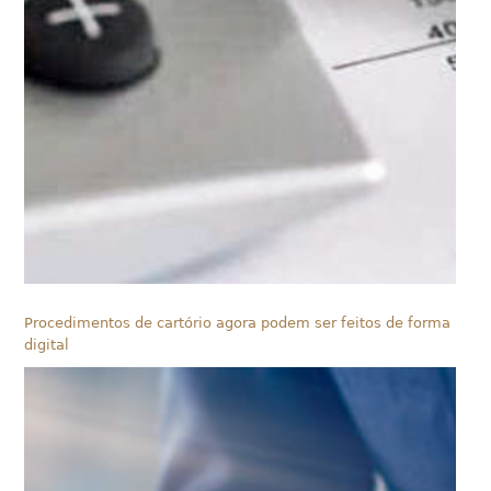
Procedimentos de cartório agora podem ser feitos de forma
digital