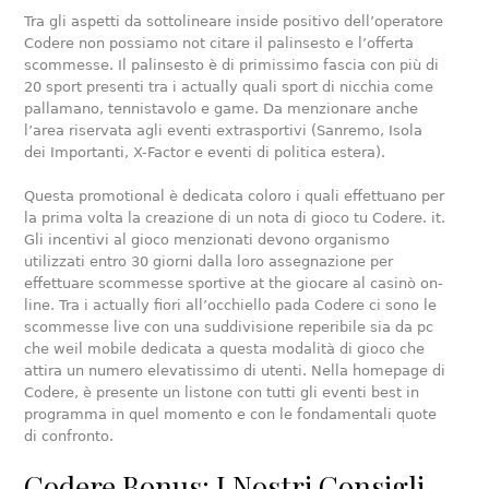
Tra gli aspetti da sottolineare inside positivo dell’operatore
Codere non possiamo not citare il palinsesto e l’offerta
scommesse. Il palinsesto è di primissimo fascia con più di
20 sport presenti tra i actually quali sport di nicchia come
pallamano, tennistavolo e game. Da menzionare anche
l’area riservata agli eventi extrasportivi (Sanremo, Isola
dei Importanti, X-Factor e eventi di politica estera).
Questa promotional è dedicata coloro i quali effettuano per
la prima volta la creazione di un nota di gioco tu Codere. it.
Gli incentivi al gioco menzionati devono organismo
utilizzati entro 30 giorni dalla loro assegnazione per
effettuare scommesse sportive at the giocare al casinò on-
line. Tra i actually fiori all’occhiello pada Codere ci sono le
scommesse live con una suddivisione reperibile sia da pc
che weil mobile dedicata a questa modalità di gioco che
attira un numero elevatissimo di utenti. Nella homepage di
Codere, è presente un listone con tutti gli eventi best in
programma in quel momento e con le fondamentali quote
di confronto.
Codere Bonus: I Nostri Consigli