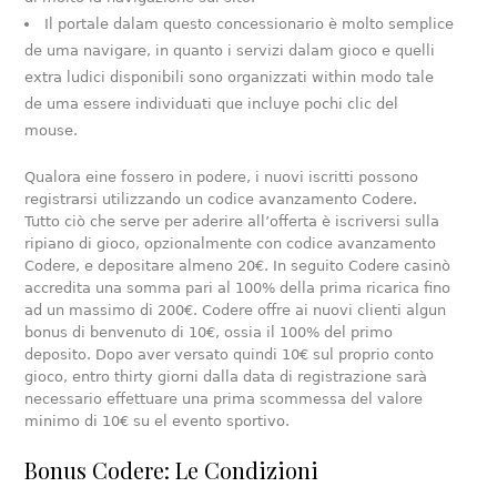
Il portale dalam questo concessionario è molto semplice
de uma navigare, in quanto i servizi dalam gioco e quelli
extra ludici disponibili sono organizzati within modo tale
de uma essere individuati que incluye pochi clic del
mouse.
Qualora eine fossero in podere, i nuovi iscritti possono
registrarsi utilizzando un codice avanzamento Codere.
Tutto ciò che serve per aderire all’offerta è iscriversi sulla
ripiano di gioco, opzionalmente con codice avanzamento
Codere, e depositare almeno 20€. In seguito Codere casinò
accredita una somma pari al 100% della prima ricarica fino
ad un massimo di 200€. Codere offre ai nuovi clienti algun
bonus di benvenuto di 10€, ossia il 100% del primo
deposito. Dopo aver versato quindi 10€ sul proprio conto
gioco, entro thirty giorni dalla data di registrazione sarà
necessario effettuare una prima scommessa del valore
minimo di 10€ su el evento sportivo.
Bonus Codere: Le Condizioni