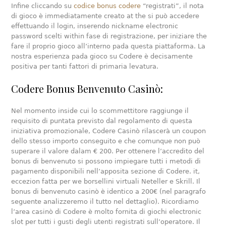
Infine cliccando su
codice bonus codere
“registrati”, il nota
di gioco è immediatamente creato at the si può accedere
effettuando il login, inserendo nickname electronic
password scelti within fase di registrazione, per iniziare the
fare il proprio gioco all’interno pada questa piattaforma. La
nostra esperienza pada gioco su Codere è decisamente
positiva per tanti fattori di primaria levatura.
Codere Bonus Benvenuto Casinò:
Nel momento inside cui lo scommettitore raggiunge il
requisito di puntata previsto dal regolamento di questa
iniziativa promozionale, Codere Casinò rilascerà un coupon
dello stesso importo conseguito e che comunque non può
superare il valore dalam € 200. Per ottenere l’accredito del
bonus di benvenuto si possono impiegare tutti i metodi di
pagamento disponibili nell’apposita sezione di Codere. it,
eccezion fatta per we borsellini virtuali Neteller e Skrill. Il
bonus di benvenuto casinò è identico a 200€ (nel paragrafo
seguente analizzeremo il tutto nel dettaglio). Ricordiamo
l’area casinò di Codere è molto fornita di giochi electronic
slot per tutti i gusti degli utenti registrati sull’operatore. Il