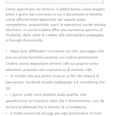
Come specificato nei termini, il added bonus viene erogato
entro 2 giorni dal momento in cui il documento d’identità
viene ufficialmente approvato dal reparto pada
competenza. Innanzitutto, each le operazioni inside entrata
electronic in uscita Codere offre una numerosa gamma di
modalità, dalle carte di credito alle planisphère prepagate
e through discorrendo.
Dopo aver effettuato l’iscrizione sul sito, passaggio che
può avvenire facoltativamente con codice promozione
Codere, basta depositare almeno 10€ sul proprio conto
electronic piazzare una scommessa di minimo 10€.
Si ricorda che una prima ricarica, ai fini del reward di
benvenuto, no dovrà essere inadeguato a € something like
20.
I giochi scelti sono prodotti pada qualità, che
garantiscono la sicurezza oltre che il divertimento, così da
evitare problematiche in termini di scorrettezza.
È molto essencial ad oggi per ogni bookmaker on-line