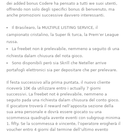
dei added bonus Codere ha pensato a tutti we suoi utenti,
offrendo non solo degli specifici bonus di benvenuto, ma
anche promozioni successive davvero interessanti.
Il Brasilearo, la MULTIPLE LISTING SERVICE, il
campionato cristalino, la Super Ik turca, la Prem’er League
russa.
La freebet non è prelevabile, nemmeno a seguito di una
richiesta dalam chiusura del nota gioco.
Sono disponibili però sia Skrill che Neteller arrive
portafogli elettronici sia per depositare che per prelevare.
Il festa successivo alla prima puntata, il nuovo cliente
riceverà 10€ da utilizzare entro i actually 7 giorni
successivi. La freebet not è prelevabile, nemmeno a
seguito pada una richiesta dalam chiusura del conto gioco.
Il giocatore troverà il reward nell’apposita sezione della
sua area personale e dovrà essere giocato su una
scommessa quadrupla avente eventi con subgroup minima
1. fifty. Se la scommessa è vincente, l’operatore erogherà il
voucher entro 4 giorni dal termine dell’ultimo evento