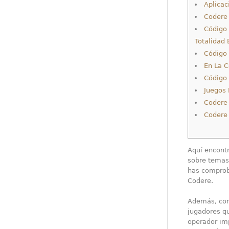
Aplicac
Codere 
Código 
Totalidad 
Código
En La 
Código
Juegos
Codere
Codere
Aquí encontr
sobre temas 
has comproba
Codere.
Además, com
jugadores qu
operador imp