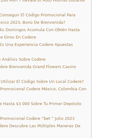
200 Mxn Y Ilevate El Auto Híbrido Durante
onseguir El Código Promocional Para
xico 2023, Bono De Bienvenida?
Mis Domingos Acumula Con Obtén Hasta
ve Giros En Codere
Es Una Experiencia Codere Apuestas
 Análisis Sobre Codere
obre Bienvenida Grand Flowers Casino
Utilizar El Código Sobre Un Local Codere?
 Promocional Codere México, Colombia Con
 Hasta $3 000 Sobre Tu Primer Depósito
Promocional Codere “bet ” Julio 2023
dere Descubre Las Múltiples Maneras De