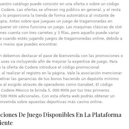
estro catálogo puede consistir en una oferta o sobre un código
Codere. Las ofertas se ofrecen ing público en general, y el resta
io lo proporciona la tienda de forma automática al instante de
mpra. Antes sobre que juegues un juego de tragamonedas en
 querer oír cómo funciona un juego. Las maquinas clásicas de slot
s cuenta con tres carretes y 3 filas, pero aquello puede variar
 cuando estés jugando juegos de tragamonedas online, debido a
es meios que puedes encontrar.
n debemos destacar el pase de bienvenida con las promociones o
uses va incluyendo afin de mejorar la expertise de juego. Para
e la oferta de Codere introduce el código promocional
l realizar el registro en la página. Vale la asociación mencionar
retirar las ganancias de tus bonos haciendo un depósito mínimo
 al exigido através de operadores como Ganabet. El código
 Codere México te brinda 5. 000 MXN por tus tres primeros
 500 MXN adicionales. Con esta oferta web podrás obtener un
envenida sobre apuestas deportivas más casino online.
ciones De Juego Disponibles En La Plataforma
iente