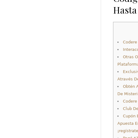
Hasta
Codere
Interac
Otras O
Plataforma
Exclus
Através De
Obtén A
De Mister
Codere
Club De
Cupón E
Apuesta E
¡regístrat