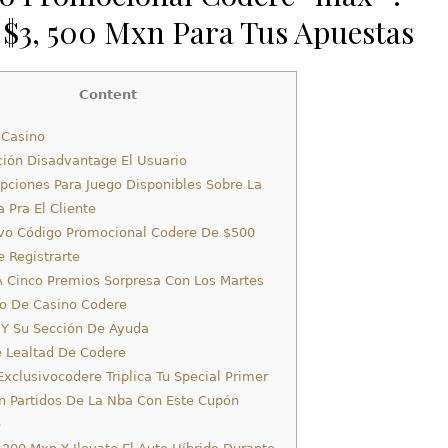
 $3, 500 Mxn Para Tus Apuestas
Content
 Casino
ción Disadvantage El Usuario
pciones Para Juego Disponibles Sobre La
 Pra El Cliente
ivo Código Promocional Codere De $500
 Registrarte
 Cinco Premios Sorpresa Con Los Martes
io De Casino Codere
 Y Su Sección De Ayuda
 Lealtad De Codere
xclusivocodere Triplica Tu Special Primer
n Partidos De La Nba Con Este Cupón
e