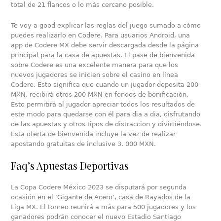
total de 21 flancos o lo más cercano posible.
Te voy a good explicar las reglas del juego sumado a cómo
puedes realizarlo en Codere. Para usuarios Android, una
app de Codere MX debe servir descargada desde la página
principal para la casa de apuestas. El pase de bienvenida
sobre Codere es una excelente manera para que los
nuevos jugadores se inicien sobre el casino en línea
Codere. Esto significa que cuando un jugador deposita 200
MXN, recibirá otros 200 MXN en fondos de bonificación.
Esto permitirá al jugador apreciar todos los resultados de
este modo para quedarse con él para dia a dia, disfrutando
de las apuestas y otros tipos de distraccion y divirtiéndose.
Esta oferta de bienvenida incluye la vez de realizar
apostando gratuitas de inclusive 3. 000 MXN.
Faq’s Apuestas Deportivas
La Copa Codere México 2023 se disputará por segunda
ocasión en el ‘Gigante de Acero’, casa de Rayados de la
Liga MX. El torneo reunirá a más para 500 jugadores y los
ganadores podrán conocer el nuevo Estadio Santiago