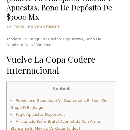
Apuestas, Bono De Depósito De
$3000 Mx
por
mwxti
em
Sem categoria
¿codere Es Tranquilo? Casino Y Apuestas, Bono De
Depósito De $3000 Mxn
Vuelve La Copa Codere
Internacional
Content
Pronóstico Guadalupe Vs Guatemala; El Líder De
Grupo D En Juego
Faq’s Apuestas Deportivas
Aficionado Sufre Brutal Acometida Con Arma
Blanca En El México Vs Qatar (video)