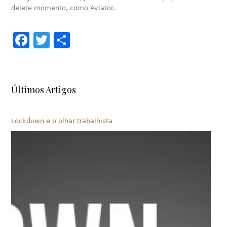
delete momento, como Aviator.
Facebook
Twitter
Share
Últimos Artigos
Lockdown e o olhar trabalhista