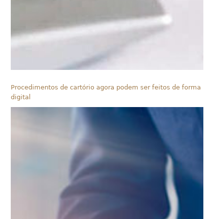
Procedimentos de cartório agora podem ser feitos de forma
digital