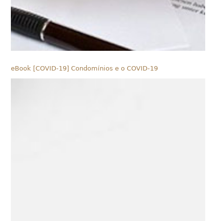
eBook [COVID-19] Condomínios e o COVID-19