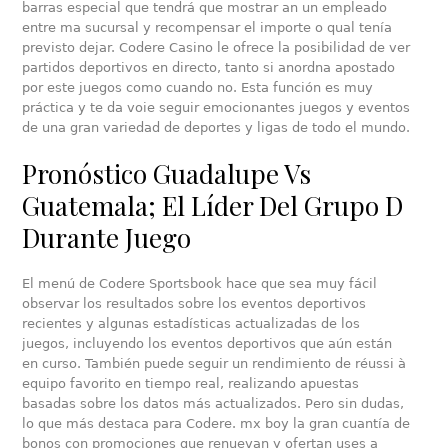
barras especial que tendrá que mostrar an un empleado
entre ma sucursal y recompensar el importe o qual tenía
previsto dejar. Codere Casino le ofrece la posibilidad de ver
partidos deportivos en directo, tanto si anordna apostado
por este juegos como cuando no. Esta función es muy
práctica y te da voie seguir emocionantes juegos y eventos
de una gran variedad de deportes y ligas de todo el mundo.
Pronóstico Guadalupe Vs
Guatemala; El Líder Del Grupo D
Durante Juego
El menú de Codere Sportsbook hace que sea muy fácil
observar los resultados sobre los eventos deportivos
recientes y algunas estadísticas actualizadas de los
juegos, incluyendo los eventos deportivos que aún están
en curso. También puede seguir un rendimiento de réussi à
equipo favorito en tiempo real, realizando apuestas
basadas sobre los datos más actualizados. Pero sin dudas,
lo que más destaca para Codere. mx boy la gran cuantía de
bonos con promociones que renuevan y ofertan uses a