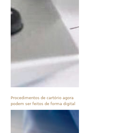
Procedimentos de cartório agora
podem ser feitos de forma digital