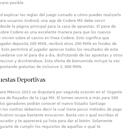
cano posible.
d explicar las reglas del juego sumado a cómo puedes realizarlo
Para usuarios Android, una app de Codere MX debe servir
esde la página principal para la casa de apuestas. El pase de
sobre Codere es una excelente manera para que los nuevos
 inicien sobre el casino en línea Codere. Esto significa que
ugador deposita 200 MXN, recibirá otros 200 MXN en fondos de
. Esto permitirá al jugador apreciar todos los resultados de este
edarse con él para dia a dia, disfrutando de las apuestas y otros
traccion y divirtiéndose. Esta oferta de bienvenida incluye la vez
apostando gratuitas de inclusive 3. 000 MXN.
uestas Deportivas
ere México 2023 se disputará por segunda ocasión en el ‘Gigante
asa de Rayados de la Liga MX. El torneo reunirá a más para 500
 los ganadores podrán conocer el nuevo Estadio Santiago
n los contras debemos decir la cual tiene pocos métodos de pago
lication ocupa bastante evocacion. Basta con o qual escribas el
uscador y te aparecerá ya lista para dar al botón. Solamente
urarte de cumplir los requisitos de aquellas o qual te