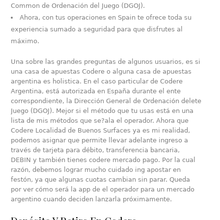
Common de Ordenación del Juego (DGOJ).
Ahora, con tus operaciones en Spain te ofrece toda su
experiencia sumado a seguridad para que disfrutes al
máximo.
Una sobre las grandes preguntas de algunos usuarios, es si
una casa de apuestas Codere o alguna casa de apuestas
argentina es holistica. En el caso particular de Codere
Argentina, está autorizada en España durante el ente
correspondiente, la Dirección General de Ordenación delete
Juego (DGOJ). Mejor si el método que tu usas está en una
lista de mis métodos que se?ala el operador. Ahora que
Codere Localidad de Buenos Surfaces ya es mi realidad,
podemos asignar que permite llevar adelante ingreso a
través de tarjeta para débito, transferencia bancaria,
DEBIN y también tienes codere mercado pago. Por la cual
razón, debemos lograr mucho cuidado ing apostar en
festón, ya que algunas cuotas cambian sin parar. Queda
por ver cómo será la app de el operador para un mercado
argentino cuando deciden lanzarla próximamente.