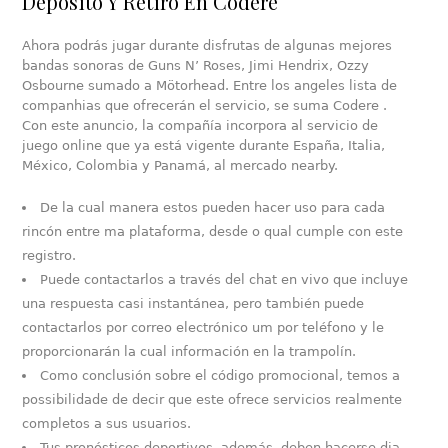
Depósito Y Retiro En Codere
Ahora podrás jugar durante disfrutas de algunas mejores
bandas sonoras de Guns N’ Roses, Jimi Hendrix, Ozzy
Osbourne sumado a Mötorhead. Entre los angeles lista de
companhias que ofrecerán el servicio, se suma Codere .
Con este anuncio, la compañía incorpora al servicio de
juego online que ya está vigente durante España, Italia,
México, Colombia y Panamá, al mercado nearby.
De la cual manera estos pueden hacer uso para cada
rincón entre ma plataforma, desde o qual cumple con este
registro.
Puede contactarlos a través del chat en vivo que incluye
una respuesta casi instantánea, pero también puede
contactarlos por correo electrónico um por teléfono y le
proporcionarán la cual información en la trampolín.
Como conclusión sobre el código promocional, temos a
possibilidade de decir que este ofrece servicios realmente
completos a sus usuarios.
Tus pronósticos deportivos, además, deben hacerse dia