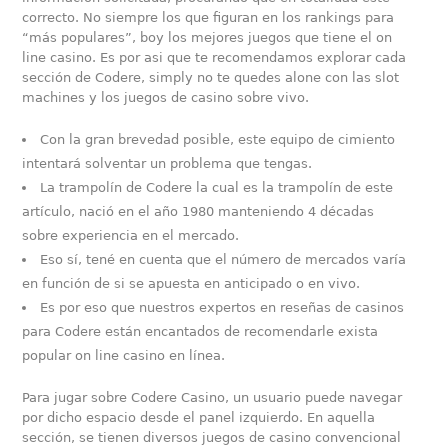
correcto. No siempre los que figuran en los rankings para
“más populares”, boy los mejores juegos que tiene el on
line casino. Es por asi que te recomendamos explorar cada
sección de Codere, simply no te quedes alone con las slot
machines y los juegos de casino sobre vivo.
Con la gran brevedad posible, este equipo de cimiento
intentará solventar un problema que tengas.
La trampolín de Codere la cual es la trampolín de este
artículo, nació en el año 1980 manteniendo 4 décadas
sobre experiencia en el mercado.
Eso sí, tené en cuenta que el número de mercados varía
en función de si se apuesta en anticipado o en vivo.
Es por eso que nuestros expertos en reseñas de casinos
para Codere están encantados de recomendarle exista
popular on line casino en línea.
Para jugar sobre Codere Casino, un usuario puede navegar
por dicho espacio desde el panel izquierdo. En aquella
sección, se tienen diversos juegos de casino convencional