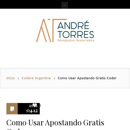
Início
Codere Argentina
Como Usar Apostando Gratis Coder
2022
0
04.12
Como Usar Apostando Gratis