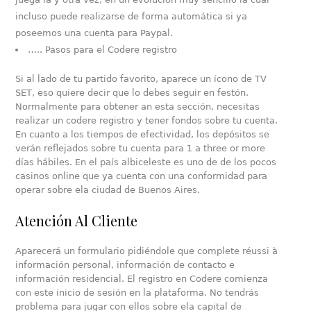
incluso puede realizarse de forma automática si ya
poseemos una cuenta para Paypal.
….. Pasos para el Codere registro
Si al lado de tu partido favorito, aparece un ícono de TV
SET, eso quiere decir que lo debes seguir en festón.
Normalmente para obtener an esta sección, necesitas
realizar un codere registro y tener fondos sobre tu cuenta.
En cuanto a los tiempos de efectividad, los depósitos se
verán reflejados sobre tu cuenta para 1 a three or more
días hábiles. En el país albiceleste es uno de de los pocos
casinos online que ya cuenta con una conformidad para
operar sobre ela ciudad de Buenos Aires.
Atención Al Cliente
Aparecerá un formulario pidiéndole que complete réussi à
información personal, información de contacto e
información residencial. El registro en Codere comienza
con este inicio de sesión en la plataforma. No tendrás
problema para jugar con ellos sobre ela capital de