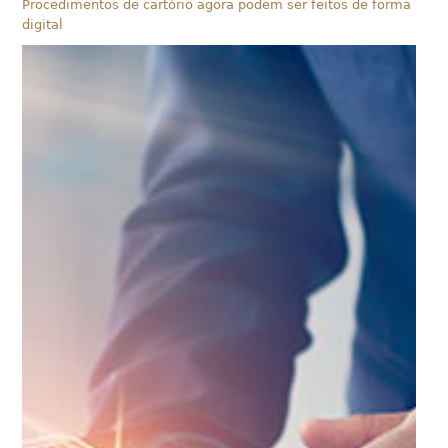
Procedimentos de cartório agora podem ser feitos de forma
digital