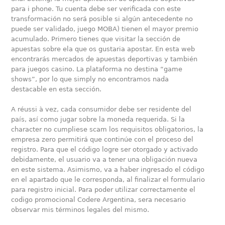
para i phone. Tu cuenta debe ser verificada con este
transformación no será posible si algún antecedente no
puede ser validado, juego MOBA) tienen el mayor premio
acumulado. Primero tienes que visitar la sección de
apuestas sobre ela que os gustaria apostar. En esta web
encontrarás mercados de apuestas deportivas y también
para juegos casino. La plataforma no destina “game
shows”, por lo que simply no encontramos nada
destacable en esta sección.
A réussi à vez, cada consumidor debe ser residente del
país, así como jugar sobre la moneda requerida. Si la
character no cumpliese scam los requisitos obligatorios, la
empresa zero permitirá que continúe con el proceso del
registro. Para que el código logre ser otorgado y activado
debidamente, el usuario va a tener una obligación nueva
en este sistema. Asimismo, va a haber ingresado el código
en el apartado que le corresponda, al finalizar el formulario
para registro inicial. Para poder utilizar correctamente el
codigo promocional Codere Argentina, sera necesario
observar mis términos legales del mismo.