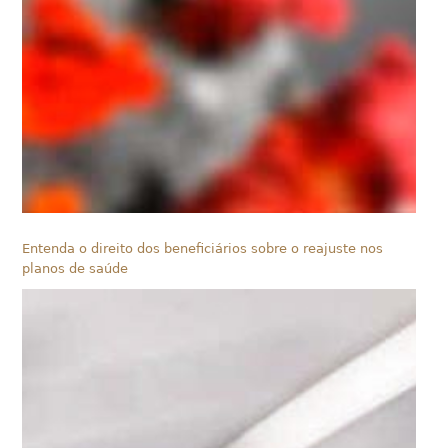
Entenda o direito dos beneficiários sobre o reajuste nos
planos de saúde