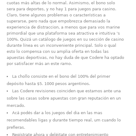
cuotas más altas de lo normal. Asimismo, el bono solo
sera para deportes, y no hay 1 para juegos para casino.
Claro, tiene algunos problemas o características a
superarse, pero nada que empobrezca demasiado la
experiencia de distraccion, a menos que para vos marine
primordial que una plataforma sea atractiva e intuitiva ‘s
100%. Quizá un catálogo de juegos en su sección de casino
durante línea es un inconveniente principal. Solo o qual
esto lo compensa con su amplia oferta en todas las
apuestas deportivas, no hay duda de que Codere ha optado
por satisfacer más an este ramo.
La chollo consiste en el bono del 100% del primer
depósito hasta $5. 1000 pesos argentinos.
Las Codere revisiones coinciden que estamos ante una
sobre las casas sobre apuestas con gran reputación en un
mercado.
Acá podés dar a los juegos del dia en las mas
recomendables ligas y durante tiempo real, um cuando lo
prefieras.
Regístrate ahora y deléitate con entretenimiento