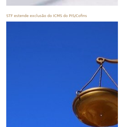
STF estende exclusão do ICMS do PIS/Cofins