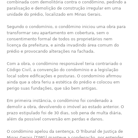
combinada com demolitória contra o condômino, pedindo a
paralisação e demolição de construção irregular em uma
unidade do prédio, localizado em Minas Gerais.
Segundo o condomínio, o condômino iniciou uma obra para
transformar seu apartamento em cobertura, sem o
consentimento formal de todos os proprietários nem
licença da prefeitura, e ainda invadindo área comum do
prédio e provocando alterações na fachada.
Com a obra, o condômino responsável teria contrariado o
Código Civil, a convenção do condomínio e a legislação
local sobre edificações e posturas. O condomínio afirmou
ainda que a obra feriu a estética do prédio e colocou em
perigo suas fundações, que são bem antigas.
Em primeira instância, o condômino foi condenado a
demolir a obra, devolvendo o imóvel ao estado anterior. O
prazo estipulado foi de 30 dias, sob pena de multa diária,
além da possível conversão em perdas e danos.
O condômino apelou da sentença. O Tribunal de Justiça de
Minas Gerais (TJMG) manteve a condenação, por entender,