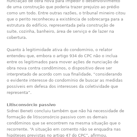
nunciação de obra nova para impedir o desenvolvimento
de uma construção que poderia trazer prejuízo ao prédio
como um todo. Entre outras razões, o tribunal mineiro citou
que o perito reconheceu a existência de sobrecarga para a
estrutura do edifício, representada pela construção de
suíte, cozinha, banheiro, área de serviço e de lazer na
cobertura.
Quanto à legitimidade ativa do condomínio, o relator
entendeu que, embora o artigo 934 do CPC não o inclua
entre os legitimados para mover ações de nunciação de
obra nova contra condôminos, o dispositivo deve ser
interpretado de acordo com sua finalidade, “considerando
o evidente interesse do condomínio de buscar as medidas
possíveis em defesa dos interesses da coletividade que
representa”.
Litisconsórcio passivo
Sidnei Beneti concluiu também que não há necessidade de
formação de litisconsórcio passivo com os demais
condôminos que se encontrem na mesma situação que o
recorrente. “A situação em comento não se enquadra nas
hipóteses previstas no artigo 47 do CPC”, afirmou.