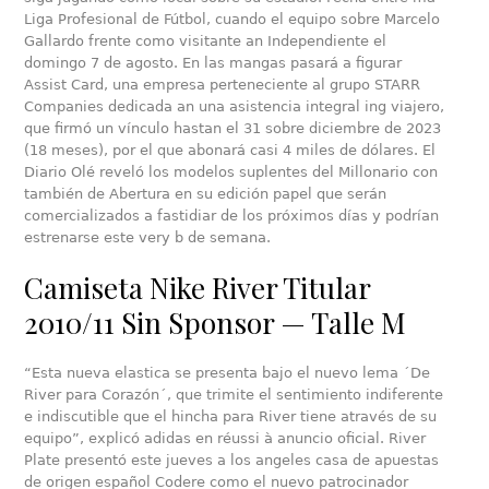
Liga Profesional de Fútbol, cuando el equipo sobre Marcelo
Gallardo frente como visitante an Independiente el
domingo 7 de agosto. En las mangas pasará a figurar
Assist Card, una empresa perteneciente al grupo STARR
Companies dedicada an una asistencia integral ing viajero,
que firmó un vínculo hastan el 31 sobre diciembre de 2023
(18 meses), por el que abonará casi 4 miles de dólares. El
Diario Olé reveló los modelos suplentes del Millonario con
también de Abertura en su edición papel que serán
comercializados a fastidiar de los próximos días y podrían
estrenarse este very b de semana.
Camiseta Nike River Titular
2010/11 Sin Sponsor — Talle M
“Esta nueva elastica se presenta bajo el nuevo lema ´De
River para Corazón´, que trimite el sentimiento indiferente
e indiscutible que el hincha para River tiene através de su
equipo”, explicó adidas en réussi à anuncio oficial. River
Plate presentó este jueves a los angeles casa de apuestas
de origen español Codere como el nuevo patrocinador