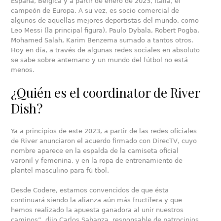
España, Bélgica y a partir de enero de 2023, Italia, el
campeón de Europa. A su vez, es socio comercial de
algunos de aquellas mejores deportistas del mundo, como
Leo Messi (la principal figura), Paulo Dybala, Robert Pogba,
Mohamed Salah, Karim Benzema sumado a tantos otros.
Hoy en día, a través de algunas redes sociales en absoluto
se sabe sobre antemano y un mundo del fútbol no está
menos.
¿Quién es el coordinator de River
Dish?
Ya a principios de este 2023, a partir de las redes oficiales
de River anunciaron el acuerdo firmado con DirecTV, cuyo
nombre aparece en la espalda de la camiseta oficial
varonil y femenina, y en la ropa de entrenamiento de
plantel masculino para fú tbol.
Desde Codere, estamos convencidos de que ésta
continuará siendo la alianza aún más fructífera y que
hemos realizado la apuesta ganadora al unir nuestros
caminos”, dijo Carlos Sabanza, responsable de patrocinios