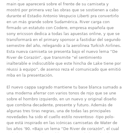
main que aparecerá sobre el frente de su camiseta y
mostró por primera vez las obras que se sostienen a cabo
durante el Estadio Antonio Vespucio Liberti pra convertirlo
en un más grande sobre Sudamérica. River carga con
firmado un estatuto con Codere, empresa española que
sony ericsson dedica a todas las apuestas online, y que se
transformará en el primary sponsor a fastidiar del segundo
semestre del año, relegando a la aerolínea Turkish Airlines.
Esta nueva camiseta se presenta bajo el nuevo lema “De
River de Corazón”, que transmite “el sentimiento
inalterable e indiscutible que este hincha de Lake tiene por
réussi à equipo”, de asenso reza el comunicado que emitió
mba en la presentación.
El nuevo cappa sagrado mantiene tu base blanca sumado a
una moderna aferrar con varios tonos de rojo que se une
sobre el hombro izquierdo, en un nuevo y original diseño
que combina decadente, presente y futuro. Además de
algunas tres tiras negras, una de todas las principales
novedades ha sido el cuello estilo noventoso -tipo polo-
que está inspirado en las icónicas camisetas de Water de
los años ’90. «Bajo un lema “De River de corazón”, el cual