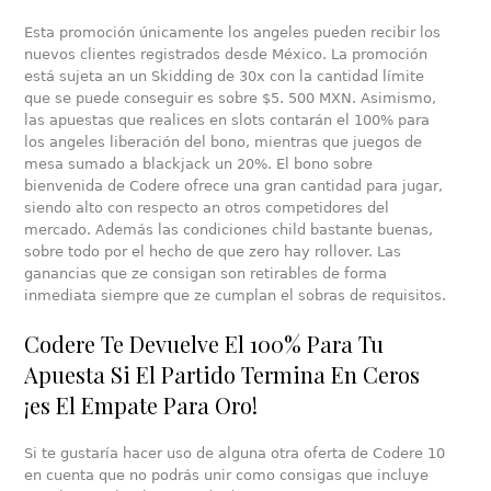
Esta promoción únicamente los angeles pueden recibir los
nuevos clientes registrados desde México. La promoción
está sujeta an un Skidding de 30x con la cantidad límite
que se puede conseguir es sobre $5. 500 MXN. Asimismo,
las apuestas que realices en slots contarán el 100% para
los angeles liberación del bono, mientras que juegos de
mesa sumado a blackjack un 20%. El bono sobre
bienvenida de Codere ofrece una gran cantidad para jugar,
siendo alto con respecto an otros competidores del
mercado. Además las condiciones child bastante buenas,
sobre todo por el hecho de que zero hay rollover. Las
ganancias que ze consigan son retirables de forma
inmediata siempre que ze cumplan el sobras de requisitos.
Codere Te Devuelve El 100% Para Tu
Apuesta Si El Partido Termina En Ceros
¡es El Empate Para Oro!
Si te gustaría hacer uso de alguna otra oferta de Codere 10
en cuenta que no podrás unir como consigas que incluye