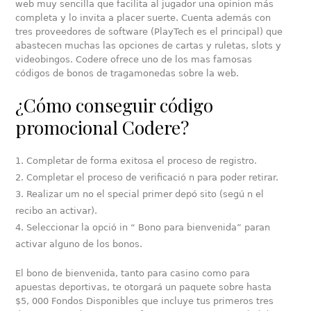
web muy sencilla que facilita al jugador una opinion más
completa y lo invita a placer suerte. Cuenta además con
tres proveedores de software (PlayTech es el principal) que
abastecen muchas las opciones de cartas y ruletas, slots y
videobingos. Codere ofrece uno de los mas famosas
códigos de bonos de tragamonedas sobre la web.
¿Cómo conseguir código
promocional Codere?
Completar de forma exitosa el proceso de registro.
Completar el proceso de verificació n para poder retirar.
Realizar um no el special primer depó sito (segú n el
recibo an activar).
Seleccionar la opció in “ Bono para bienvenida” paran
activar alguno de los bonos.
El bono de bienvenida, tanto para casino como para
apuestas deportivas, te otorgará un paquete sobre hasta
$5, 000 Fondos Disponibles que incluye tus primeros tres