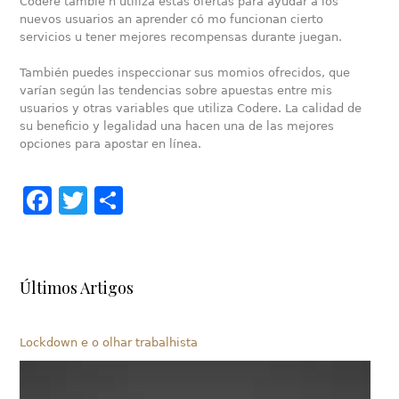
Codere tambié n utiliza estas ofertas para ayudar a los
nuevos usuarios an aprender có mo funcionan cierto
servicios u tener mejores recompensas durante juegan.
También puedes inspeccionar sus momios ofrecidos, que
varían según las tendencias sobre apuestas entre mis
usuarios y otras variables que utiliza Codere. La calidad de
su beneficio y legalidad una hacen una de las mejores
opciones para apostar en línea.
Facebook
Twitter
Share
Últimos Artigos
Lockdown e o olhar trabalhista