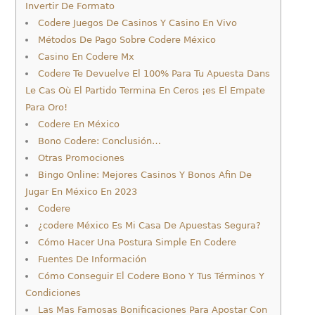
Invertir De Formato
Codere Juegos De Casinos Y Casino En Vivo
Métodos De Pago Sobre Codere México
Casino En Codere Mx
Codere Te Devuelve El 100% Para Tu Apuesta Dans
Le Cas Où El Partido Termina En Ceros ¡es El Empate
Para Oro!
Codere En México
Bono Codere: Conclusión…
Otras Promociones
Bingo Online: Mejores Casinos Y Bonos Afin De
Jugar En México En 2023
Codere
¿codere México Es Mi Casa De Apuestas Segura?
Cómo Hacer Una Postura Simple En Codere
Fuentes De Información
Cómo Conseguir El Codere Bono Y Tus Términos Y
Condiciones
Las Mas Famosas Bonificaciones Para Apostar Con