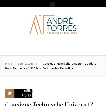
Início
Sem categoria
Consigue Technische Universit?t Codere
Bono De Hasta $4 500 Mxn En Apuestas Deportiva
2022
0
05.15
Consigue Technische Universit?t