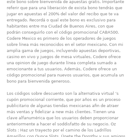
este bono sobre bienvenida de apuestas gratis. Importante
referir que para una liberación de exista bono tendrás que
jugar en apuestas el 200% del valor del recibo que te va
entregado. Recordá o qual este bono es exclusivo para
habitantes entre ma Ciudad de Buenos Aires, con que
podrán conseguirlo con el código promocional CABA500.
Codere Mexico es primero de los operadores de juegos
sobre línea más reconocidos en el setor mexicano. Con mi
amplia gama de juegos, incluyendo apuestas deportivas,
casino en vivo y juegos de mesa virtuales, Codere ofrece
una opinion de juego durante línea completa sumado a
emocionante a tus usuarios. Además, Codere ofrece un
código promocional para nuevos usuarios, que acumula un
bono para bienvenida generoso.
Los códigos sobre descuento son la alternativa virtual ‘s
cupón promocional corriente, que por años es un proceso
publicitario de algunas tiendas mexicanas afin de atraer
más ventas y fidelizar a new más clientes. Tienen una
clave alfanumérica que los usuarios deben proporcionar
anteriormente a hacer el soddisfatto de su negocio. Oz
Slots : Haz un trayecto por el camino de los Ladrillos
Amarillos con Ounce Slots. Únete the Dorothy y sus amigos