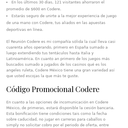
En los últimos 30 días, 121 visitantes ahorraron el
promedio de $600 en Codere.
Estarás seguro de unirte a la mejor experiencia de juego
de una mano con Codere, tus aliados en las apuestas
deportivas en línea.
El Reunión Codere es mi compañía sólida la cual lleva casi
cuarenta años operando, primero en España sumado a
luego extendiendo tus tentáculos hasta Italia y
Latinoamérica. En cuanto an primero de los juegos más
buscados sumado a jugados de los casinos qué es los
angeles ruleta, Codere México tiene una gran variedad así
que usted escojas la que más te guste.
Código Promocional Codere
En cuanto a las opciones de incomunicación en Codere
México, de primeras, estará disponible la cesión bancaria.
Esta bonificación tiene condiciones tais como la fecha
sobre caducidad, no jugar en carreras para caballos o
simply no solicitar cobro por el periodo de oferta, entre