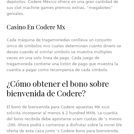
depósitos. Codere México ofrece en una gran cantidad de
sus slot machine games premios extras, “megabotes”
geniales.
Casino En Codere Mx
Cada máquina de tragamonedas conlleva un conjunto
único de símbolos mis cuales determinan cuánto dinero se
deseo cuando el similar símbolo se muestra múltiples
veces en una solo línea de pago. Cada juego de
tragamoneda contiene una listón de pago que muestra la
cuantía a pagar como recompensa de cada símbolo.
¿Cómo obtener el bono sobre
bienvenida de Codere?
El bono de bienvenida para Codere apuestas Mé xico
solicita incorporar al menos $ 2 hundred MXN. La cuantía
del bono recibida debe apostarse scam cuotas de ‘s menos
-200. Ahora podrá s comenzar a disfrutar sobre la increí ble
oferta de esta casa junto ‘s Codere bono para bienvenida.