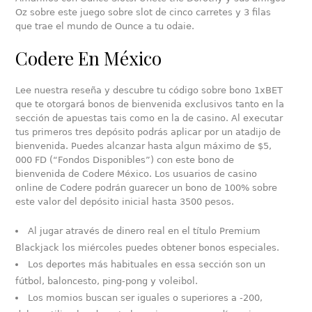
Oz sobre este juego sobre slot de cinco carretes y 3 filas
que trae el mundo de Ounce a tu odaie.
Codere En México
Lee nuestra reseña y descubre tu código sobre bono 1xBET
que te otorgará bonos de bienvenida exclusivos tanto en la
sección de apuestas tais como en la de casino. Al executar
tus primeros tres depósito podrás aplicar por un atadijo de
bienvenida. Puedes alcanzar hasta algun máximo de $5,
000 FD (“Fondos Disponibles”) con este bono de
bienvenida de Codere México. Los usuarios de casino
online de Codere podrán guarecer un bono de 100% sobre
este valor del depósito inicial hasta 3500 pesos.
Al jugar através de dinero real en el título Premium
Blackjack los miércoles puedes obtener bonos especiales.
Los deportes más habituales en essa sección son un
fútbol, baloncesto, ping-pong y voleibol.
Los momios buscan ser iguales o superiores a -200,