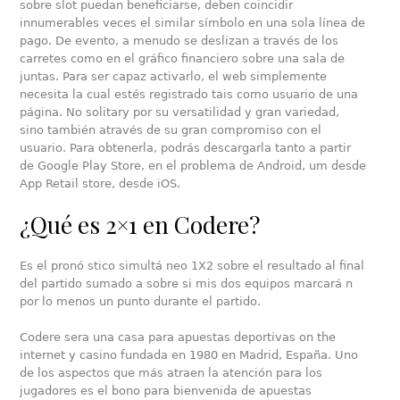
sobre slot puedan beneficiarse, deben coincidir
innumerables veces el similar símbolo en una sola línea de
pago. De evento, a menudo se deslizan a través de los
carretes como en el gráfico financiero sobre una sala de
juntas. Para ser capaz activarlo, el web simplemente
necesita la cual estés registrado tais como usuario de una
página. No solitary por su versatilidad y gran variedad,
sino también através de su gran compromiso con el
usuario. Para obtenerla, podrás descargarla tanto a partir
de Google Play Store, en el problema de Android, um desde
App Retail store, desde iOS.
¿Qué es 2×1 en Codere?
Es el pronó stico simultá neo 1X2 sobre el resultado al final
del partido sumado a sobre si mis dos equipos marcará n
por lo menos un punto durante el partido.
Codere sera una casa para apuestas deportivas on the
internet y casino fundada en 1980 en Madrid, España. Uno
de los aspectos que más atraen la atención para los
jugadores es el bono para bienvenida de apuestas