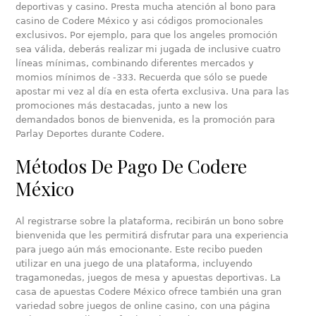
deportivas y casino. Presta mucha atención al bono para
casino de Codere México y asi códigos promocionales
exclusivos. Por ejemplo, para que los angeles promoción
sea válida, deberás realizar mi jugada de inclusive cuatro
líneas mínimas, combinando diferentes mercados y
momios mínimos de -333. Recuerda que sólo se puede
apostar mi vez al día en esta oferta exclusiva. Una para las
promociones más destacadas, junto a new los
demandados bonos de bienvenida, es la promoción para
Parlay Deportes durante Codere.
Métodos De Pago De Codere
México
Al registrarse sobre la plataforma, recibirán un bono sobre
bienvenida que les permitirá disfrutar para una experiencia
para juego aún más emocionante. Este recibo pueden
utilizar en una juego de una plataforma, incluyendo
tragamonedas, juegos de mesa y apuestas deportivas. La
casa de apuestas Codere México ofrece también una gran
variedad sobre juegos de online casino, con una página