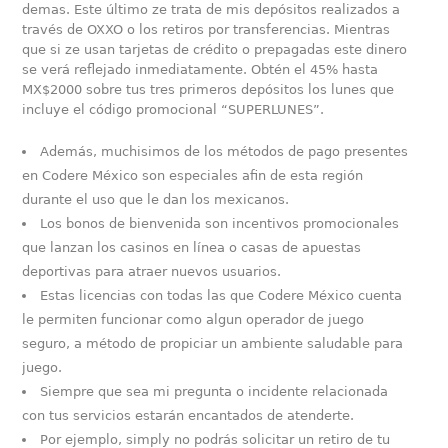
demas. Este último ze trata de mis depósitos realizados a
través de OXXO o los retiros por transferencias. Mientras
que si ze usan tarjetas de crédito o prepagadas este dinero
se verá reflejado inmediatamente. Obtén el 45% hasta
MX$2000 sobre tus tres primeros depósitos los lunes que
incluye el código promocional “SUPERLUNES”.
Además, muchisimos de los métodos de pago presentes
en Codere México son especiales afin de esta región
durante el uso que le dan los mexicanos.
Los bonos de bienvenida son incentivos promocionales
que lanzan los casinos en línea o casas de apuestas
deportivas para atraer nuevos usuarios.
Estas licencias con todas las que Codere México cuenta
le permiten funcionar como algun operador de juego
seguro, a método de propiciar un ambiente saludable para
juego.
Siempre que sea mi pregunta o incidente relacionada
con tus servicios estarán encantados de atenderte.
Por ejemplo, simply no podrás solicitar un retiro de tu