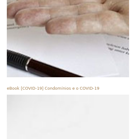
eBook [COVID-19] Condomínios e o COVID-19