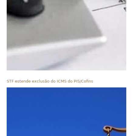
STF estende exclusão do ICMS do PIS/Cofins