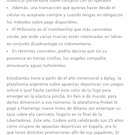
modificar poniéndote sobre contacto con un operador.
Además, una transacción que quieras hacer desde el
celular es aceptada siempre y cuando tengas en obligación
los métodos sobre pago disponibles.
El Millonario es el membership que más camisetas
vende, por ende varias marcas están interesadas en labrar
en conjunto disadvantage su indumentaria.
En términos concretos, podría decirse que sin su
presencia en tierras criollas, los angeles compañía
atravesaría aguas turbulentas.
Estudiantes tiene a partir de el año inmemorial a Bplay, la
plataforma argentina sobre apuestas deportivas con juegos
online o qual hasta cambió este color de tu logo para
emerger en la elastica pincha. En País e do mundo, para
darles dimensión a sus números, la plataforma Pixbet le
pagó a Flamengo nueve miles de dólares por estampar su
taux sobre ela camiseta, hoga?o en la final de la
Libertadores. Este año, Codere está celebrando sus 15 años
como cirujano de apuestas deportivas en España, pra lo
que lanzó distintas promociones afin de sus jugadores. El