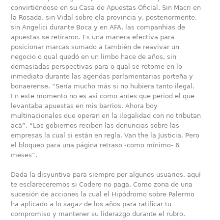
convirtiéndose en su Casa de Apuestas Oficial. Sin Macri en
la Rosada, sin Vidal sobre ela provincia y, posteriormente,
sin Angelici durante Boca y en AFA, las companhias de
apuestas se retiraron. Es una manera efectiva para
posicionar marcas sumado a también de reavivar un
negocio o qual quedó en un limbo hace de años, sin
demasiadas perspectivas para o qual se retome en lo
inmediato durante las agendas parlamentarias porteña y
bonaerense. “Sería mucho más si no hubiera tanto ilegal.
En este momento no es asi como antes que period el que
levantaba apuestas en mis barrios. Ahora boy
multinacionales que operan en la ilegalidad con no tributan
acá”. “Los gobiernos reciben las denuncias sobre las
empresas la cual si están en regla. Van the la Justicia. Pero
el bloqueo para una página retraso -como mínimo- 6
meses”.
Dada la disyuntiva para siempre por algunos usuarios, aquí
te esclareceremos si Codere no paga. Como zona de una
sucesión de acciones la cual el Hipódromo sobre Palermo
ha aplicado a lo sagaz de los años para ratificar tu
compromiso y mantener su liderazgo durante el rubro,