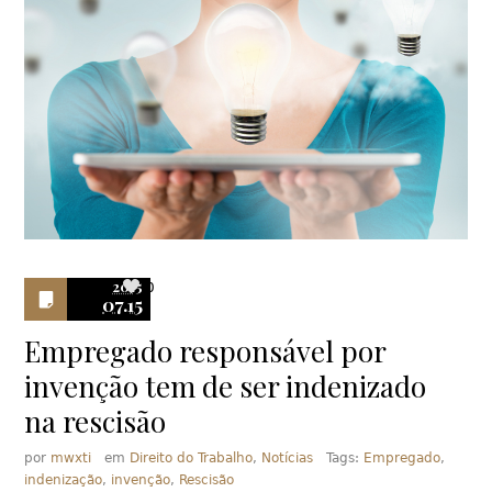
2015
0
07.15
Empregado responsável por
invenção tem de ser indenizado
na rescisão
por
mwxti
em
Direito do Trabalho
,
Notícias
Tags:
Empregado
,
indenização
,
invenção
,
Rescisão