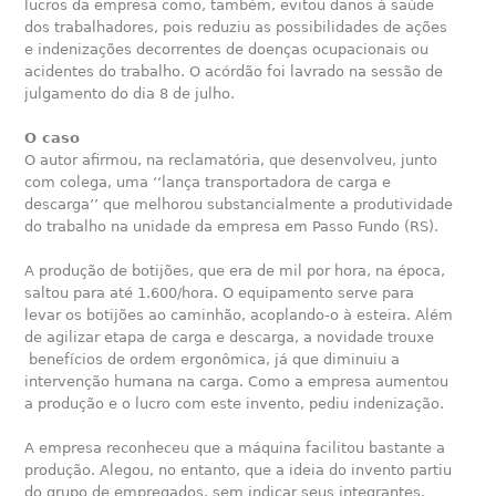
lucros da empresa como, também, evitou danos à saúde
dos trabalhadores, pois reduziu as possibilidades de ações
e indenizações decorrentes de doenças ocupacionais ou
acidentes do trabalho. O acórdão foi lavrado na sessão de
julgamento do dia 8 de julho.
O caso
O autor afirmou, na reclamatória, que desenvolveu, junto
com colega, uma ‘‘lança transportadora de carga e
descarga’’ que melhorou substancialmente a produtividade
do trabalho na unidade da empresa em Passo Fundo (RS).
A produção de botijões, que era de mil por hora, na época,
saltou para até 1.600/hora. O equipamento serve para
levar os botijões ao caminhão, acoplando-o à esteira. Além
de agilizar etapa de carga e descarga, a novidade trouxe
benefícios de ordem ergonômica, já que diminuiu a
intervenção humana na carga. Como a empresa aumentou
a produção e o lucro com este invento, pediu indenização.
A empresa reconheceu que a máquina facilitou bastante a
produção. Alegou, no entanto, que a ideia do invento partiu
do grupo de empregados, sem indicar seus integrantes.