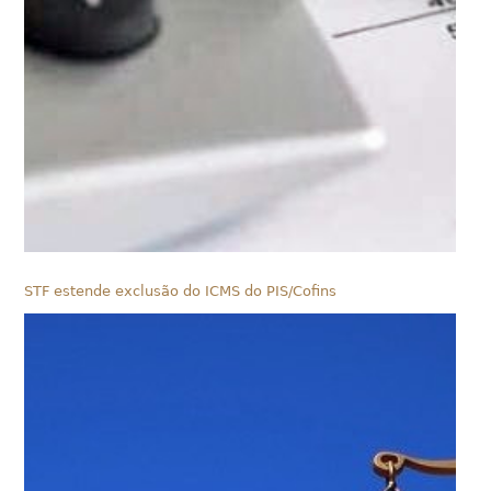
STF estende exclusão do ICMS do PIS/Cofins