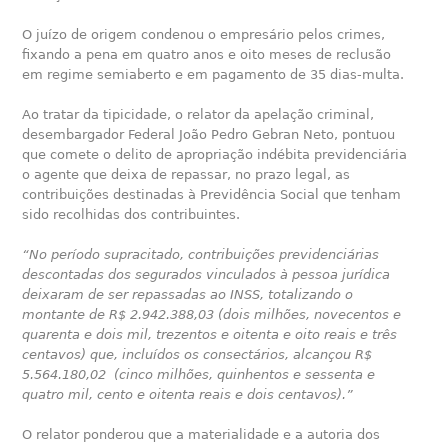
O juízo de origem condenou o empresário pelos crimes,
fixando a pena em quatro anos e oito meses de reclusão
em regime semiaberto e em pagamento de 35 dias-multa.
Ao tratar da tipicidade, o relator da apelação criminal,
desembargador Federal João Pedro Gebran Neto, pontuou
que comete o delito de apropriação indébita previdenciária
o agente que deixa de repassar, no prazo legal, as
contribuições destinadas à Previdência Social que tenham
sido recolhidas dos contribuintes.
“No período supracitado, contribuições previdenciárias
descontadas dos segurados vinculados à pessoa jurídica
deixaram de ser repassadas ao INSS, totalizando o
montante de R$ 2.942.388,03 (dois milhões, novecentos e
quarenta e dois mil, trezentos e oitenta e oito reais e três
centavos) que, incluídos os consectários, alcançou R$
5.564.180,02 (cinco milhões, quinhentos e sessenta e
quatro mil, cento e oitenta reais e dois centavos).”
O relator ponderou que a materialidade e a autoria dos