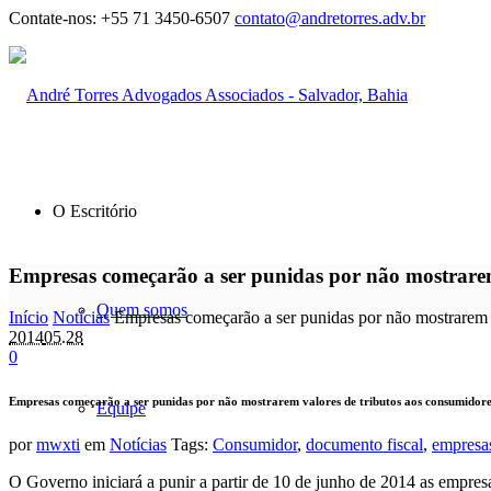
Contate-nos:
+55 71 3450-6507
contato@andretorres.adv.br
O Escritório
Empresas começarão a ser punidas por não mostrarem
Quem somos
Início
Notícias
Empresas começarão a ser punidas por não mostrarem 
2014
05.28
0
Empresas começarão a ser punidas por não mostrarem valores de tributos aos consumidore
Equipe
por
mwxti
em
Notícias
Tags:
Consumidor
,
documento fiscal
,
empresa
O Governo iniciará a punir a partir de 10 de junho de 2014 as empre