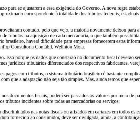
azo para se ajustarem a essa exigência do Governo. A nova regra estab
aproximado correspondente à totalidade dos tributos federais, estaduais
veitaram contudo, pelo que vejo, a maioria novamente deixou para a úl
 de tributos na aquisição de cada mercadoria, o que também possibilita
rio brasileiro, haverá dificuldade para empresas fornecerem estas inf
Confirp Consultoria Contábil, Welinton Mota.
. Isso porque os dados que constarão no documento fiscal deverão ser 
es jurídicos tributários diferenciados dos respectivos fabricantes, varej
es pagos com tributos, o sistema tributário brasileiro é bastante compl
om que a adaptação não seja tão simples. Mas, ainda temos que esperar
nos documentos fiscais, poderá ser passados os valores por meio de pai
s tributos incidentes sobre todas as mercadorias ou serviços.
er discriminados nas notas fiscais ou afixados em cartazes em todos os 
roduto fornecido ao consumidor, deve ser divulgada, ainda, a contribui