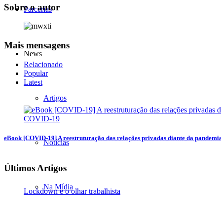
Sobre o autor
Parcerias
Mais mensagens
News
Relacionado
Popular
Latest
Artigos
eBook [COVID-19] A reestruturação das relações privadas diante da pandem
Notícias
Últimos Artigos
Na Mídia
Lockdown e o olhar trabalhista