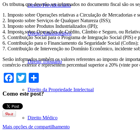
Os tributos que deverão ser informados no documento fiscal são os se
Direito Previdenciário
1. Imposto sobre Operações relativas a Circulação de Mercadorias e 
2. Imposto sobre Serviços de Qualquer Natureza (ISS);
3. Imposto sobre Produtos Industrializados (IPI);
4. Imposto sobre Operações de Crédito, Câmbio e Seguro, ou Relativa
Direito Administrativo
5. Contribuição Social para o Programa de Integração Social (PIS) e
6. Contribuição para o Financiamento da Seguridade Social (Cofins);
7. Contribuição de Intervenção no Domínio Econômico, incidente sobre 
Serão informados também os valores referentes ao imposto de import
Direito Tributário
comércio exterior e representem percentual superior a 20% (vinte por
Facebook
Twitter
Share
Direito da Propriedade Intelectual
Como este post?
Direito Médico
Mais opções de compartilhamento