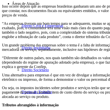
Áreas de Atuação
Isso ocorre depois que as empresas brasileiras ganharam um ano de pr
que constar, nos documentos fiscais ou equivalentes emitidos, o valor 
preços de venda.
“As empresas tiveram um bom tempo para se adequarem, muitas se apro
Direito Civil e Empresarial
exaltado, pois, o consumidor terá uma visão mais clara do quanto paga
também o lado negativo, pois, com a complexidade do sistema tributá
englobe a tributação de cada produto”, conta o diretor tributário da 
Um grande problema das empresas sobre o tema é a falta de informação
Direito Imobiliário
mercadoria ou serviço, separadamente, inclusive nas hipóteses de regim
“Diferente de outros países, nos quais também são detalhados os valor
(dependendo do regime de apuração adotado pela empresa), o que faz c
explica o gerente da Confirp.
Direito Societário
Uma alternativa para empresas é que em vez de divulgar a informação 
eletrônico ou impresso, de forma a demonstrar o valor ou percentual do
Ou seja, os impostos incidentes sobre produtos e serviços terão que s
Direito do Trabalho
pagamento de pessoal constituir item de custo direto do serviço ou p
alocada ao serviço ou produto.
Tributos abrangidos à informação