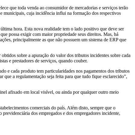
elece que toda venda ao consumidor de mercadorias e serviços terão
 e municipais, cuja incidência influi na formação dos respectivos
tima hora. Esta nova realidade tem o lado positivo que deve ser
 que possa exigir com maior propriedade seus direitos. Mas, há
ormações, principalmente as que não possuem um sistema de ERP que
obtidos sobre a apuração do valor dos tributos incidentes sobre cada
istas e prestadores de serviços, quando couber.
icado e cada produto tem particularidades nos pagamentos dos tributos
 que a regulamentação seja feita para que tudo fique esclarecido”,
nel afixado em local visível, ou ainda por qualquer outro meio
estabelecimentos comerciais do país. Além disto, sempre que o
ção previdenciária dos empregados e dos empregadores incidente,