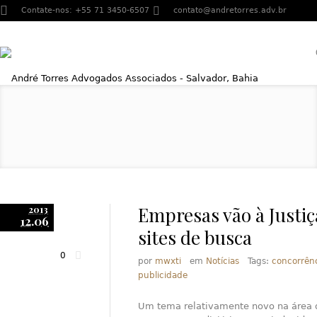
Contate-nos:
+55 71 3450-6507
contato@andretorres.adv.br
Empresas vão à Justiç
2013
12.06
sites de busca
0
por
mwxti
em
Notícias
Tags:
concorrênc
publicidade
Um tema relativamente novo na área d