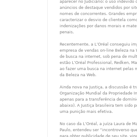
aparecer no Judiciário: o uso indevido
anúncios de destaque vendidos por sit
nomes de concorrentes. Grandes empr
caracterizar o desvio de clientela com
indenizações por danos morais e mater
penais.
Recentemente, a L’Oréal conseguiu imp
empresa de vendas on-line Beleza na
de busca na internet, sob pena de mult
estão L’Oréal Professional, Redken, Ma
ao fazer uma busca na internet pelas m
da Beleza na Web.
Ainda nova na Justiça, a discussão é 
Organização Mundial da Propriedade In
apenas para a transferência de domín
abaixo). A Justiça brasileira tem sido
uma punição mais efetiva.
No caso da L’Oréal, a juíza Laura de M
Paulo, entendeu ser “incontroverso qu
para obter publicidade de seu site, vi