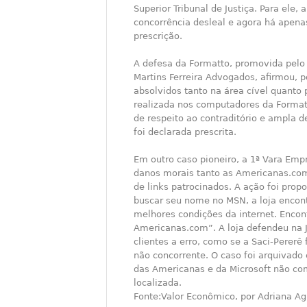
Superior Tribunal de Justiça. Para ele,
concorrência desleal e agora há apena
prescrição.
A defesa da Formatto, promovida pelo 
Martins Ferreira Advogados, afirmou, p
absolvidos tanto na área cível quanto 
realizada nos computadores da Formatt
de respeito ao contraditório e ampla d
foi declarada prescrita.
Em outro caso pioneiro, a 1ª Vara Empr
danos morais tanto as Americanas.com
de links patrocinados. A ação foi propo
buscar seu nome no MSN, a loja enco
melhores condições da internet. Enco
Americanas.com”. A loja defendeu na J
clientes a erro, como se a Saci-Perer
não concorrente. O caso foi arquivado
das Americanas e da Microsoft não co
localizada.
Fonte:Valor Econômico, por Adriana Ag